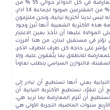
بلا منازع، حيث بلغت أصوات المعارضة في كل الدوائر حوالي 55 % من
المقترعين صوتوا للمعارضة و45 % من المقترعين صوتوا لجماعة 14 آذار،
ه ليس لدينا أكثرية نيابية، ونحن ملتزمون
مة هذه الأكثرية الشعبية أنها تُبرز وجود
ى الموالاة عليها أن تأخذ بعين الاعتبار
ي تؤثر في مستقبل لبنان، من هنا أفرزت
 ممَّا يؤشر على حاجة كل طرف للطرف الآخر،
لمعارضة للانطلاق بما يتَّفقون عليه، وإلا
لسفينة، فالتوازن السياسي يتطلب تعاوناً
النيابية يعني أنها تستطيع أن تبادر إلى
ن تتفرَّد، تستطيع الأكثرية النيابية أن
تستطيع أن تُلزم المعارضة بما تريد هي،
لأربع سنوات الماضية، التجربة الأولى هي