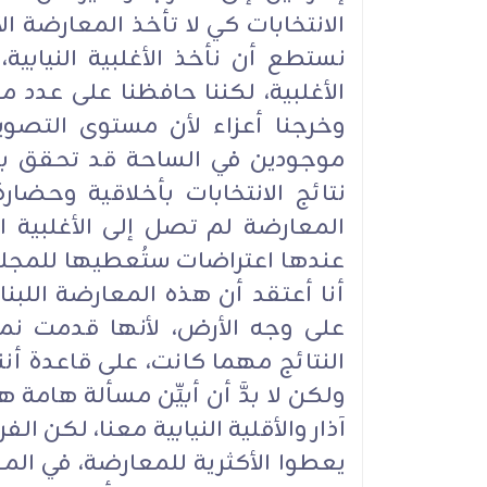
الانتخابات كي لا تأخذ المعارضة الأ
نستطع أن نأخذ الأغلبية النيابي
وخرجنا أعزاء لأن مستوى التصو
موجودين في الساحة قد تحقق بع
نتائج الانتخابات بأخلاقية وحض
المعارضة لم تصل إلى الأغلبية ال
عندها اعتراضات ستُعطيها للمجل
أنا أعتقد أن هذه المعارضة اللب
على وجه الأرض، لأنها قدمت نمو
النتائج مهما كانت، على قاعدة أننا
آذار والأقلية النيابية معنا، لكن 
يعطوا الأكثرية للمعارضة، في ال