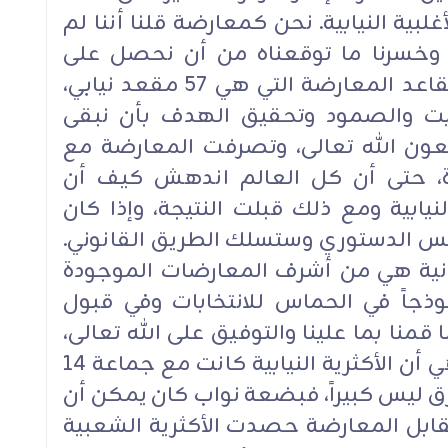
غلبية النيابية. نحن كمعارضة قلنا أننا لم
ة، وخسرنا ما توقعناه من أن نحصل على
الأغلبية، لكننا حافظنا على عدد مقاعد المعارضة التي هي 57 مقعد نيابي،
يت والصمود وتحقيق الهدف بأن نبقى
ون الله تعالى، وتصرفت المعارضة مع
ارة، حتى أن كل العالم اندهش كيف أن
نيابية ومع ذلك قبلت النتيجة، وإذا كان
س الدستوري وستسلك الطريق القانوني.
نانية هي من أشرف المعارضات الموجودة
ذجاً في الحماس للانتخابات وفي قبول
 قمنا بما علينا والتوفيق على الله تعالى،
ولكن لا بدَّ أن أبيِّن مسألة هامة هي أن الأكثرية النيابية كانت مع جماعة 14
الفرق ليس كبيراً، فبضعة نواب كان يمكن أن
مقابل المعارضة حصدت الأكثرية الشعبية