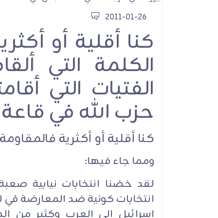
2011-01-26
الأمين العام لحزب ا
كنا أقلية أو أكثر
يعاهد الإمام الشهيد
نترك ميدان الشر
الكلمة التي أل
والمقـاومة ومواج
الطاغوت الأمريكي وال
الفتيات التي أقا
الصهيوني
حزب الله في قاعة الجنان
كنا أقلية أو أكثرية فالمقاوم
ومما جاء فيها:
الموقف السياس
لقد خضنا انتخابات نيابية صعبة
انتخابات كونية ضد المعارضة في لبن
إسرائيل إلى العرب وكثير من الذي