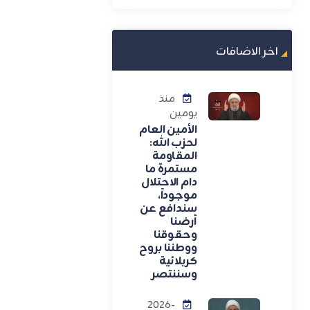
اخر الاضافات
منذ
يومين
الأمين العام
لحزب الله:
المقاومة
مستمرة ما
دام الاحتلال
موجوداً،
سندافع عن
أرضنا
وحقوقنا
ووطننا بروح
كربلائية
وسننتصر
2026-