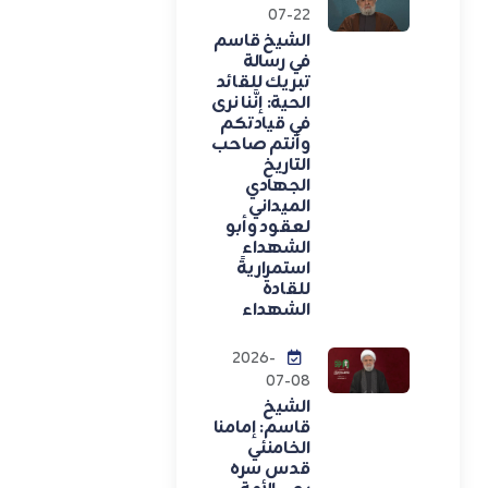
07-22
الشيخ قاسم
في رسالة
تبريك للقائد
الحية: إنَّنا نرى
في قيادتكم
وأنتم صاحب
التاريخ
الجهادي
الميداني
لعقود وأبو
الشهداء
استمراريةً
للقادة
الشهداء
2026-
07-08
الشيخ
قاسم: إمامنا
الخامنئي
قدس سره