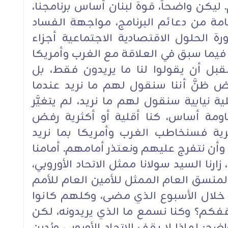
 ليكن واضحاً، قوة لبنان أساس برنامجنا،
امة من دعائم البرنامج، مواجهة الفساد
ة الحلول الاقتصادية الاجتماعية أجزاء
نا فيما سبق في العلاقة مع الغرب وأمريكا
نقبل أن يقولوا لنا ما يريدون فقط، بل
 ظنَّ أننا سنقول لهم ما نريد عندما
ية نيابية سنقول لهم ما نريد، لم يتغيَّر
قاومة أساس، كنا أقلية أو أكثرية رفض
رية فسنخاطب الغرب وأمريكا بما نريد
وأن نتفرج عليهم ونعتذر أمامهم. أمامنا
 زارنا السيد سولانا ممثل الاتحاد الأوروبي،
المنسق العام الممثل للأمين العام للأمم
 خلال الأسبوع الذي مضى، وكلهم كانوا
فكم؟ وكنا نسمع ما الذي يريدونه، لكن
 لماذا لا يقف الاتحاد الأوروبي ويُدين