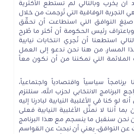
بلد أن يخرب وبالتالي لم تستطع الأكثرية
 هي التجربة الوفاقية التي تُرجمت من خلال
يَغ التوافق التي استطاعت أن تحقِّق
باعتراف رئيس الحكومة أن أكثر ما طُرح
تالي استطعنا أن نُجري انتخابات نيابية
ذا المسار. من هنا نحن ندعو إلى العمل
لملائمة التي تمكننا من أن نكون معاً
رنامجاً سياسياً واقتصادياً واجتماعياً،
 البرنامج الانتخابي لحزب الله، سنلتزم
ه لو كنا في الأغلبية النيابية لبادرنا إليه
بما أننا لا نمثِّل الأغلبية النيابية فعلى
ن نحن سنقبل ما ينسجم مع هذا البرنامج
ث عن التوافق، يعني أن نبحث عن القواسم