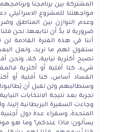
المشتركة بين برنامجنا وبرنامجهم.
مواجهتنا للمشروع الاسرائيلي دع
وعدم التوازن بين المناطق وضرور
ضرورية لا بدَّ أن نتابعها. نحن قل
أننا في هذه الفترة القادمة لن 
سنقول لهم ما نريد، ولعل البعض
نصبح أكثرية نيابية، كلا، ونحن أقل
شيء، كنا أقلية أو أكثرية فالم
الفساد أساس، كنا أقلية أو أكث
وسنطالبهم ولن نقبل أن يُطالبونا 
تجربة بعد نتيجة الانتخابات النيابية،
وجاءت السفيرة البريطانية إلينا، و
المتحدة، وسفراء عدة دول أجنبية
يسألون: ماذا عندكم؟ وما هو موق
كنا نُسمعهم، قلنا لهم بشكل واضح: