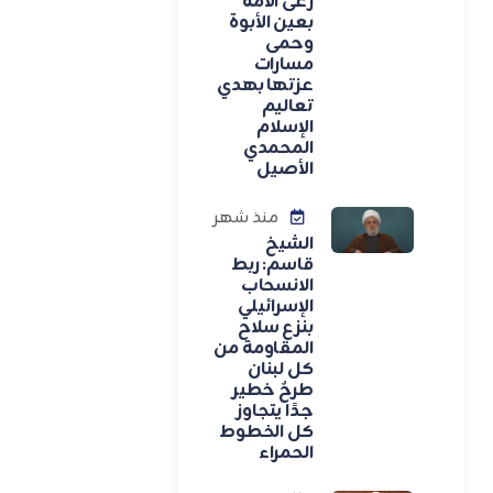
رعى الأمة
بعين الأبوة
وحمى
مسارات
عزتها بهدي
تعاليم
الإسلام
المحمدي
الأصيل
منذ شهر
الشيخ
قاسم: ربط
الانسحاب
الإسرائيلي
بنزع سلاح
المقاومة من
كل لبنان
طرحٌ خطير
جدًا يتجاوز
كل الخطوط
الحمراء