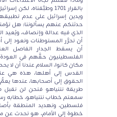
وماذا فعلتم تجاه الاعتداءات الاس
بالقرار 1701 وطبَّقناه، لك
ويدين إسرائيل على عدم تطبيقها 
حدثتكم عنهم يسألوننا: هل تؤمنون
الذي فيه عدالة وإنصاف، ويُعيد ال
أن تحرَّر المستوطنات وتعود إلى أ
أن يسقط الجدار الفاصل العنص
الفلسطينيون حقَّهم في العودة
مكان كانوا، السلام عندنا أن لا يح
القدس إلى أهلها، هذه هي عناوين
الحقوق إلى أصحابها، عندها يعمُّ 
طريقة نتنياهو فنحن لن نقبل ذ
سمعتم خطاب نتنياهو، خطابه رسال
فلسطين، وتهديد المنطقة بأصله
خطوة إلى الأمام، هو تحدث عن مخ