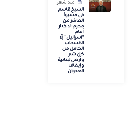
منذ شهر
الشيخ قاسم
في مسيرة
العاشر من
محرم: لا خيار
أمام
"اسرائيل" إلّا
الانسحاب
الكامل من
كلّ شبر
وأرض لبنانية
وإيقاف
العدوان