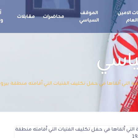
ت الامين
الموقف
أ
محاضرات
مقابلات
العام
السياسي
ول
ياسي
 التي ألقاها في حفل تكليف الفتيات التي أقامته منطقة بيروت في حز