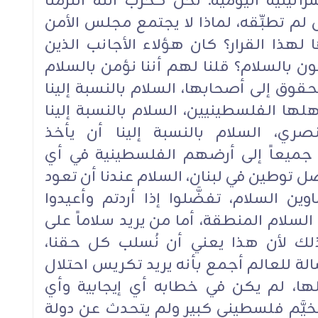
رائيلية اليومية. نحن كحزب الله التزمنا
ن إسرائيل لم تطبِّقه، لماذا لا يجتمع مجلس الأمن
لهذا القرار؟ كان هؤلاء الأجانب الذين
 بالسلام؟ قلنا لهم أننا نؤمن بالسلام
حقوق إلى أصحابها، السلام بالنسبة إلينا
هلها الفلسطينيين، السلام بالنسبة إلينا
ري، السلام بالنسبة إلينا أن يأخذ
 جميعاً إلى أرضهم الفلسطينية في أي
صل توطين في لبنان، السلام عندنا أن تعود
 السلام، تفضَّلوا إذا أردتم وأعيدوا
السلام المنطقة، أما من يريد سلاماً على
لك لأن هذا يعني أن نُسلب كل حقنا،
ة للعالم أجمع بأنه يريد تكريس احتلال
ا، لم يكن في خطابه أي إيجابية وأي
يَّم فلسطيني كبير ولم يتحدث عن دولة