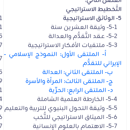
الفصل الثاني:
التَّخطيط الاستراتيجي
5- الوثائق الاستراتيجية
1
5-1- وثيقة العشرين سنة
1
5-2- عقد التَّقدُّم والعدالة
5
5-3- ملتقيات الأفكار الاستراتيجية
7
أ- الملتقى الأول: النموذج الإسلامي -
7
الإيراني للتقدُّم
ب- الملتقى الثاني: العدالة
5
ج- الملتقى الثالث: المرأة والأسرة
9
د- الملتقى الرابع: الحرِّية
1
5-4- الخارطة العلمية الشاملة
4
5-5- وثيقة التحول البنيوي للتربية والتعليم
9
5-6- الميثاق الاستراتيجي للنُّخب
6
5-7- الاهتمام بالعلوم الإنسانية
7