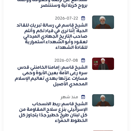
بروح كربلائية وسننتصر
2026-07-22
الشيخ قاسم في رسالة تبريك للقائد
الحية: إنَّنا نرى في قيادتكم وأنتم
صاحب التاريخ الجهادي الميداني
لعقود وأبو الشهداء استمراريةً
للقادة الشهداء
2026-07-08
الشيخ قاسم: إمامنا الخامنئي قدس
سره رعى الأمة بعين الأبوة وحمى
مسارات عزتها بهدي تعاليم الإسلام
المحمدي الأصيل
منذ شهر
الشيخ قاسم: ربط الانسحاب
الإسرائيلي بنزع سلاح المقاومة من
كل لبنان طرحٌ خطير جدًا يتجاوز كل
الخطوط الحمراء