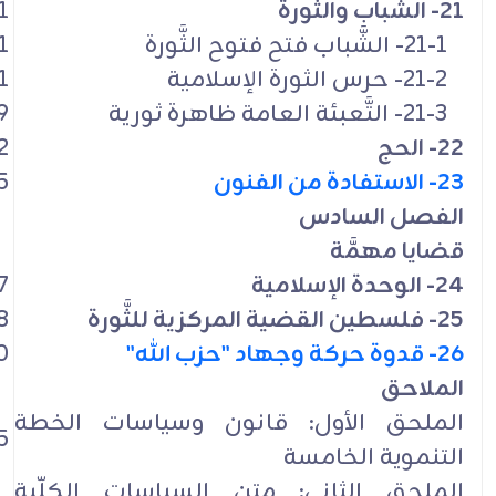
21- الشَّباب والثَّورة
1
21-1- الشَّباب فتح فتوح الثَّورة
1
21-2- حرس الثورة الإسلامية
1
21-3- التَّعبئة العامة ظاهرة ثورية
9
22- الحج
2
23- الاستفادة من الفنون
5
الفصل السادس
قضايا مهمَّة
24- الوحدة الإسلامية
7
25- فلسطين القضية المركزية للثَّورة
8
26- قدوة حركة وجهاد "حزب الله"
0
الملاحق
الملحق الأول: قانون وسياسات الخطة
5
التنموية الخامسة
الملحق الثاني: متن السياسات الكلّية