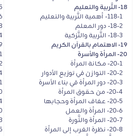
18- التَّربية والتعليم
5
118-1- أهمية التَّربية والتعليم
6
18-2- دور المعلم
8
18-3- التَّربية والتَّزكية
4
19- الاهتمام بالقرآن الكريم
9
20- المرأة والأسرة
1
20-1- مكانة المرأة
2
20-2- التوازن في توزيع الأدوار
4
20-3- دور المرأة في بناء الأسرة
1
20-4- من حقوق المرأة
0
20-5- عفاف المرأة وحجابها
4
20-6- المرأة والعمل
0
20-7- المرأة والثَّورة
3
20-8- نظرة الغرب إلى المرأة
5