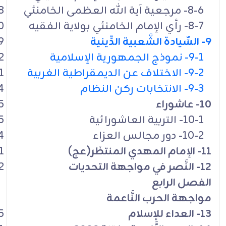
8-6- مرجعية آية الله العظمى الخامنئي
8
8-7- رأي الإمام الخامنئي بولاية الفقيه
0
9- السِّيادة الشَّعبية الدِّينية
9
9-1- نموذج الجمهورية الإسلامية
2
9-2- الاختلاف عن الديمقراطية الغربية
1
9-3- الانتخابات ركن النظام
4
10- عاشوراء
5
10-1- التربية العاشورائية
5
10-2- دور مجالس العزاء
4
11- الإمام المهدي المنتظَر(عج)
1
12- النَّصر في مواجهة التحديات
2
الفصل الرابع
مواجهة الحرب النَّاعمة
13- العداء للإسلام
5