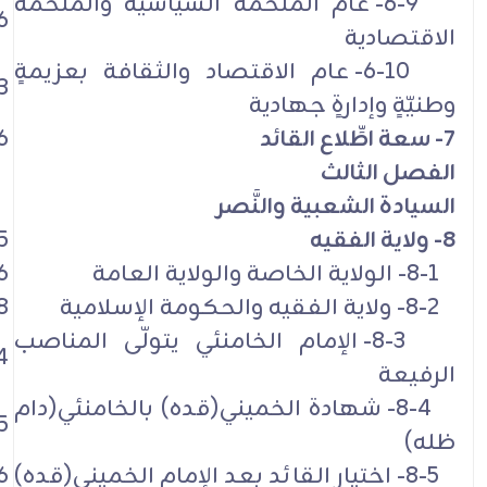
6-9- عام الملحمة السياسية والملحمة
6
الاقتصادية
6-10- عام الاقتصاد والثقافة بعزيمةٍ
3
وطنيّةٍ وإدارةٍ جهادية
7- سعة اطِّلاع القائد
6
الفصل الثالث
السيادة الشعبية والنَّصر
8- ولاية الفقيه
5
8-1- الولاية الخاصة والولاية العامة
6
8-2- ولاية الفقيه والحكومة الإسلامية
8
8-3- الإمام الخامنئي يتولّى المناصب
4
الرفيعة
8-4- شهادة الخميني(قده) بالخامنئي(دام
5
ظله)
8-5- اختيار القائد بعد الإمام الخميني(قده)
6