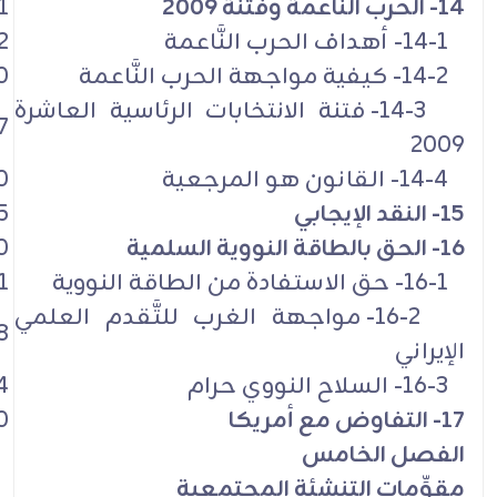
14- الحرب النَّاعمة وفتنة 2009
1
14-1- أهداف الحرب النَّاعمة
2
14-2- كيفية مواجهة الحرب النَّاعمة
0
14-3- فتنة الانتخابات الرئاسية العاشرة
7
2009
14-4- القانون هو المرجعية
0
15- النقد الإيجابي
5
16- الحق بالطاقة النووية السلمية
0
16-1- حق الاستفادة من الطاقة النووية
1
16-2- مواجهة الغرب للتَّقدم العلمي
8
الإيراني
16-3- السلاح النووي حرام
4
17- التفاوض مع أمريكا
0
الفصل الخامس
مقوِّمات التنشئة المجتمعية