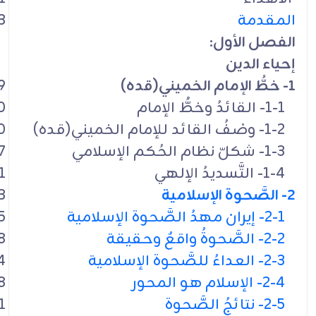
المقدمة
3
الفصل الأول:
إحياء الدين
1- خطُّ الإمام الخميني(قده)
9
1-1- القائدُ وخطُّ الإمام
0
1-2- وصْفُ القائد للإمام الخميني(قده)
0
1-3- شكلّ نظام الحُكم الإسلامي
7
1-4- التَّسديدُ الإلهي
1
2- الصَّحوة الإسلامية
3
2-1- إيران مهدُ الصَّحوة الإسلامية
5
2-2- الصَّحوةُ واقعٌ وحقيقة
8
2-3- العداءُ للصَّحوة الإسلامية
4
2-4- الإسلام هو المحور
8
2-5- نتائجُ الصَّحوة
1