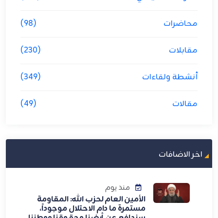
محاضرات
(98)
مقابلات
(230)
أنشطة ولقاءات
(349)
مقالات
(49)
اخر الاضافات
منذ يوم
الأمين العام لحزب الله: المقاومة
مستمرة ما دام الاحتلال موجوداً،
سندافع عن أرضنا وحقوقنا ووطننا