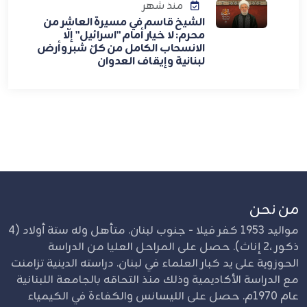
منذ شهر
الشيخ قاسم في مسيرة العاشر من
محرم: لا خيار أمام "اسرائيل" إلّا
الانسحاب الكامل من كلّ شبر وأرض
لبنانية وإيقاف العدوان
من نحن
مواليد 1953 كفر فيلا - جنوب لبنان. متأهل وله ستة أولاد (4
ذكور ،2 إناث). حصل على المراحل العليا من الدراسة
الحوزوية على يد كبار العلماء في لبنان. دراسته الدينية تزامنت
مع الدراسة الأكاديمية وذلك منذ التحاقه بالجامعة اللبنانية
عام 1970م. حصل على الليسانس والكفاءة في الكيمياء