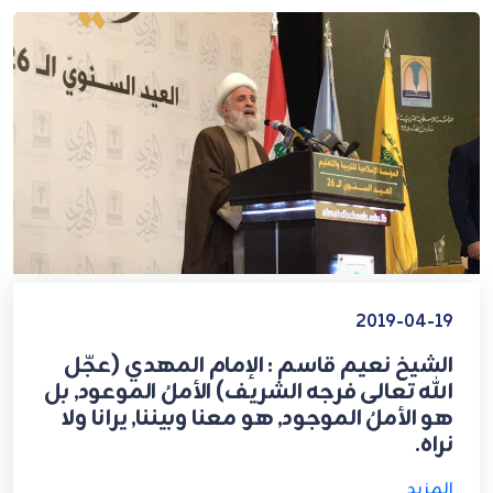
2019-04-19
الشيخ نعيم قاسم : الإمام المهدي (عجّل
الله تعالى فرجه الشريف) الأملُ الموعود, بل
هو الأملُ الموجود, هو معنا وبيننا, يرانا ولا
نراه.
المزيد