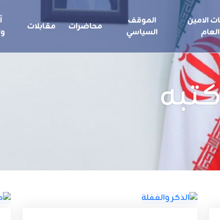
ت الامين
الموقف
أ
محاضرات
مقابلات
العام
السياسي
ول
كتبه