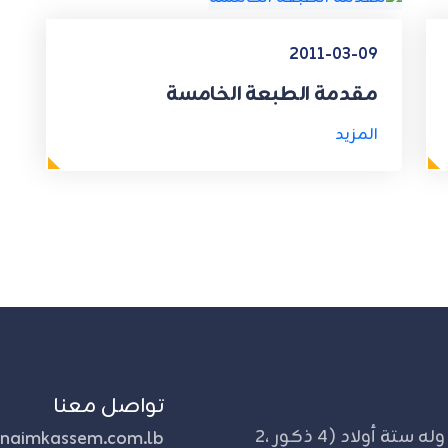
2011-03-09
مقدمة الطبعة الخامسة
المزيد
تواصل معنا
مواليد 1953 كفر فيلا - جنوب لبنان. متأهل وله ستة أولاد (4 ذكور ،2
naimkassem.com.lb