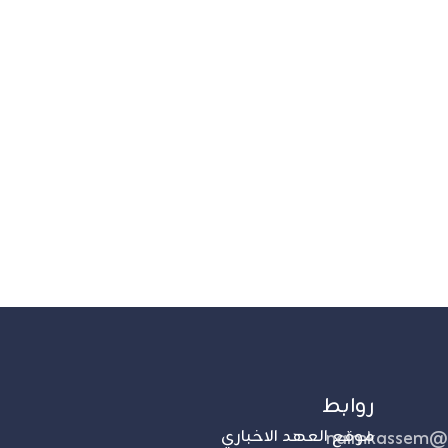
روابط
naimkassem@
موقع العهد الاخباري