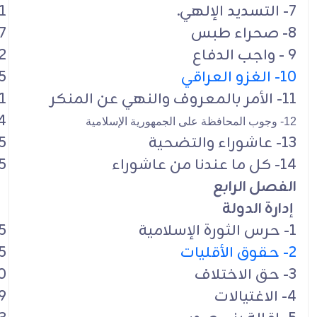
7- التسديد الإلهي.
1
8- صحراء طبس
7
9 - واجب الدفاع
2
10- الغزو العراقي
5
11- الأمر بالمعروف والنهي عن المنكر
1
4
12- وجوب المحافظة على الجمهورية الإسلامية
13- عاشوراء والتضحية
5
14- كل ما عندنا من عاشوراء
5
الفصل الرابع
إدارة الدولة
1- حرس الثورة الإسلامية
5
2- حقوق الأقليات
5
3- حق الاختلاف
0
4- الاغتيالات
9