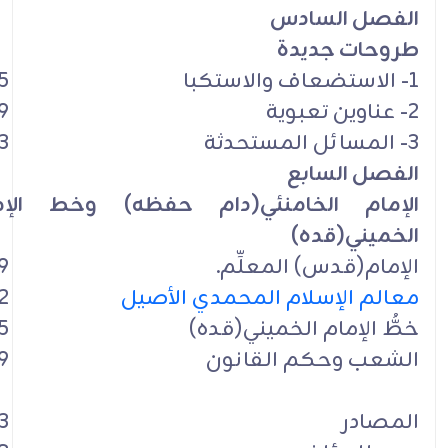
الفصل السادس
طروحات جديدة
1- الاستضعاف والاستكبا
5
2- عناوين تعبوية
9
3- المسائل المستحدثة
3
الفصل السابع
الإمام الخامنئي(دام حفظه) وخط الإم
الخميني(قده)
الإمام(قدس) المعلِّم.
9
معالم الإسلام المحمدي الأصيل
2
خطُّ الإمام الخميني(قده)
5
الشعب وحكم القانون
9
المصادر
3