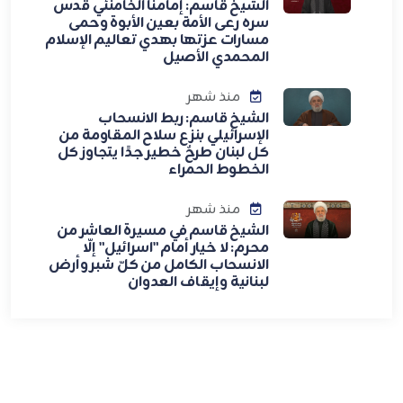
الشيخ قاسم: إمامنا الخامنئي قدس
سره رعى الأمة بعين الأبوة وحمى
مسارات عزتها بهدي تعاليم الإسلام
المحمدي الأصيل
منذ شهر
الشيخ قاسم: ربط الانسحاب
الإسرائيلي بنزع سلاح المقاومة من
كل لبنان طرحٌ خطير جدًا يتجاوز كل
الخطوط الحمراء
منذ شهر
الشيخ قاسم في مسيرة العاشر من
محرم: لا خيار أمام "اسرائيل" إلّا
الانسحاب الكامل من كلّ شبر وأرض
لبنانية وإيقاف العدوان