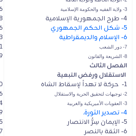
6
3- ولاية الفقيه والحكومة الإسلامية
4- طرح الجمهورية الإسلامية
8
5- شكل الحكم الجمهوري
6
6- الإسلام والديمقراطية
3
1
7- دور الشعب
9
8- الشريعة والقانون
الفصل الثالث
الاستقلال ورفض التبعية
1- حركة لا تهدأ لإسقاط الشاه
0
6
2- توجيهات لتحقيق الحرية والاستقلال
4
3- العقوبات الأميريكية والغربية
4- تصدير الثورة.
9
5- الإيمان سِرُّ الانتصار
5
6- الثقة بالنصر
7