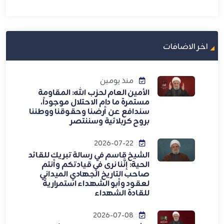
اخر الاضافات
منذ يومين
الأمين العام لحزب الله: المقاومة
مستمرة ما دام الاحتلال موجوداً،
سندافع عن أرضنا وحقوقنا ووطننا
بروح كربلائية وسننتصر
2026-07-22
الشيخ قاسم في رسالة تبريك للقائد
الحية: إنَّنا نرى في قيادتكم وأنتم
صاحب التاريخ الجهادي الميداني
لعقود وأبو الشهداء استمراريةً
للقادة الشهداء
2026-07-08