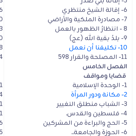
5- إقالة بني صدر
3
6- إقالة الشيخ منتظري
6
7- مصادرة الملكية والأراضي
0
8 - انتظارُ الظهور بالعمل
3
9- بلدُ بقية الله (عج)
0
10- تكليفنا أن نعمل
8
11- المصلحة والقرار 598
4
الفصل الخامس
قضايا ومواقف
1- الوحدة الإسلامية
1
2- مكانة ودور المرأة
4
3- الشباب منطلق التغيير
1
4- فلسطين والقدس.
1
5- الحج والبراءة من المشركين
6
6- الحوزة والجامعة..
5