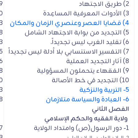
2) طريق الاجتهاد
9
3) الأدوات المعرفية المساعِدة
0
4) قضايا العصر وعنصري الزمان والمكان
3
5) التجديد من بوابة الاجتهاد الشامل
8
6) تقليد الغرب ليس تجديداً.
3
7) التفسير الاستنسابي بلا أدلة ليس تجديداً
5
8) آثار التجديد العملية
6
9) الفقهاء يتحملون المسؤولية
8
10) التجديد في خط الأصالة
0
5- التربية والتزكية
3
6- العبادة والسياسة متلازمان
8
الفصل الثاني
ولاية الفقيه والحكم الإسلامي
1- دور الرسول(ص) وامتداد الولاية
7
3
2- الولاية الخاصة والولاية العامة