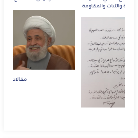
مة
مقالات