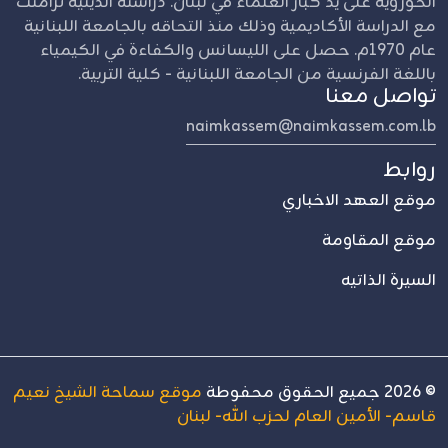
الحوزوية على يد كبار العلماء في لبنان. دراسته الدينية تزامنت
مع الدراسة الأكاديمية وذلك منذ التحاقه بالجامعة اللبنانية
عام 1970م. حصل على الليسانس والكفاءة في الكيمياء
باللغة الفرنسية من الجامعة اللبنانية - كلية التربية.
تواصل معنا
naimkassem@naimkassem.com.lb
روابط
موقع العهد الاخباري
موقع المقاومة
السيرة الذاتيه
©
2026
جميع الحقوق محفوطة
موقع سماحة الشيخ نعيم
قاسم- الأمين العام لحزب الله- لبنان