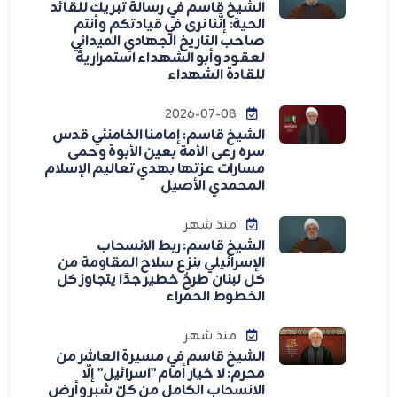
الشيخ قاسم في رسالة تبريك للقائد
الحية: إنَّنا نرى في قيادتكم وأنتم
صاحب التاريخ الجهادي الميداني
لعقود وأبو الشهداء استمراريةً
للقادة الشهداء
2026-07-08
الشيخ قاسم: إمامنا الخامنئي قدس
سره رعى الأمة بعين الأبوة وحمى
مسارات عزتها بهدي تعاليم الإسلام
المحمدي الأصيل
منذ شهر
الشيخ قاسم: ربط الانسحاب
الإسرائيلي بنزع سلاح المقاومة من
كل لبنان طرحٌ خطير جدًا يتجاوز كل
الخطوط الحمراء
منذ شهر
الشيخ قاسم في مسيرة العاشر من
محرم: لا خيار أمام "اسرائيل" إلّا
الانسحاب الكامل من كلّ شبر وأرض