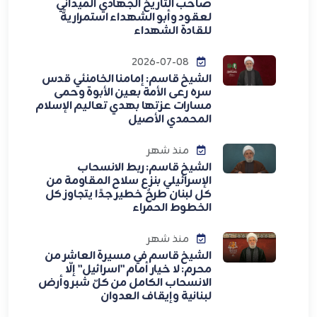
صاحب التاريخ الجهادي الميداني
لعقود وأبو الشهداء استمراريةً
للقادة الشهداء
2026-07-08
الشيخ قاسم: إمامنا الخامنئي قدس
سره رعى الأمة بعين الأبوة وحمى
مسارات عزتها بهدي تعاليم الإسلام
المحمدي الأصيل
منذ شهر
الشيخ قاسم: ربط الانسحاب
الإسرائيلي بنزع سلاح المقاومة من
كل لبنان طرحٌ خطير جدًا يتجاوز كل
الخطوط الحمراء
منذ شهر
الشيخ قاسم في مسيرة العاشر من
محرم: لا خيار أمام "اسرائيل" إلّا
الانسحاب الكامل من كلّ شبر وأرض
لبنانية وإيقاف العدوان