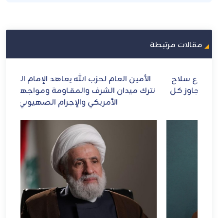
مقالات مرتبطة
ح
الأمين العام لحزب الله يعاهد الإمام الشهيد: لن
الش
ل
نترك ميدان الشرف والمقـاومة ومواجهة الطاغوت
الأمريكي والإجرام الصهيوني