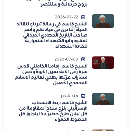
بروح كربلائية وسننتصر
2026-07-22
الشيخ قاسم في رسالة تبريك للقائد
الحية: إنَّنا نرى في قيادتكم وأنتم
صاحب التاريخ الجهادي الميداني
لعقود وأبو الشهداء استمراريةً
للقادة الشهداء
2026-07-08
الشيخ قاسم: إمامنا الخامنئي قدس
سره رعى الأمة بعين الأبوة وحمى
مسارات عزتها بهدي تعاليم الإسلام
المحمدي الأصيل
منذ شهر
الشيخ قاسم: ربط الانسحاب
الإسرائيلي بنزع سلاح المقاومة من
كل لبنان طرحٌ خطير جدًا يتجاوز كل
الخطوط الحمراء