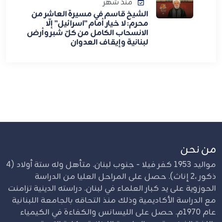
منذ شهر
الشيخ قاسم في مسيرة العاشر من
محرم: لا خيار أمام "اسرائيل" إلّا
الانسحاب الكامل من كلّ شبر وأرض
لبنانية وإيقاف العدوان
من نحن
مواليد 1953 كفر فيلا - جنوب لبنان. متأهل وله ستة أولاد (4
ذكور ،2 إناث). حصل على المراحل العليا من الدراسة
الحوزوية على يد كبار العلماء في لبنان. دراسته الدينية تزامنت
مع الدراسة الأكاديمية وذلك منذ التحاقه بالجامعة اللبنانية
عام 1970م. حصل على الليسانس والكفاءة في الكيمياء