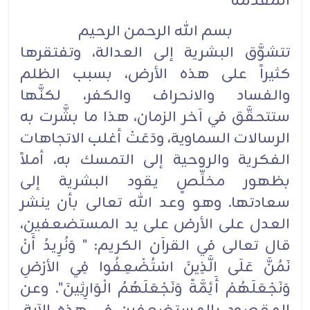
المقدمة
بسم الله الرحمن الرحيم
تتشوَّق البشرية إلى العدالة، وتفتقرها
كثيراً على هذه الأرض، بسبب الظلم
والفساد والانحراف والكفر، لكنَّها
ستتحقَّق في آخر الزمان، هذا ما بشَّرت به
الرسالات السماوية، ودَعَتْ أغلب الاتجاهات
الفكرية والروحية إلى التمسك به، أملاً
بظهور مخلِّصٍ يقود البشرية إلى
سعادتها. وهو وعد الله تعالى بأن ينشر
العدل على الأرض على يد المستضعفين،
قال تعالى في القرآن الكريم: " وَنُرِيدُ أَنْ
نَمُنَّ عَلَى الَّذِينَ اسْتُضْعِفُوا فِي الأرْضِ
وَنَجْعَلَهُمْ أَئِمَّةً وَنَجْعَلَهُمُ الْوَارِثِينَ". وعن