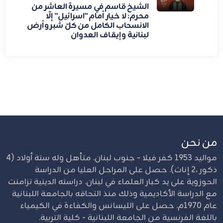
الشيخ قاسم في مسيرة العاشر من
محرم: لا خيار أمام "اسرائيل" إلّا
الانسحاب الكامل من كلّ شبر وأرض
لبنانية وإيقاف العدوان
من نحن
مواليد 1953 كفر فيلا - جنوب لبنان. متأهل وله ستة أولاد (4
ذكور ،2 إناث). حصل على المراحل العليا من الدراسة
الحوزوية على يد كبار العلماء في لبنان. دراسته الدينية تزامنت
مع الدراسة الأكاديمية وذلك منذ التحاقه بالجامعة اللبنانية
عام 1970م. حصل على الليسانس والكفاءة في الكيمياء
باللغة الفرنسية من الجامعة اللبنانية - كلية التربية.