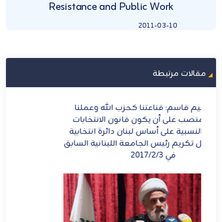
Resistance and Public Work
2011-03-10
مقالات مرتبطة
المهدي(عج) يُقِيمُ الدِّين
ت
ية
ابق
المهدي المخلص