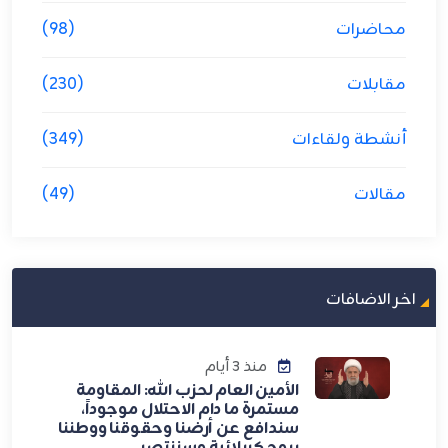
محاضرات
(98)
مقابلات
(230)
أنشطة ولقاءات
(349)
مقالات
(49)
اخر الاضافات
منذ 3 أيام
الأمين العام لحزب الله: المقاومة
مستمرة ما دام الاحتلال موجوداً،
سندافع عن أرضنا وحقوقنا ووطننا