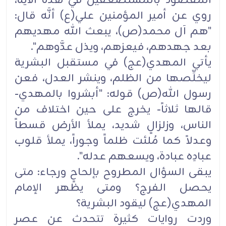
المقصود بالمستضعفين في هذه الآية،
روي عن أمير المؤمنين علي(ع) أنَّه قال:
"هم آل محمد(ص)، يبعث الله مهديهم
بعد جهدهم، فيعزهم، ويذل عدَّوهم".
يأتي المهدي(عج) في مستقبل البشرية
ليخلِّصها من الظلم، وينشر العدل، فعن
رسول الله(ص) قوله: "أبشروا بالمهدي-
قالها ثلاثاً- يخرج على حين اختلاف من
الناس، وزلزالٍ شديد، يملأ الأرض قسطاً
وعدلاً كما مُلئت ظلماً وجوراً، يملأ قلوب
عبادِه عبادة، ويسعهم عدله".
يبقى السؤال المطروح بإلحاحٍ ورجاء: متى
يحصل الفرج؟ ومتى يظهر الإمام
المهدي(عج) ليقود البشرية؟
وردت روايات كثيرة تتحدث عن عصر