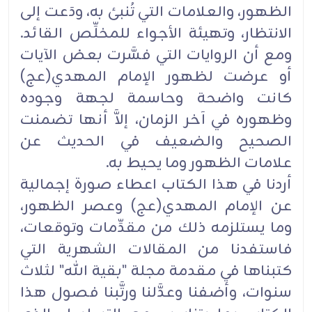
الظهور، والعلامات التي تُنبئ به، ودَعت إلى
الانتظار، وتهيئة الأجواء للمخلِّص القائد.
ومع أن الروايات التي فسَّرت بعض الآيات
أو عرضت لظهور الإمام المهدي(عج)
كانت واضحة وحاسمة لجهة وجوده
وظهوره في آخر الزمان، إلاَّ أنها تضمنت
الصحيح والضعيف في الحديث عن
علامات الظهور وما يحيط به.
أردنا في هذا الكتاب اعطاء صورة إجمالية
عن الإمام المهدي(عج) وعصر الظهور،
وما يستلزمه ذلك من مقدِّمات وتوقعات،
فاستفدنا من المقالات الشهرية التي
كتبناها في مقدمة مجلة "بقية الله" لثلاث
سنوات، وأضفنا وعدَّلنا ورتَّبنا فصول هذا