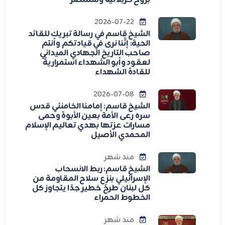
بروح كربلائية وسننتصر
2026-07-22
الشيخ قاسم في رسالة تبريك للقائد
الحية: إنَّنا نرى في قيادتكم وأنتم
صاحب التاريخ الجهادي الميداني
لعقود وأبو الشهداء استمراريةً
للقادة الشهداء
2026-07-08
الشيخ قاسم: إمامنا الخامنئي قدس
سره رعى الأمة بعين الأبوة وحمى
مسارات عزتها بهدي تعاليم الإسلام
المحمدي الأصيل
منذ شهر
الشيخ قاسم: ربط الانسحاب
الإسرائيلي بنزع سلاح المقاومة من
كل لبنان طرحٌ خطير جدًا يتجاوز كل
الخطوط الحمراء
منذ شهر