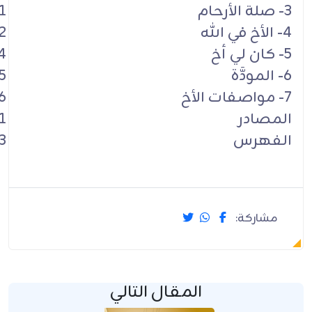
3- صلة الأرحام
1
4- الأخ في الله
2
5- كان لي أخ
4
6- المودَّة
5
7- مواصفات الأخ
6
المصادر
1
الفهرس
3
مشاركة:
المقال التالي