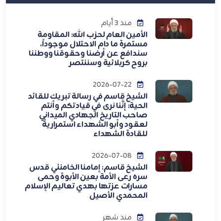
منذ 3 أيام
الأمين العام لحزب الله: المقاومة
مستمرة ما دام الاحتلال موجوداً،
سندافع عن أرضنا وحقوقنا ووطننا
بروح كربلائية وسننتصر
2026-07-22
الشيخ قاسم في رسالة تبريك للقائد
الحية: إنَّنا نرى في قيادتكم وأنتم
صاحب التاريخ الجهادي الميداني
لعقود وأبو الشهداء استمراريةً
للقادة الشهداء
2026-07-08
الشيخ قاسم: إمامنا الخامنئي قدس
سره رعى الأمة بعين الأبوة وحمى
مسارات عزتها بهدي تعاليم الإسلام
المحمدي الأصيل
منذ شهر