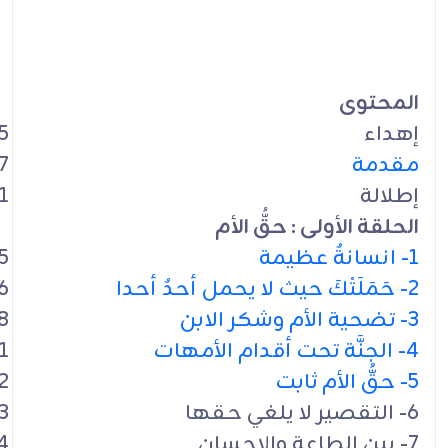
المحتوى
إهداء
5
مقدمة
7
إطلالة
1
الحلقة الأولى : حقُّ الأم
1- انسانةٌ عظيمة
5
2- حَمَلَتْكَ حيث لا يحمل أحدٌ أحدا
6
3- تضحية الأم وشكر الابن
8
4- الجنَّة تحت أقدام الأمهات
1
5- حقُّ الأم ثابت
2
6- التقصير لا يلغي حقها
3
7- بين الطاعة والإحسان
4