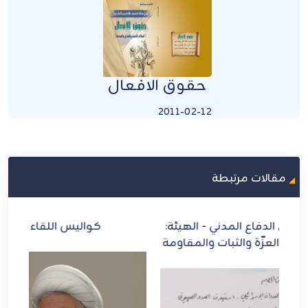
حقوق الافعال
2011-02-12
مقالات مرتبطة
:
كواليس اللقاء مع "الأمين العام"
ازد
مة