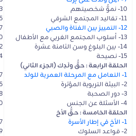
10- نموُّ شخصيتهم
3
11- تقاليد المجتمع الشرقي
5
12- التمييز بين الفتاة والصبي
7
13- أسلوب المجتمع الغربي مع الأطفال
0
14- بين البلوغ وسن الثامنة عشرة
2
15- نصيحة
4
الحلقة الرابعة : حقُّ ولَـدِك (الجزء الثاني)
1- التعامل مع المرحلة العمرية للولد
7
2- البيئة التربوية المؤثرة
5
3- دور الصحبة
8
4- الأسئلة عن الجنس
0
الحلقة الخامسة : حـقُّ الأخ
1- الأخ في إطار الأسرة
7
2- قواعد السلوك
9