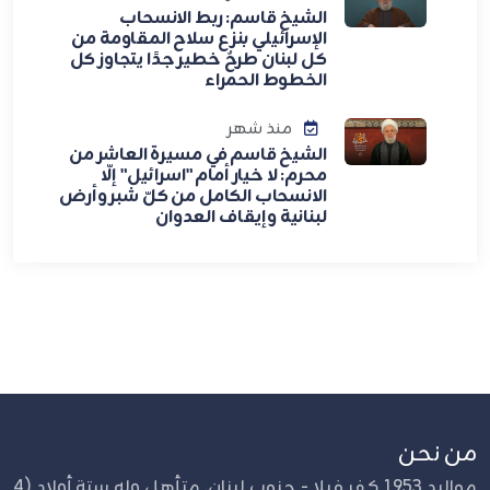
الشيخ قاسم: ربط الانسحاب
الإسرائيلي بنزع سلاح المقاومة من
كل لبنان طرحٌ خطير جدًا يتجاوز كل
الخطوط الحمراء
منذ شهر
الشيخ قاسم في مسيرة العاشر من
محرم: لا خيار أمام "اسرائيل" إلّا
الانسحاب الكامل من كلّ شبر وأرض
لبنانية وإيقاف العدوان
من نحن
مواليد 1953 كفر فيلا - جنوب لبنان. متأهل وله ستة أولاد (4