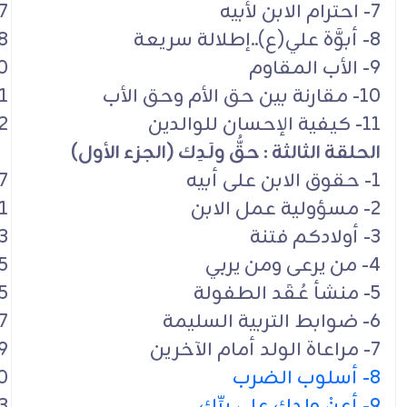
7- احترام الابن لأبيه
7
8- أبوَّة علي(ع)..إطلالة سريعة
8
9- الأب المقاوم
0
10- مقارنة بين حق الأم وحق الأب
1
11- كيفية الإحسان للوالدين
2
الحلقة الثالثة : حقُّ ولَـدِك (الجزء الأول)
1- حقوق الابن على أبيه
7
2- مسؤولية عمل الابن
1
3- أولادكم فتنة
3
4- من يرعى ومن يربي
5
5- منشأ عُقَد الطفولة
5
6- ضوابط التربية السليمة
7
7- مراعاة الولد أمام الآخرين
9
8- أسلوب الضرب
0
9- أعِنْ ولدك على بِرِّك
3