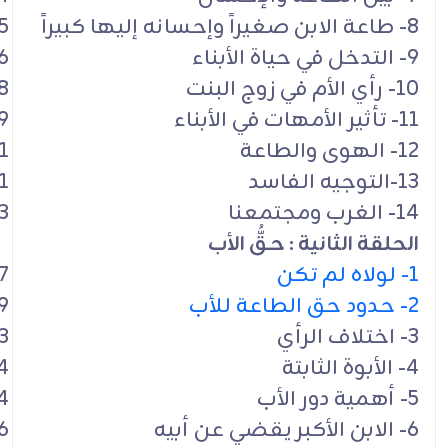
8- طاعة الابن صغيراً وإحسانه إليها كبيراً
5
9- التدخل في حياة الأبناء
6
10- رأي الأم في زوج البنت
8
11- تأثير الأمهات في الأبناء
9
12- الهوى والطاعة
1
13-التوجيه الفاسد
1
14- الغرب ومجتمعنا
3
الحلقة الثانية : حـقُّ الأب
1- لولاه لم تكن
7
2- حدود حق الطاعة للأب
9
3- اختلاف الرأي
3
4- الأبوة الثابتة
4
5- أهمية دور الأب
4
6- الابن الأكبر يقضي عن أبيه
6