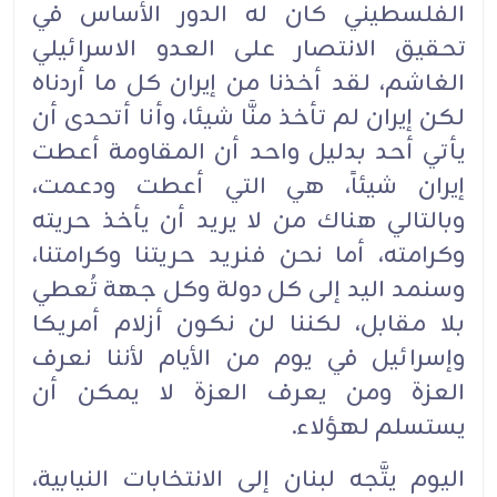
الفلسطيني كان له الدور الأساس في
تحقيق الانتصار على العدو الاسرائيلي
الغاشم، لقد أخذنا من إيران كل ما أردناه
لكن إيران لم تأخذ منَّا شيئا، وأنا أتحدى أن
يأتي أحد بدليل واحد أن المقاومة أعطت
إيران شيئاً، هي التي أعطت ودعمت،
وبالتالي هناك من لا يريد أن يأخذ حريته
وكرامته، أما نحن فنريد حريتنا وكرامتنا،
وسنمد اليد إلى كل دولة وكل جهة تُعطي
بلا مقابل، لكننا لن نكون أزلام أمريكا
وإسرائيل في يوم من الأيام لأننا نعرف
العزة ومن يعرف العزة لا يمكن أن
يستسلم لهؤلاء.
اليوم يتَّجه لبنان إلى الانتخابات النيابية،