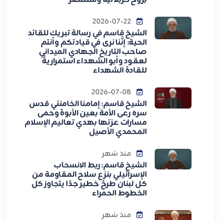
بروح كربلائية وسننتصر
2026-07-22
الشيخ قاسم في رسالة تبريك للقائد
الحية: إنَّنا نرى في قيادتكم وأنتم
صاحب التاريخ الجهادي الميداني
لعقود وأبو الشهداء استمراريةً
للقادة الشهداء
2026-07-08
الشيخ قاسم: إمامنا الخامنئي قدس
سره رعى الأمة بعين الأبوة وحمى
مسارات عزتها بهدي تعاليم الإسلام
المحمدي الأصيل
منذ شهر
الشيخ قاسم: ربط الانسحاب
الإسرائيلي بنزع سلاح المقاومة من
كل لبنان طرحٌ خطير جدًا يتجاوز كل
الخطوط الحمراء
منذ شهر