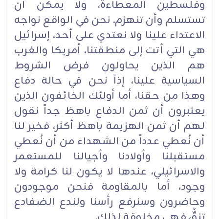
وفلسطين المعطاءة، ولا يمكن أن
تستسلم وأن تنهزم. نحن في الواقع نواجه
الاعتداء علينا ولا نعتدي على أحد، إسرائيل
هي التي أتت إلى منطقتنا، أمريكا والغرب
هم الذين يحاولون فرض الشروط
السياسية علينا، إذاً نحن في حالة دفاع
وهذا من حقنا، أما أولئك الخائفون الذين
يعتبرون أن ثمن الدفاع باهظ جداً نقول
لهم أن ثمن الهزيمة باهظ أكثر، فخير لنا
أن نُعطي عدداً من الشهداء من أن نُعطي
مستقبلنا وأولادنا وأجيالنا للمستعمر
والاسرائيلي، عندها لا يكون لنا كرامة ولا
وجود، أما بالمقاومة فنحن موجودون
وحاضرون وسنرفع رأسنا ولندع الضفادع
تنقُّ فهي مخلوقة لذلك.