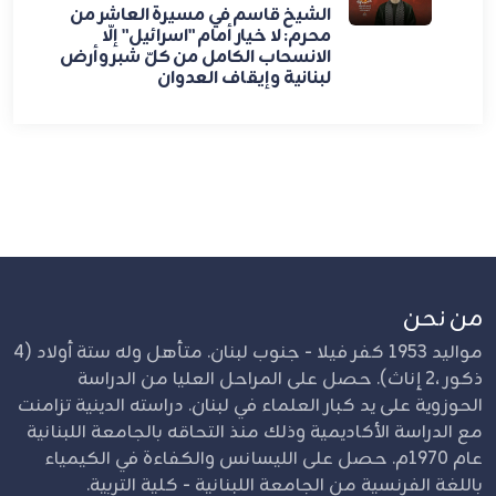
الشيخ قاسم في مسيرة العاشر من
محرم: لا خيار أمام "اسرائيل" إلّا
الانسحاب الكامل من كلّ شبر وأرض
لبنانية وإيقاف العدوان
من نحن
مواليد 1953 كفر فيلا - جنوب لبنان. متأهل وله ستة أولاد (4
ذكور ،2 إناث). حصل على المراحل العليا من الدراسة
الحوزوية على يد كبار العلماء في لبنان. دراسته الدينية تزامنت
مع الدراسة الأكاديمية وذلك منذ التحاقه بالجامعة اللبنانية
عام 1970م. حصل على الليسانس والكفاءة في الكيمياء
باللغة الفرنسية من الجامعة اللبنانية - كلية التربية.