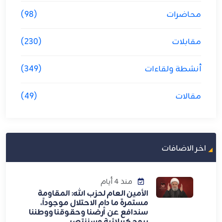
محاضرات
(98)
مقابلات
(230)
أنشطة ولقاءات
(349)
مقالات
(49)
اخر الاضافات
منذ 4 أيام
الأمين العام لحزب الله: المقاومة
مستمرة ما دام الاحتلال موجوداً،
سندافع عن أرضنا وحقوقنا ووطننا