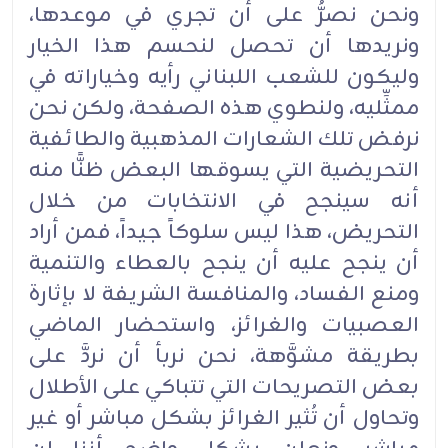
ونحن نصرُّ على أن تجري في موعدها،
ونريدها أن تحصل لنحسم هذا الخيار
وليكون للشعب اللبناني رأيه وخياراته في
ممثِّليه، ولنطوي هذه الصفحة، ولكن نحن
نرفض تلك الشعارات المذهبية والطائفية
التحريضية التي يسوقها البعض ظنًّا منه
أنه سينجح في الانتخابات من خلال
التحريض، هذا ليس سلوكاً جيداً، فمن أراد
أن ينجح عليه أن ينجح بالعطاء والتنمية
ومنع الفساد، والمنافسة الشريفة لا بإثارة
العصبيات والغرائز، واستحضار الماضي
بطريقة مشوَّهة، نحن نربأ أن نردَّ على
بعض التصريحات التي تتباكي على الأطلال
وتحاول أن تُثير الغرائز بشكل مباشر أو غير