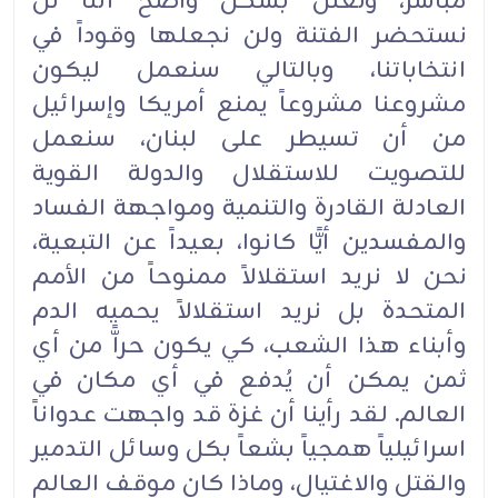
مباشر، ونعلن بشكل واضح أننا لن
نستحضر الفتنة ولن نجعلها وقوداً في
انتخاباتنا، وبالتالي سنعمل ليكون
مشروعنا مشروعاً يمنع أمريكا وإسرائيل
من أن تسيطر على لبنان، سنعمل
للتصويت للاستقلال والدولة القوية
العادلة القادرة والتنمية ومواجهة الفساد
والمفسدين أيًّا كانوا، بعيداً عن التبعية،
نحن لا نريد استقلالاً ممنوحاً من الأمم
المتحدة بل نريد استقلالاً يحميه الدم
وأبناء هذا الشعب، كي يكون حراًّ من أي
ثمن يمكن أن يُدفع في أي مكان في
العالم. لقد رأينا أن غزة قد واجهت عدواناً
اسرائيلياً همجياً بشعاً بكل وسائل التدمير
والقتل والاغتيال، وماذا كان موقف العالم