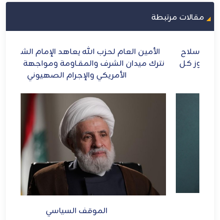
مقالات مرتبطة
ح
الأمين العام لحزب الله يعاهد الإمام الشهيد: لن
الش
ل
نترك ميدان الشرف والمقـاومة ومواجهة الطاغوت
الأمريكي والإجرام الصهيوني
الموقف السياسي