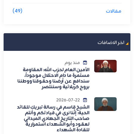
مقالات
(49)
اخر الاضافات
منذ يوم
الأمين العام لحزب الله: المقاومة
مستمرة ما دام الاحتلال موجوداً،
سندافع عن أرضنا وحقوقنا ووطننا
بروح كربلائية وسننتصر
2026-07-22
الشيخ قاسم في رسالة تبريك للقائد
الحية: إنَّنا نرى في قيادتكم وأنتم
صاحب التاريخ الجهادي الميداني
لعقود وأبو الشهداء استمراريةً
للقادة الشهداء