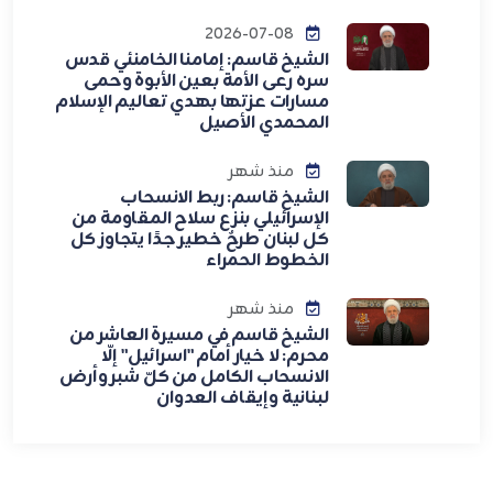
2026-07-08
الشيخ قاسم: إمامنا الخامنئي قدس
سره رعى الأمة بعين الأبوة وحمى
مسارات عزتها بهدي تعاليم الإسلام
المحمدي الأصيل
منذ شهر
الشيخ قاسم: ربط الانسحاب
الإسرائيلي بنزع سلاح المقاومة من
كل لبنان طرحٌ خطير جدًا يتجاوز كل
الخطوط الحمراء
منذ شهر
الشيخ قاسم في مسيرة العاشر من
محرم: لا خيار أمام "اسرائيل" إلّا
الانسحاب الكامل من كلّ شبر وأرض
لبنانية وإيقاف العدوان