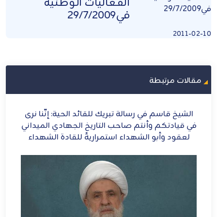
الفعاليات الوطنية
في29/7/2009
2011-02-10
مقالات مرتبطة
لقائد الحية: إنَّنا نرى
الشيخ قاسم: إيران أيقونة العز
اريخ الجهادي الميداني
اريةً للقادة الشهداء