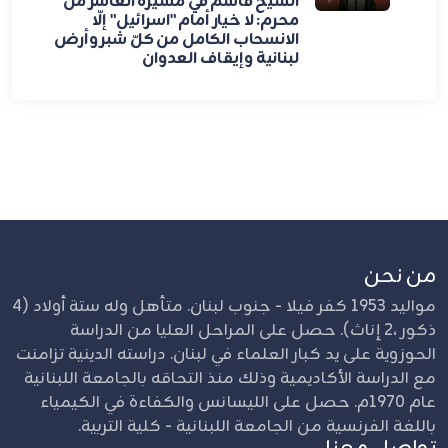
الشيخ قاسم في مسيرة العاشر من
محرم: لا خيار أمام "اسرائيل" إلّا
الانسحاب الكامل من كلّ شبر وأرض
لبنانية وإيقاف العدوان
من نحن
مواليد 1953 كفر فيلا - جنوب لبنان. متأهل وله ستة أولاد (4
ذكور ،2 إناث). حصل على المراحل العليا من الدراسة
الحوزوية على يد كبار العلماء في لبنان. دراسته الدينية تزامنت
مع الدراسة الأكاديمية وذلك منذ التحاقه بالجامعة اللبنانية
عام 1970م. حصل على الليسانس والكفاءة في الكيمياء
باللغة الفرنسية من الجامعة اللبنانية - كلية التربية.