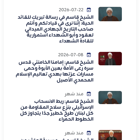
2026-07-22
الشيخ قاسم في رسالة تبريك للقائد
الحية: إنَّنا نرى في قيادتكم وأنتم
صاحب التاريخ الجهادي الميداني
لعقود وأبو الشهداء استمراريةً
للقادة الشهداء
2026-07-08
الشيخ قاسم: إمامنا الخامنئي قدس
سره رعى الأمة بعين الأبوة وحمى
مسارات عزتها بهدي تعاليم الإسلام
المحمدي الأصيل
منذ شهر
الشيخ قاسم: ربط الانسحاب
الإسرائيلي بنزع سلاح المقاومة من
كل لبنان طرحٌ خطير جدًا يتجاوز كل
الخطوط الحمراء
منذ شهر