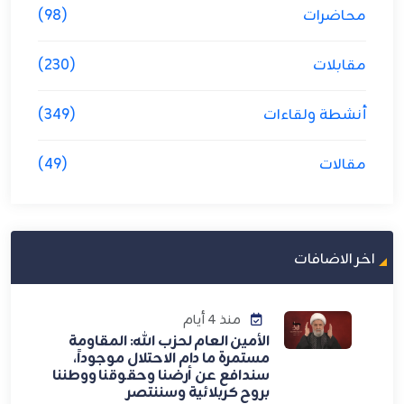
محاضرات
(98)
مقابلات
(230)
أنشطة ولقاءات
(349)
مقالات
(49)
اخر الاضافات
منذ 4 أيام
الأمين العام لحزب الله: المقاومة
مستمرة ما دام الاحتلال موجوداً،
سندافع عن أرضنا وحقوقنا ووطننا
بروح كربلائية وسننتصر