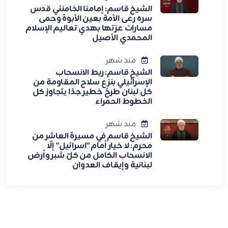
الشيخ قاسم: إمامنا الخامنئي قدس
سره رعى الأمة بعين الأبوة وحمى
مسارات عزتها بهدي تعاليم الإسلام
المحمدي الأصيل
منذ شهر
الشيخ قاسم: ربط الانسحاب
الإسرائيلي بنزع سلاح المقاومة من
كل لبنان طرحٌ خطير جدًا يتجاوز كل
الخطوط الحمراء
منذ شهر
الشيخ قاسم في مسيرة العاشر من
محرم: لا خيار أمام "اسرائيل" إلّا
الانسحاب الكامل من كلّ شبر وأرض
لبنانية وإيقاف العدوان