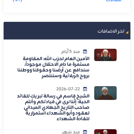
مقالات
(49)
اخر الاضافات
منذ 5 أيام
الأمين العام لحزب الله: المقاومة
مستمرة ما دام الاحتلال موجوداً،
سندافع عن أرضنا وحقوقنا ووطننا
بروح كربلائية وسننتصر
2026-07-22
الشيخ قاسم في رسالة تبريك للقائد
الحية: إنَّنا نرى في قيادتكم وأنتم
صاحب التاريخ الجهادي الميداني
لعقود وأبو الشهداء استمراريةً
للقادة الشهداء
منذ شهر