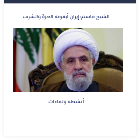
رى
الشيخ قاسم: إيران أيقونة العزة والشرف
الش
ني
ل
أنشطة ولقاءات