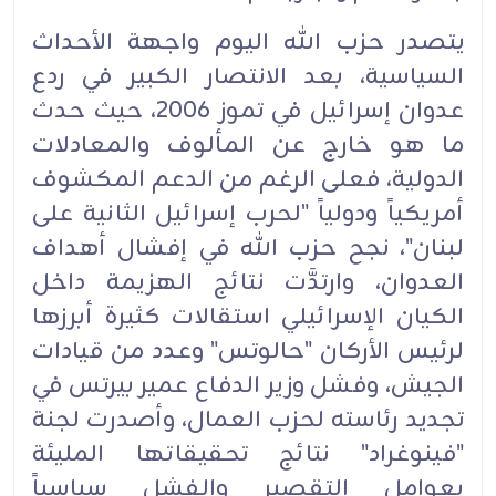
يتصدر حزب الله اليوم واجهة الأحداث
السياسية، بعد الانتصار الكبير في ردع
عدوان إسرائيل في تموز 2006، حيث حدث
ما هو خارج عن المألوف والمعادلات
الدولية، فعلى الرغم من الدعم المكشوف
أمريكياً ودولياً "لحرب إسرائيل الثانية على
لبنان"، نجح حزب الله في إفشال أهداف
العدوان، وارتدَّت نتائج الهزيمة داخل
الكيان الإسرائيلي استقالات كثيرة أبرزها
لرئيس الأركان "حالوتس" وعدد من قيادات
الجيش، وفشل وزير الدفاع عمير بيرتس في
تجديد رئاسته لحزب العمال، وأصدرت لجنة
"فينوغراد" نتائج تحقيقاتها المليئة
بعوامل التقصير والفشل سياسياً