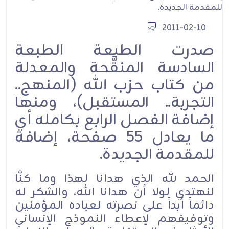
2011-02-10
صدرت الطبعة الطبعة
السادسة المنقَّحة والمعدلة
من كتاب حزب الله (المنهج..
التجربة.. المستقبل)، ومنها
إضافة الفصل الرابع بكامله أي
ما يعادل 55 صفحة، إضافة
للمقدمة الجديدة.
الحمد لله الذي هدانا لهذا وما كنَّا
لنهتدي لولا أن هدانا الله، والشكر له
دائماً أبداً على نصرته لعباده المؤمنين
وتوفيقهم لإعطاء النموذج الإنساني