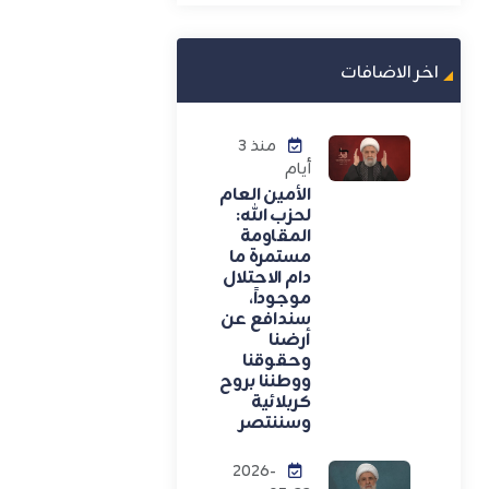
اخر الاضافات
منذ 3
أيام
الأمين العام
لحزب الله:
المقاومة
مستمرة ما
دام الاحتلال
موجوداً،
سندافع عن
أرضنا
وحقوقنا
ووطننا بروح
كربلائية
وسننتصر
2026-