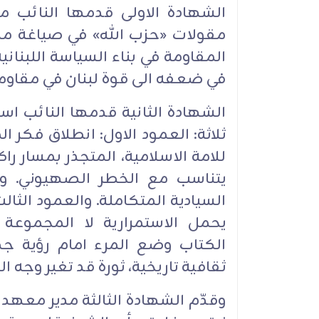
الشهادة الاولى قدمها النائب م
مقولات «حزب الله» في صياغة م
المقاومة في بناء السياسة اللبناني
في ضعفه الى قوة لبنان في مقاومت
الشهادة الثانية قدمها النائب اس
ثلاثة: العمود الاول: انطلاق فكر ا
للامة الاسلامية، المتجذر بمسار را
يتناسب مع الخطر الصهيوني. والع
السيادية المتكاملة. والعمود الثال
يحمل الاستمرارية لا المجموعة ا
الكتاب وضع المرء امام رؤية جه
ثقافية تاريخية، ثورة قد تغير وجه ا
وقدّم الشهادة الثالثة مدير معهد ا