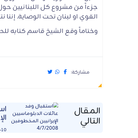
جزءاً من مشروع كل اللبنانيين حول 
القوي او لبنان تحت الوصاية. إننا نت
وختاماً وقع الشيخ قاسم كتابه للح
مشاركة:
اس
المقال
الإ
التالي
-10