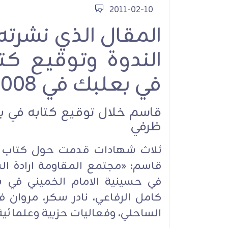
2011-02-10
الشيخ قاسم: إيران أي
المقال الذي نشرت
العزة والشرف
الندوة وتوقيع ك
في بعلبك في 21/6/2008
قاسم خلال توقيع كتابه في بع
ظرفي
أنشطة ولقاءات
ثلاث شهادات قدمت حول كتاب نا
قاسم: «مجتمع المقاومة ارادة ال
في حسينية الامام الخميني في 
كامل الرفاعي، نادر سكر، مروان 
الساحلي، وفعاليات حزبية وعلمائية