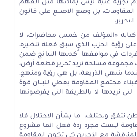
دم تجربة غنية ليس بمادتها مثل الفهم
ة المقاومات، بل وضع الاصبع على قانون
لتحرير.
كتابه «المؤلف من خمس محاضرات، لا
لى رؤية الحزب الذي سبق فعله تنظيره.
فردات في مواقفها أكدتها النتائج ضمن
ست مجموعة مسلحة تريد تحرير قطعة أرض،
ندما تنتهي الذريعة، بل هي رؤية ومنهج.
ناء مجتمع المقاومة يعطي للبنان قوة
التي نريدها لا بالطريقة التي يفرضونها
ن نتفق ونختلف، اما بشأن الاحتلال فلا
قاومة ليست مجرد ردة فعل انما مشروع
للمناقشة مع الآخرين كي تكون المقاومة