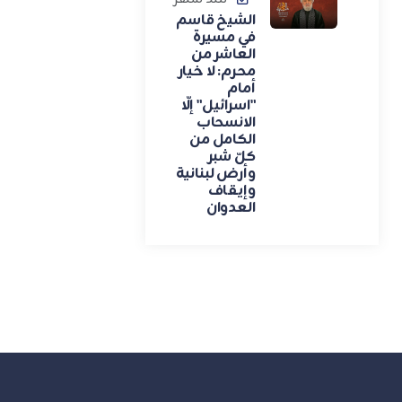
الشيخ قاسم
في مسيرة
العاشر من
محرم: لا خيار
أمام
"اسرائيل" إلّا
الانسحاب
الكامل من
كلّ شبر
وأرض لبنانية
وإيقاف
العدوان