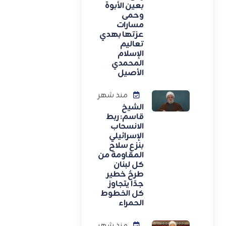
بعين الأبوة
وحمى
مسارات
عزتها بهدي
تعاليم
الإسلام
المحمدي
الأصيل
منذ شهر
الشيخ
قاسم: ربط
الانسحاب
الإسرائيلي
بنزع سلاح
المقاومة من
كل لبنان
طرحٌ خطير
جدًا يتجاوز
كل الخطوط
الحمراء
منذ شهر