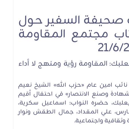
قونة
الشيخ قاسم في ذكرى
الشيخ قاسم في رسال
ه صحيفة السفير حول
رحيل الإمام الخميني(قده):
تبريك للقائد الحية: إنَّنا
لا نقبل بأي ربط بين وجود
في قيادتكم وأنتم ص
تاب مجتمع المقاومة
المقاومة وبين وقف
التاريخ الجهادي الميد
العدوان وانسحاب إسرائيل
لعقود وأبو الشهدا
استمراريةً للقادة الشه
لبك: المقاومة رؤية ومنهج لا أداء
ئب امين عام «حزب الله» الشيخ نعيم
أنشطة ولقاءات
شهادة وصنع الانتصار» في احتفال أقيم
بعلبك، حضره النواب: اسماعيل سكرية،
أنشطة ولقاءات
فارس، علي المقداد، جمال الطقش ونوار
 وثقافية واجتماعية.