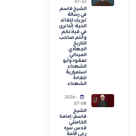
07-22
الشيخ قاسم
في رسالة
تبريك للقائد
الحية: إنَّنا نرى
في قيادتكم
وأنتم صاحب
التاريخ
الجهادي
الميداني
لعقود وأبو
الشهداء
استمراريةً
للقادة
الشهداء
2026-
07-08
الشيخ
قاسم: إمامنا
الخامنئي
قدس سره
رعى الأمة