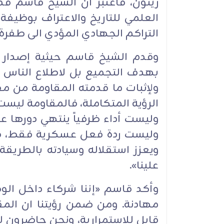
زيتون، فاعتبر أن الشيخ قاسم ق
العلمي للتاريخ والاعتراف بوظيف
التراكم الجهادي المؤدي الى طفرة ا
وقدم الشيخ قاسم حيثية إصدار 
بهدف التجميع بل لاطلاع الناس ع
ولإثبات ما قدمته المقاومة من م
الرؤية المتكاملة، فالمقاومة لي
وليست أداء ظرفياً ينتهي دورها ع
وليست ردة فعل عسكرية فقط، فب
ويعزز استقلاله وسيادته بالطريقة 
علينا».
وأكد قاسم «إننا شركاء داخل الوط
مهادنة. ومن ضمن رؤيتنا ان الم
قابل للاستمرارية، ونحن حاضرون 