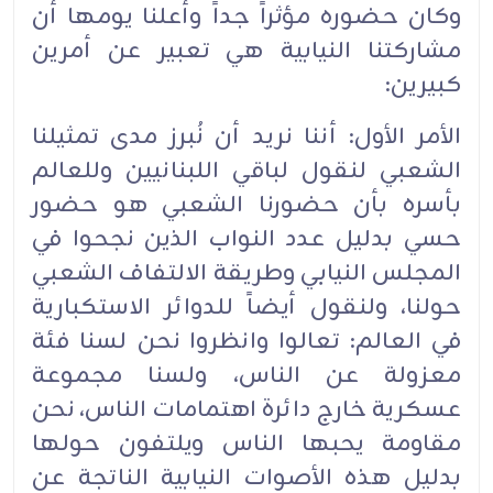
وكان حضوره مؤثراً جداً وأعلنا يومها أن
مشاركتنا النيابية هي تعبير عن أمرين
كبيرين:
الأمر الأول: أننا نريد أن نُبرز مدى تمثيلنا
الشعبي لنقول لباقي اللبنانيين وللعالم
بأسره بأن حضورنا الشعبي هو حضور
حسي بدليل عدد النواب الذين نجحوا في
المجلس النيابي وطريقة الالتفاف الشعبي
حولنا، ولنقول أيضاً للدوائر الاستكبارية
في العالم: تعالوا وانظروا نحن لسنا فئة
معزولة عن الناس، ولسنا مجموعة
عسكرية خارج دائرة اهتمامات الناس، نحن
مقاومة يحبها الناس ويلتفون حولها
بدليل هذه الأصوات النيابية الناتجة عن