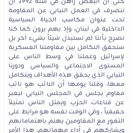
حتى أن البعض راهن في سنة 1992 أن
ننصرف في العمل النيابي عن المقاومة
تحت عنوان مكاسب الحياة السياسية
الداخلية في لبنان، وإذ بهم يرون كما كنا
نصرح بأننا لم نستبدل شيئاً بشيء آخر بل
سنحقق التكامل بين مقاومتنا العسكرية
لإسرائيل وعملنا في وسط الناس على
المستوى الاجتماعي والسياسي ودورنا
النيابي الذي يحقق هذه الأهداف ويتكامل
معها، وقلنا يومها أن النائب هو نائب
مقاوم يجلس في المجلس النيابي ليعبر
عن قناعات الحزب ويمثل الناس تمثيلاً
حقيقياً ، وفي الوقت نفسه هو مرابط على
الثغور مع المقاومين يهتم باهتماماتهم
ويشاركهم في أداء مهماتهم، هذا الأمر