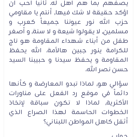
يصفهم بما هم أهل له. ثانياً أحب أن
اؤكد حقيقة لا شك فيها, أنتم يا مقاومي
حزب الله نور عيوننا جميعاً كعرب و
مسلمين, لا يقولوا شيعة و لا سنة, و أصغر
طفل من أبناء شهداء المقاومة هو تاج
للكرامة ينور جبين هالأمة. الله يحفظ
المقاومة و يحفظ سيدنا و حبيبنا السيد
حسن نصر الله.
سؤالي هو, لماذا تبدو المعارضة و كأنها
دائماً في موقع رد الفعل على مناورات
الأكثرية, لماذا لا تكون سباقة لإتخاذ
الخطوات الحاسمة لهذا الصراع الذي
أثقل كاهل المواطن اللبناني؟
جواب