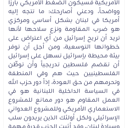
الأمريكية فسيكون الضغط الأمريكي بارزاً
وواضحاً، ودعني أصارحك: ما تتجه إليه
أمريكا في لبنان بشكل أساسي ومركزي
هو ضرب المقاومة ونزع سلاحها لأنها
تريد أن تريح إسرائيل من أي اعتراض على
خطواتها التوسعية، ومن أجل أن توفر
بيئة محيطة بإسرائيل تسهل على إسرائيل
أن تقضم فلسطين تدريجياً وأن توطِّن
الفلسطينيين حيث هم وفي المنطقة
وتحرمهم من حق العودة، إذاً دور حزب الله
في السياسة الداخلية اللبنانية هو في
العمل المقاوم هو دور ممانع للمشروع
الاستعماري الأمريكي وللمشروع العدواني
الإسرائيلي ولكل أولئك الذين يريدون سلب
وسيادة لبنان، وقد أثبت الحزب قدرة مهمة