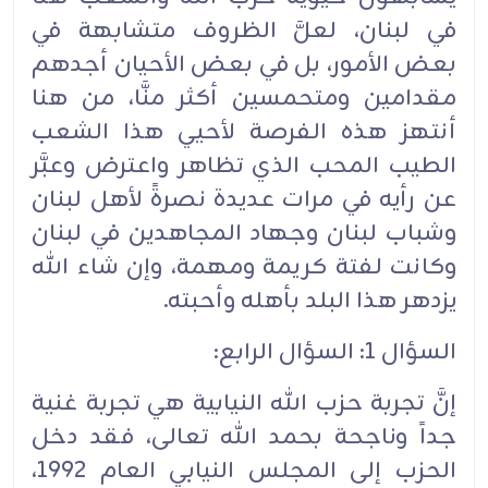
في لبنان، لعلَّ الظروف متشابهة في
بعض الأمور، بل في بعض الأحيان أجدهم
مقدامين ومتحمسين أكثر منَّا، من هنا
أنتهز هذه الفرصة لأحيي هذا الشعب
الطيب المحب الذي تظاهر واعترض وعبَّر
عن رأيه في مرات عديدة نصرةً لأهل لبنان
وشباب لبنان وجهاد المجاهدين في لبنان
وكانت لفتة كريمة ومهمة، وإن شاء الله
يزدهر هذا البلد بأهله وأحبته.
السؤال 1: السؤال الرابع:
إنَّ تجربة حزب الله النيابية هي تجربة غنية
جداً وناجحة بحمد الله تعالى، فقد دخل
الحزب إلى المجلس النيابي العام 1992،