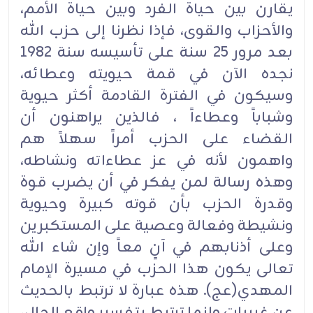
يقارن بين حياة الفرد وبين حياة الأمم،
والأحزاب والقوى، فإذا نظرنا إلى حزب الله
بعد مرور 25 سنة على تأسيسه سنة 1982
نجده الآن في قمة حيويته وعطائه،
وسيكون في الفترة القادمة أكثر حيوية
وشباباً وعطاءاً ، فالذين يراهنون أن
القضاء على الحزب أمراً سهلاً هم
واهمون لأنه في عز عطاءاته ونشاطه،
وهذه رسالة لمن يفكر في أن يضرب قوة
وقدرة الحزب بأن قوته كبيرة وحيوية
ونشيطة وفعالة وعصية على المستكبرين
وعلى أذنابهم في آنٍ معاً وإن شاء الله
تعالى يكون هذا الحزب في مسيرة الإمام
المهدي(عج). هذه عبارة لا ترتبط بالحديث
عن غيبيات وإنما ترتبط بتفسير واقع الحال،