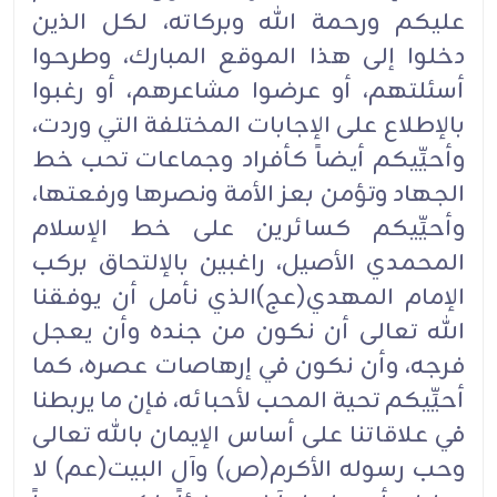
عليكم ورحمة الله وبركاته، لكل الذين
دخلوا إلى هذا الموقع المبارك، وطرحوا
أسئلتهم، أو عرضوا مشاعرهم، أو رغبوا
بالإطلاع على الإجابات المختلفة التي وردت،
وأحيِّيكم أيضاً كأفراد وجماعات تحب خط
الجهاد وتؤمن بعز الأمة ونصرها ورفعتها،
وأحيِّيكم كسائرين على خط الإسلام
المحمدي الأصيل، راغبين بالإلتحاق بركب
الإمام المهدي(عج)الذي نأمل أن يوفقنا
الله تعالى أن نكون من جنده وأن يعجل
فرجه، وأن نكون في إرهاصات عصره، كما
أحيِّيكم تحية المحب لأحبائه، فإن ما يربطنا
في علاقاتنا على أساس الإيمان بالله تعالى
وحب رسوله الأكرم(ص) وآل البيت(عم) لا