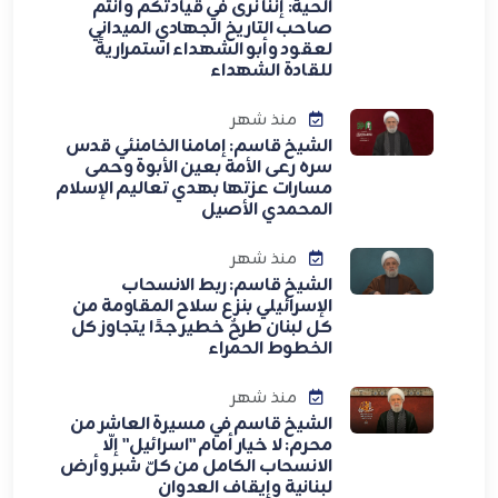
الحية: إنَّنا نرى في قيادتكم وأنتم
صاحب التاريخ الجهادي الميداني
لعقود وأبو الشهداء استمراريةً
للقادة الشهداء
منذ شهر
الشيخ قاسم: إمامنا الخامنئي قدس
سره رعى الأمة بعين الأبوة وحمى
مسارات عزتها بهدي تعاليم الإسلام
المحمدي الأصيل
منذ شهر
الشيخ قاسم: ربط الانسحاب
الإسرائيلي بنزع سلاح المقاومة من
كل لبنان طرحٌ خطير جدًا يتجاوز كل
الخطوط الحمراء
منذ شهر
الشيخ قاسم في مسيرة العاشر من
محرم: لا خيار أمام "اسرائيل" إلّا
الانسحاب الكامل من كلّ شبر وأرض
لبنانية وإيقاف العدوان