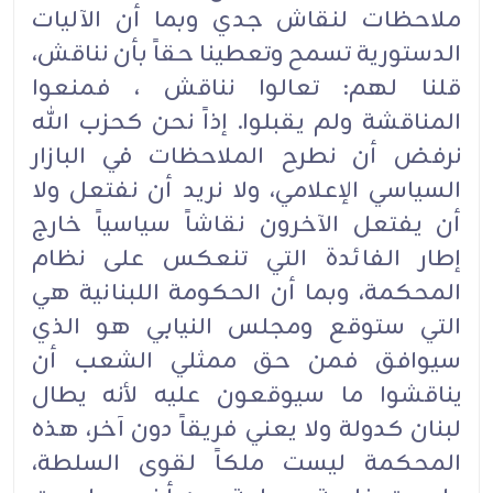
ملاحظات لنقاش جدي وبما أن الآليات
الدستورية تسمح وتعطينا حقاً بأن نناقش،
قلنا لهم: تعالوا نناقش ، فمنعوا
المناقشة ولم يقبلوا. إذاً نحن كحزب الله
نرفض أن نطرح الملاحظات في البازار
السياسي الإعلامي، ولا نريد أن نفتعل ولا
أن يفتعل الآخرون نقاشاً سياسياً خارج
إطار الفائدة التي تنعكس على نظام
المحكمة، وبما أن الحكومة اللبنانية هي
التي ستوقع ومجلس النيابي هو الذي
سيوافق فمن حق ممثلي الشعب أن
يناقشوا ما سيوقعون عليه لأنه يطال
لبنان كدولة ولا يعني فريقاً دون آخر، هذه
المحكمة ليست ملكاً لقوى السلطة،