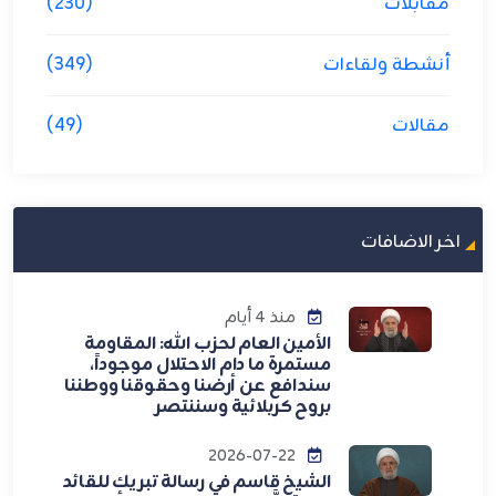
مقابلات
(230)
أنشطة ولقاءات
(349)
مقالات
(49)
اخر الاضافات
منذ 4 أيام
الأمين العام لحزب الله: المقاومة
مستمرة ما دام الاحتلال موجوداً،
سندافع عن أرضنا وحقوقنا ووطننا
بروح كربلائية وسننتصر
2026-07-22
الشيخ قاسم في رسالة تبريك للقائد