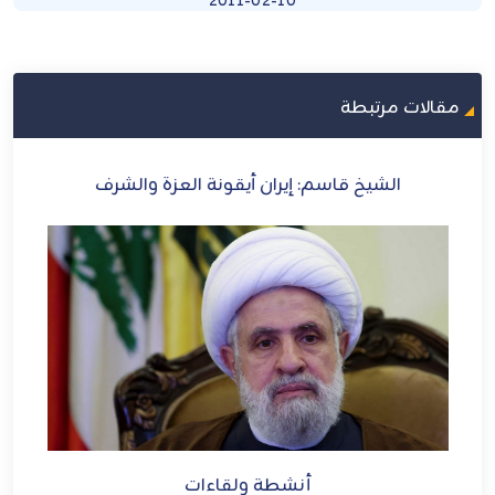
2011-02-10
مقالات مرتبطة
رى
الشيخ قاسم: إيران أيقونة العزة والشرف
الش
ني
ل
أنشطة ولقاءات