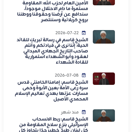
الأمين العام لحزب الله: المقاومة
مستمرة ما دام الاحتلال موجوداً،
سندافع عن أرضنا وحقوقنا ووطننا
بروح كربلائية وسننتصر
2026-07-22
الشيخ قاسم في رسالة تبريك للقائد
الحية: إنَّنا نرى في قيادتكم وأنتم
صاحب التاريخ الجهادي الميداني
لعقود وأبو الشهداء استمراريةً
للقادة الشهداء
2026-07-08
الشيخ قاسم: إمامنا الخامنئي قدس
سره رعى الأمة بعين الأبوة وحمى
مسارات عزتها بهدي تعاليم الإسلام
المحمدي الأصيل
منذ شهر
الشيخ قاسم: ربط الانسحاب
الإسرائيلي بنزع سلاح المقاومة من
كل لبنان طرحٌ خطير جدًا يتجاوز كل