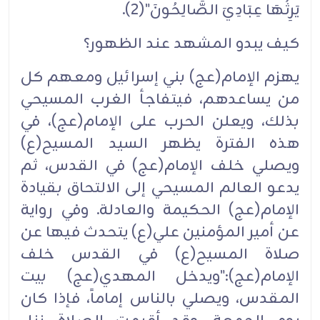
يَرِثُهَا عِبَادِيَ الصَّالِحُونَ"(2).‏
كيف يبدو المشهد عند الظهور؟‏
يهزم الإمام(عج) بني إسرائيل ومعهم كل
من يساعدهم، فيتفاجأ الغرب المسيحي
بذلك، ويعلن الحرب على الإمام(عج)، في
هذه الفترة يظهر السيد المسيح(ع)
ويصلي خلف الإمام(عج) في القدس، ثم
يدعو العالم المسيحي إلى الالتحاق بقيادة
الإمام(عج) الحكيمة والعادلة. وفي رواية
عن أمير المؤمنين علي(ع) يتحدث فيها عن
صلاة المسيح(ع) في القدس خلف
الإمام(عج):"ويدخل المهدي(عج) بيت
المقدس، ويصلي بالناس إماماً، فإذا كان