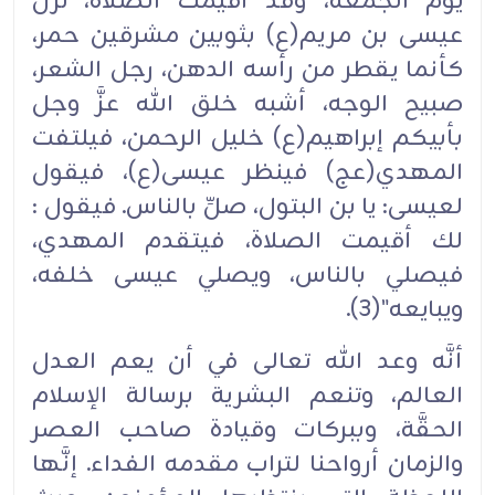
يوم الجمعة، وقد أقيمت الصلاة، نزل
عيسى بن مريم(ع) بثوبين مشرقين حمر،
كأنما يقطر من رأسه الدهن، رجل الشعر،
صبيح الوجه، أشبه خلق الله عزَّ وجل
بأبيكم إبراهيم(ع) خليل الرحمن، فيلتفت
المهدي(عج) فينظر عيسى(ع)، فيقول
لعيسى: يا بن البتول، صلِّ بالناس. فيقول :
لك أقيمت الصلاة، فيتقدم المهدي،
فيصلي بالناس، ويصلي عيسى خلفه،
ويبايعه"(3).‏
أنَّه وعد الله تعالى في أن يعم العدل
العالم، وتنعم البشرية برسالة الإسلام
الحقَّة، وببركات وقيادة صاحب العصر
والزمان أرواحنا لتراب مقدمه الفداء. إنَّها