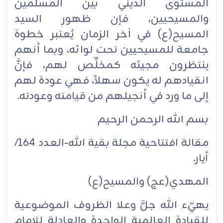
المستوى الديني بين المسلمين
والمسيحيين، فإن ظهور السيد
المسيح(ع) في آخر الزمان يُعتبر خطوة
جامعة للمسيحيين تحت لوائه، وبما أنهم
ينتظرون مجيئه كمخلِّص لهم، فإنَّ
انقيادهم له يكون سهلاً، فهي عودة لهم
إلى ما ورد في أنجيلهم من قيامته وعودته.
بسم الله الرحمن الرحيم‏
مقالة افتتاحية مجلة بقية الله-العدد 164/
أيار.‏
المهدي(عج) والمسيح(ع)‏
يهيّء الله جلَّ وعلا الظروف الموضوعية
للقيادة العالمية الواحدة والعادلة للإمام