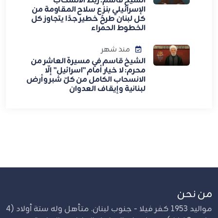
الشيخ قاسم: ربط الانسحاب
الإسرائيلي بنزع سلاح المقاومة من
كل لبنان طرحٌ خطير جدًا يتجاوز كل
الخطوط الحمراء
منذ شهر
الشيخ قاسم في مسيرة العاشر من
محرم: لا خيار أمام "اسرائيل" إلّا
الانسحاب الكامل من كلّ شبر وأرض
لبنانية وإيقاف العدوان
من نحن
مواليد 1953 كفر فيلا - جنوب لبنان. متأهل وله ستة أولاد (4