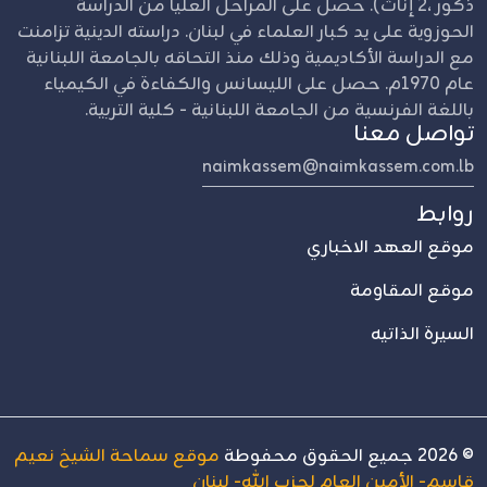
ذكور ،2 إناث). حصل على المراحل العليا من الدراسة
الحوزوية على يد كبار العلماء في لبنان. دراسته الدينية تزامنت
مع الدراسة الأكاديمية وذلك منذ التحاقه بالجامعة اللبنانية
عام 1970م. حصل على الليسانس والكفاءة في الكيمياء
باللغة الفرنسية من الجامعة اللبنانية - كلية التربية.
تواصل معنا
naimkassem@naimkassem.com.lb
روابط
موقع العهد الاخباري
موقع المقاومة
السيرة الذاتيه
©
2026
جميع الحقوق محفوطة
موقع سماحة الشيخ نعيم
قاسم- الأمين العام لحزب الله- لبنان