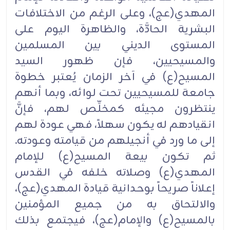
المهدي(عج)، وعلى الرغم من الاختلافات
البشرية الحادَّة، والظاهرة اليوم على
المستوى الديني بين المسلمين
والمسيحيين، فإن ظهور السيد
المسيح(ع) في آخر الزمان يُعتبر خطوة
جامعة للمسيحيين تحت لوائه، وبما أنهم
ينتظرون مجيئه كمخلِّص لهم، فإنَّ
انقيادهم له يكون سهلاً، فهي عودة لهم
إلى ما ورد في أنجيلهم من قيامته وعودته.
ثم تكون بيعة المسيح(ع) للإمام
المهدي(ع) وصلاته خلفه في القدس
إعلاناً صريحاً بوحدانية قيادة المهدي(عج)،
والالتحاق به من جميع المؤمنين
بالمسيح(ع) والإمام(عج)، فيجتمع بذلك