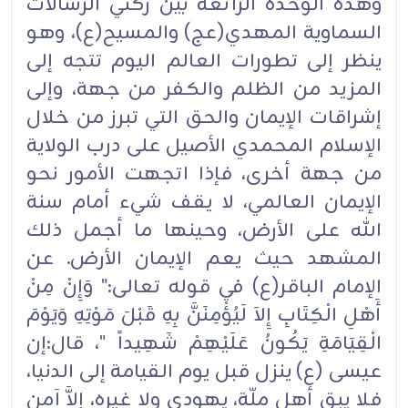
وهذه الوحدة الرائعة بين ركني الرسالات
السماوية المهدي(عج) والمسيح(ع)، وهو
ينظر إلى تطورات العالم اليوم تتجه إلى
المزيد من الظلم والكفر من جهة، وإلى
إشراقات الإيمان والحق التي تبرز من خلال
الإسلام المحمدي الأصيل على درب الولاية
من جهة أخرى، فإذا اتجهت الأمور نحو
الإيمان العالمي، لا يقف شيء أمام سنة
الله على الأرض، وحينها ما أجمل ذلك
المشهد حيث يعم الإيمان الأرض. عن
الإمام الباقر(ع) في قوله تعالى:" وَإِنْ مِنْ
أَهْلِ الْكِتَابِ إِلاَ لَيُؤْمِنَنَّ بِهِ قَبْلَ مَوْتِهِ وَيَوْمَ
الْقِيَامَةِ يَكُونُ عَلَيْهِمْ شَهِيداً "، قال:إن
عيسى (ع) ينزل قبل يوم القيامة إلى الدنيا،
فلا يبق أهل ملّة، يهودي ولا غيره، إلاَّ آمن