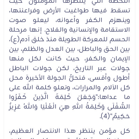
اللحظة التي ينتظرها المؤمنون حيث
تسقط فيها طواغيت الأرض وفراعنتها،
وينهزم الكفر وأعوانه، ليعلو صوت
الاستقامة والإنسانية والفلاح. إنها مرحلة
الحسم للمعركة الطويلة منذ خلق آدم(ع)،
بين الحق والباطل، بين العدل والظلم، بين
الإيمان والكفر، حيث كانت لكل منها
جولات عبر التاريخ، لكن جولات الباطل
أطول وأقسى، فتحلُّ الجولة الأخيرة محل
كل الآلام والمرارات، وتعلو كلمة الله على
ما عداها:"وَجَعَلَ كَلِمَةَ الَّذِينَ كَفَرُوا
السُّفْلَى وَكَلِمَةُ اللهِ هِيَ الْعُلْيَا وَاللهُ عَزِيزٌ
حَكِيمٌ"(4).‏
كل مؤمن ينتظر هذا الانتصار العظيم،