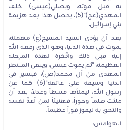
به قبل موته، ويصلي(عيسى) خلف
المهدي(عج)"(5)، يحصل هذا بعد هزيمة
بني إسرائيل.‏
بعد أن يؤدي السيد المسيح(ع) مهمته،
يموت في هذه الدنيا، وهو الذي رفعه الله
إليه قبل ذلك وادَّخره لهذه المرحلة
العظيمة، "ثم يموت عيسى، ويبقى المنتظر
المهدي من آل محمد(ص)، فيسير في
الدنيا وسيفه على عاتقه"(6) كما عن
رسول الله، ليملأها قسطاً وعدلاً، بعد أن
ملئت ظلماً وجوراً، فهنيئاً لمن أعدَّ نفسه
والتحق به ليفوز فوزاً عظيماً.‏
الهوامش:‏