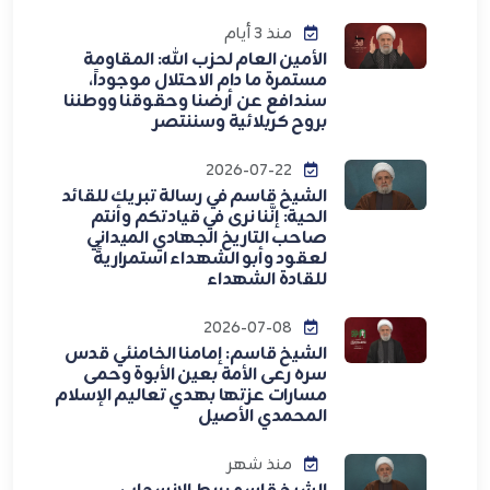
منذ 3 أيام
الأمين العام لحزب الله: المقاومة
مستمرة ما دام الاحتلال موجوداً،
سندافع عن أرضنا وحقوقنا ووطننا
بروح كربلائية وسننتصر
2026-07-22
الشيخ قاسم في رسالة تبريك للقائد
الحية: إنَّنا نرى في قيادتكم وأنتم
صاحب التاريخ الجهادي الميداني
لعقود وأبو الشهداء استمراريةً
للقادة الشهداء
2026-07-08
الشيخ قاسم: إمامنا الخامنئي قدس
سره رعى الأمة بعين الأبوة وحمى
مسارات عزتها بهدي تعاليم الإسلام
المحمدي الأصيل
منذ شهر