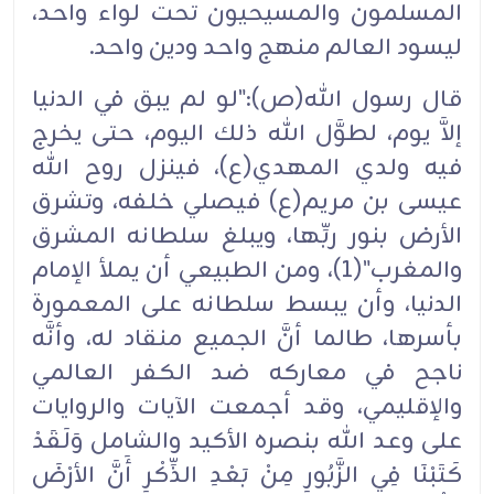
المسلمون والمسيحيون تحت لواء واحد،
ليسود العالم منهج واحد ودين واحد.‏
قال رسول الله(ص):"لو لم يبق في الدنيا
إلاَّ يوم، لطوَّل الله ذلك اليوم، حتى يخرج
فيه ولدي المهدي(ع)، فينزل روح الله
عيسى بن مريم(ع) فيصلي خلفه، وتشرق
الأرض بنور ربِّها، ويبلغ سلطانه المشرق
والمغرب"(1)، ومن الطبيعي أن يملأ الإمام
الدنيا، وأن يبسط سلطانه على المعمورة
بأسرها، طالما أنَّ الجميع منقاد له، وأنَّه
ناجح في معاركه ضد الكفر العالمي
والإقليمي، وقد أجمعت الآيات والروايات
على وعد الله بنصره الأكيد والشامل وَلَقَدْ
كَتَبْنَا فِي الزَّبُورِ مِنْ بَعْدِ الذِّكْرِ أَنَّ الأرْضَ