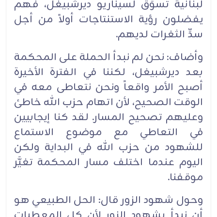
لبنانية تسوِّق لسيناريو ديرشبيغل، فهم
يفضلون رؤية الاستنتاجات أولاً من أجل
سدِّ الثغرات لديهم.
وأضاف: نحن لم نبدأ الحملة على المحكمة
بعد ديرشبيغل، لكننا في الفترة الأخيرة
أصبح الأمر واقعاً ونحن نتعاطى معه في
الوقت الصحيح، لأن اتهام حزب الله خاطئ
وعليهم تصحيح المسار. لقد كنا إيجابيين
في التعاطي مع موضوع الاستماع
للشهود من حزب الله في البداية ولكن
اليوم عندما اختلف مسار المحكمة تغيَّر
موقفنا.
وحول شهود الزور قال: الحل الطبيعي هو
أن نبدأ بشهود الزور لأن كل المعطيات