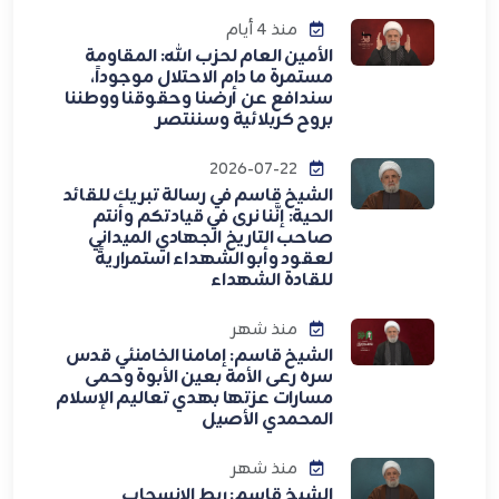
منذ 4 أيام
الأمين العام لحزب الله: المقاومة
مستمرة ما دام الاحتلال موجوداً،
سندافع عن أرضنا وحقوقنا ووطننا
بروح كربلائية وسننتصر
2026-07-22
الشيخ قاسم في رسالة تبريك للقائد
الحية: إنَّنا نرى في قيادتكم وأنتم
صاحب التاريخ الجهادي الميداني
لعقود وأبو الشهداء استمراريةً
للقادة الشهداء
منذ شهر
الشيخ قاسم: إمامنا الخامنئي قدس
سره رعى الأمة بعين الأبوة وحمى
مسارات عزتها بهدي تعاليم الإسلام
المحمدي الأصيل
منذ شهر
الشيخ قاسم: ربط الانسحاب