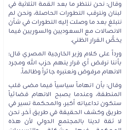
وقال: نحن ننتظر ما بعد القمة الثلاثية في
لبنان ونترقب التطورات الحاصلة، ونحن لم
نتبلغ بعد ما وصلت إليه التطورات في شأن
الاتصالات مع السعوديين والسوريين فيما
يخصُّ القرار الظني.
ورداً على كلام وزير الخارجية المصري قال:
بأننا نرفض أي قرار يتهم حزب الله ومجرد
الاتهام مرفوض ونعتبره جائراً وظالماً.
وقال: بأن اتهاماً سياسياً فيما مضى قلب
المنطقة، وعندما يصبح الاتهام قضائياً
ستكون تداعياته أكبر، والمحكمة تسير في
طريق وكشف الحقيقة في طريق آخر. نحن
لا ثقة لدينا بالمجتمع الدولي لأن هذه