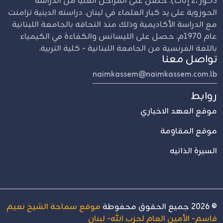
ذكور ،2 إناث). حصل على المراحل العليا من الدراسة
الحوزوية على يد كبار العلماء في لبنان. دراسته الدينية تزامنت
مع الدراسة الأكاديمية وذلك منذ التحاقه بالجامعة اللبنانية
عام 1970م. حصل على الليسانس والكفاءة في الكيمياء
باللغة الفرنسية من الجامعة اللبنانية - كلية التربية.
تواصل معنا
naimkassem@naimkassem.com.lb
روابط
موقع العهد الاخباري
موقع المقاومة
السيرة الذاتيه
©
2026
جميع الحقوق محفوطة
موقع سماحة الشيخ نعيم
قاسم- الأمين العام لحزب الله- لبنان