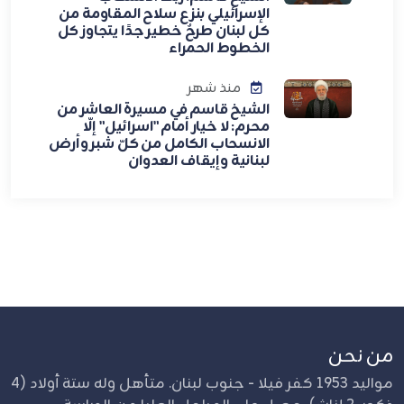
الإسرائيلي بنزع سلاح المقاومة من
كل لبنان طرحٌ خطير جدًا يتجاوز كل
الخطوط الحمراء
منذ شهر
الشيخ قاسم في مسيرة العاشر من
محرم: لا خيار أمام "اسرائيل" إلّا
الانسحاب الكامل من كلّ شبر وأرض
لبنانية وإيقاف العدوان
من نحن
مواليد 1953 كفر فيلا - جنوب لبنان. متأهل وله ستة أولاد (4