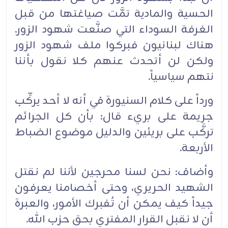
الحسية والمادية تمَّت صياغتها من قبل
الغرفة السوداء التي صنَّعت شهود الزور.
هناك لبنانيون فبركوا ملف شهود الزور
ولكن لن أتحدث عنهم كلا نقول بأننا
نتهم سياسياً.
ورداً على كلام السنيورة في أنه لا أحد يركِّب
جريمة على بريء قال: بأن كل الجرائم
تركَّب على بريئين والدليل موضوع الضباط
الأربعة.
وأضاف: نحن لسنا محرجين لأننا لم نقتل
الشهيد الحريري، وحتى أخصامنا يعرفون
جيداً كيف يمكن أن تُفبرك الأمور، والعبرة
أن لا نقبل القرار المفتري بحق حزب الله.