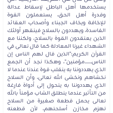
يستخدمها أهل الباطل لإسقاط عدالة
وقدرة أهل الحق، يستعملون القوة
للإخافة ويخاف الجبناء وأصحاب العقائد
الفاسدة، ويهددون بالسلاح فينقهر أولئك
الذين يعتقدون القوة بالسلاح، ولكننا مع
الشهداء غيرنا المعادلة كما قال تعالى في
القرآن الكريم:"الذين قال لهم الناس إن
الناس.......مؤمنين"، وهكذا نجد أن الجمع
الذي يهددوننا به ينقلب قوة عندنا عندما لا
نخشاهم ونخشى الله تعالى، وأن السلاح
الذي يهددوننا به يتحول إلى أدواة فارغة
من التأثير عندما ينطلق الشاب مؤمناً بالله
تعالى يحمل قطعة صغيرة من السلاح
تهزم مخازن أسلحتهم، لأن قطعته