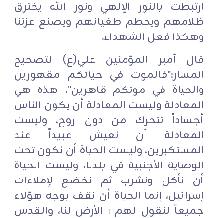
ارتبطت بالنور الإلهي ونور الله يخترق
ظلامهم ويحطم طغيانهم ويصنع عزتنا
وهكذا فعل الشهداء.
قال أمير المؤمنين علي(ع) لتصحيح
المسار:"فالموت في حياتكم مقهورين
والحياة في موتكم قاهرين"، هذه هي
المعادلة وليست المعادلة أن يكون الناس
أجساداً تتحرك من دون روح، وليست
المعادلة أن نعيش عبيداً عند
المستكبرين، وليست الحياة أن نكون تحت
الوصاية الأجنبية في بلدنا، وليست الحياة
أن نأكل ونشرب ثم نخضع لإملاءات
إسرائيل، إنما الحياة أن نقف بوجه هؤلاء
جميعاً لنقول لهم : الأرض لنا، والقدس