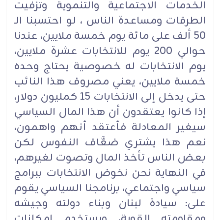
الخدمات الاجتماعية والتنموية وتزفيت
الطرقات ومساعدة الناس ، لو احتسبنا الـ
50 ألف على مائة يوم خمسة ملايين، عندنا
حوالي 200 يوم للانتخابات عشرة ملايين،
يوم الانتخابات له خصوصية يحتاج وحده
خمسة ملايين، يعني مصروف هذا النائب
حتى يدخل إلى الانتخابات 15 كمليون دولار،
إذا كانوا يعتقدون أن هذا المال السياسي
سيغير المعادلة فأعتقد أنهم واهمون،
نعم هذا يشتري ضعَّاف النفوس لكن
بعض الناس تأخذ المال وتصوت لغيرهم،
في النهاية نحن نخوض الانتخابات ببرامج
سياسي واجتماعي، برنامجنا السياسي يقوم
على: سيادة لبنان وبناء دولته وجيشه
ومقاومته القوية، ويستخدم إمكانات