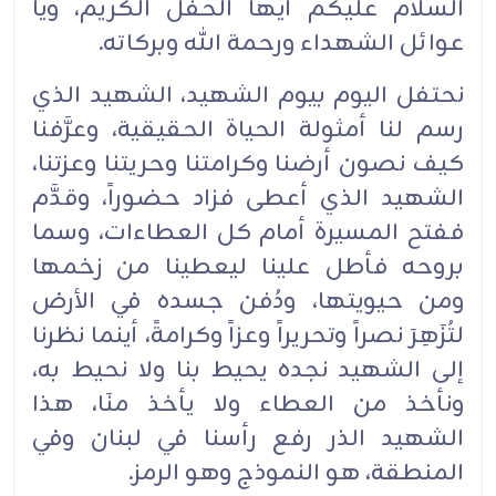
السلام عليكم أيها الحفل الكريم، ويا
عوائل الشهداء ورحمة الله وبركاته.
نحتفل اليوم بيوم الشهيد، الشهيد الذي
رسم لنا أمثولة الحياة الحقيقية، وعرَّفنا
كيف نصون أرضنا وكرامتنا وحريتنا وعزتنا،
الشهيد الذي أعطى فزاد حضوراً، وقدَّم
ففتح المسيرة أمام كل العطاءات، وسما
بروحه فأطل علينا ليعطينا من زخمها
ومن حيويتها، ودُفن جسده في الأرض
لتُزَهِرَ نصراً وتحريراً وعزاً وكرامةً، أينما نظرنا
إلى الشهيد نجده يحيط بنا ولا نحيط به،
ونأخذ من العطاء ولا يأخذ منَا، هذا
الشهيد الذر رفع رأسنا في لبنان وفي
المنطقة، هو النموذج وهو الرمز.