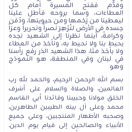
وقدَّم ففتح المسيرة أمام كل
العطاءات، وسما بروحه فأطل علينا
ليعطينا من زخمها ومن حيويتها، ودُفن
جسده في الأرض لتُزَهِرَ نصراً وتحريراً وعزاً
وكرامةً، أينما نظرنا إلى الشهيد نجده
يحيط بنا ولا نحيط به، ونأخذ من العطاء
ولا يأخذ منَا، هذا الشهيد الذر رفع رأسنا
في لبنان وفي المنطقة، هو النموذج
وهو
بسم الله الرحمن الرحيم، والحمد لله رب
العالمين، والصلاة والسلام على أشرف
الخلق مولانا وحبيبنا وقائدنا أبي القاسم
محمد وعلى آل بيته الطيبين الطاهرين،
وصحبه الأطهار المنتجبين، وعلى جميع
الأنبياء والصالحين إلى قيام يوم الدين.