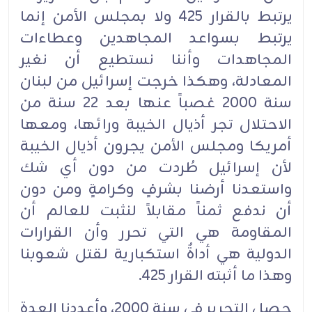
يرتبط بالقرار 425 ولا بمجلس الأمن إنما
يرتبط بسواعد المجاهدين وعطاءات
المجاهدات وأننا نستطيع أن نغير
المعادلة، وهكذا خرجت إسرائيل من لبنان
سنة 2000 غصباً عنها بعد 22 سنة من
الاحتلال تجر أذيال الخيبة ورائها، ومعها
أمريكا ومجلس الأمن يجرون أذيال الخيبة
لأن إسرائيل طُردت من دون أي شك
واستعدنا أرضنا بشرفٍ وكرامةٍ ومن دون
أن ندفع ثمناً مقابلاً لنثبت للعالم أن
المقاومة هي التي تحرر وأن القرارات
الدولية هي أداةٌ استكبارية لقتل شعوبنا
وهذا ما أثبته القرار 425.
حصل التحرير في سنة 2000، وأعددنا العدة