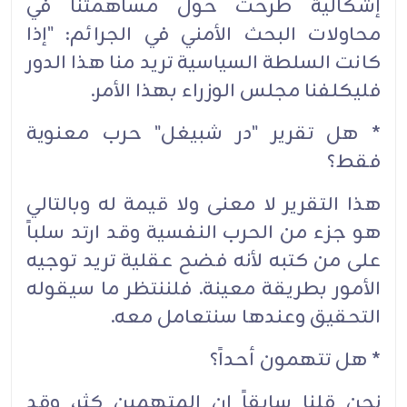
إشكالية طرحت حول مساهمتنا في
محاولات البحث الأمني في الجرائم: "إذا
كانت السلطة السياسية تريد منا هذا الدور
فليكلفنا مجلس الوزراء بهذا الأمر.
* هل تقرير "در شبيغل" حرب معنوية
فقط؟
هذا التقرير لا معنى ولا قيمة له وبالتالي
هو جزء من الحرب النفسية وقد ارتد سلباً
على من كتبه لأنه فضح عقلية تريد توجيه
الأمور بطريقة معينة. فلننتظر ما سيقوله
التحقيق وعندها سنتعامل معه.
* هل تتهمون أحداً؟
نحن قلنا سابقاً ان المتهمين كثر، وقد