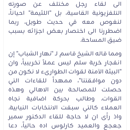
الى لقاء رجل مختلف عن صورته
التلفزيونية القاسية، بل "اللئيمة" احياناً،
لنغوص معه في حديث طويل، ربما
اضطررنا الى اختصار بعض اجزائه بسبب
ضيق المساحة.
ومما قاله الشيخ قاسم لـ "نهار الشباب" إن
انفجار خربة سلم ليس عملاً تخريبياً، وان
"البيئة الآمنة لقوات الطوارىء لا تكون من
دون موافقتنا"، ممهداً للقاءات التي
حصلت للمصالحة بين الاهالي وهذه
القوات. وطالب بحركة اضافية تجاه
العملاء كالتي سبقت الانتخابات النيابية.
واذ رأى ان لا حاجة للقاء الدكتور سمير
جعجع والعميد كارلوس اده حالياً، دعا