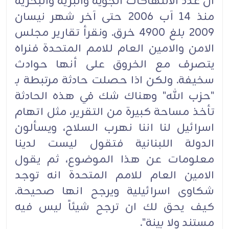
ان عدد الانتهاكات الجوية والبرية والبحرية
منذ 14 آب 2006 حتى آخر شهر نيسان
2009 بلغ 4900 خرق. ونقرأ تقارير مجلس
الامن والامين العام للامم المتحدة فنراه
يتصرف مع الخروق على أنها حوادث
سخيفة. ولكن اذا حصلت حادثة مرتبطة بـ
"حزب الله" وهناك شك في هذه الحادثة
تأخذ مساحة كبيرة من التقرير، مثل اتهام
اسرائيل لنا اننا نهرب السلاح، ويسألون
الدولة اللبنانية فتقول ليست لدينا
معلومات عن هذا الموضوع، ثم يقول
الامين العام للامم المتحدة انه توجد
شكاوى اسرائيلية ويرجح انها صحيحة.
كيف يحق لك ان ترجح شيئاً ليس فيه
مستند ولا بينة".