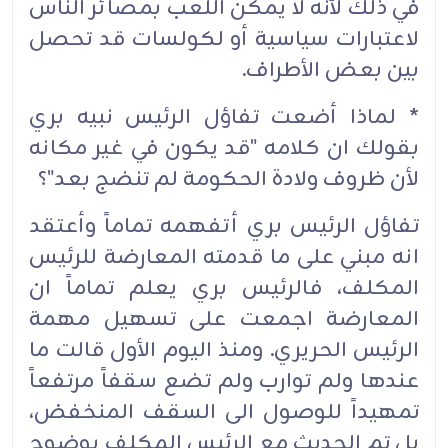
في ذلك لأنه لا يمكن اللعب بمصائر الناس
لاعتبارات سياسية أو لكولسات قد تحصل
بين بعض الأطراف.
* لماذا أضعت تفاؤل الرئيس نبيه بري
بقولك ان كلامه "قد يكون في غير مكانه
لأن ظروف ولادة الحكومة لم تنضج بعد"؟
تفاؤل الرئيس بري أتفهمه تماماً وأعتقد
انه مبني على ما قدمته المعارضة للرئيس
المكلف، فالرئيس بري يعلم تماماً ان
المعارضة اجمعت على تسهيل مهمة
الرئيس الحريري. ومنذ اليوم الأول قالت ما
عندها ولم توارب ولم تضع سقفاً مرتفعاً
تمهيداً للوصول الى السقف المنخفض،
بل تم الحديث مع الرئيس المكلف بوضوح