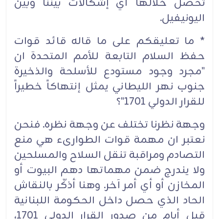
تحصل خلالها أي إشكالات بيننا وبين
اليونيفيل.
* ما تعليقكم على ما قاله قائد قوات
حفظ السلام التابعة للأمم المتحدة ان
"مجرد وجود مستودع للأسلحة والذخيرة
جنوب نهر الليطاني يمثل إنتهاكاً خطيراً
للقرار الدولي 1701"؟
وجهة نظرنا تختلف عن وجهة نظره. فنحن
نعتبر ان مهمة قوات الطوارىء هي منع
التصادم ومراقبة تنقل السلاح والمسلحين
ولا يندرج ضمن مهماتها دهم البيوت أو
المخازن أو أي أمر آخر. وهنا أذكّر بالنقاش
الحاد الذي حصل داخل الحكومة اللبنانية
قبل أيام من صدور القرار الدولي 1701،