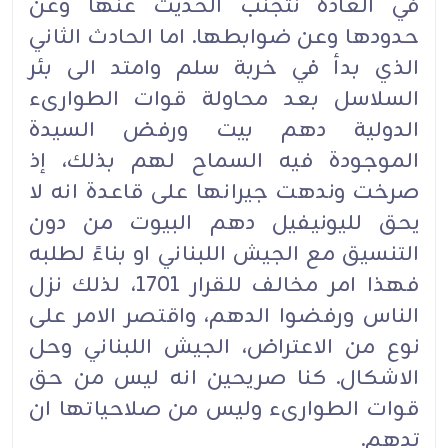
في العادة نتجنب الحديث عنها وعن
حدودها وعن ضوابطها. اما الحادث الثاني
الذي بدأ في خربة سلم وامتد الى بئر
السلاسل بعد محاولة قوات الطوارىء
الدولية دهم بيت ورفض السيدة
الموجودة فيه السماح لهم بذلك، إذ
صرخت وندهت جيرانها على قاعدة انه لا
يحق لليونيفيل دهم البيوت من دون
التنسيق مع الجيش اللبناني او بناءً لطلبه
فهذا امر مخالف للقرار 1701، لذلك نزل
الناس ورفضوا الدهم، واقتصر الامر على
نوع من الاعتراض، الجيش اللبناني وحل
الاشكال. كنا صريحين انه ليس من حق
قوات الطوارىء وليس من صلاحياتها ان
تدهم.