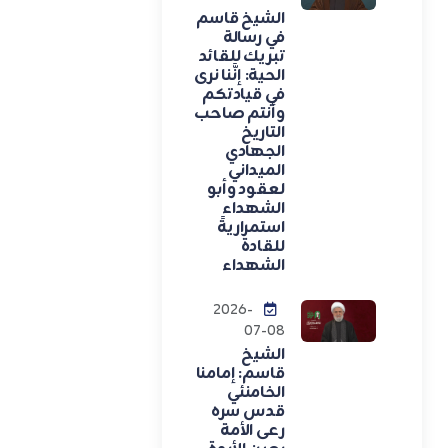
الشيخ قاسم
في رسالة
تبريك للقائد
الحية: إنَّنا نرى
في قيادتكم
وأنتم صاحب
التاريخ
الجهادي
الميداني
لعقود وأبو
الشهداء
استمراريةً
للقادة
الشهداء
2026-
07-08
الشيخ
قاسم: إمامنا
الخامنئي
قدس سره
رعى الأمة