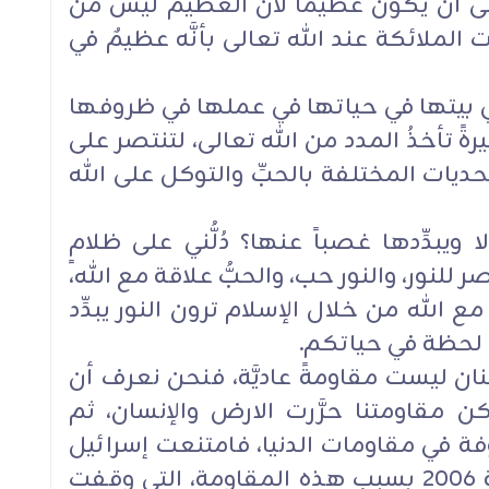
لى أن يكون عظيماً لأنَّ العظيم ليس من
َت الملائكة عند الله تعالى بأنَّه عظيمٌ في
 في بيتها في حياتها في عملها في ظروفها
رةً تأخذُ المدد من الله تعالى، لتنتصر على
ديات المختلفة بالحبِّ والتوكل على الله
ويبدِّدها غصباً عنها؟ دُلُّني على ظلامٍ
ر للنور، والنور حب، والحبُّ علاقة مع الله،
مع الله من خلال الإسلام ترون النور يبدِّد
ِّ لحظة في حياتكم.
ان ليست مقاومةً عاديَّة، فنحن نعرف أن
لكن مقاومتنا حرَّرت الارض والإنسان، ثم
وفة في مقاومات الدنيا، فامتنعت إسرائيل
عن اعتداءاتها على لبنان منذ سنة ٢٠٠٦ بسبب هذه المقاومة، التي وقفت