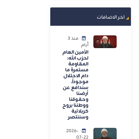
اخر الاضافات
منذ 3
أيام
الأمين العام
لحزب الله:
المقاومة
مستمرة ما
دام الاحتلال
موجوداً،
سندافع عن
أرضنا
وحقوقنا
ووطننا بروح
كربلائية
وسننتصر
2026-
07-22