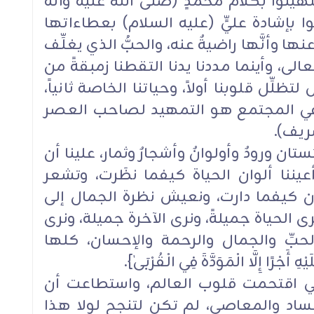
نوا بكلام محمَّدٍ (صلى الله عليه وآله
نوا بإشادة عليٍّ (عليه السلام) بعطاءاتها
ها وأنَّها راضيةٌ عنه، والحبُّ الذي يغلِّف
الى، وأينما مددنا يدنا التقطنا زمبقةً من
ظلِّل قلوبنا أولاً، وحياتنا الخاصة ثانياً،
ِّ في المجتمع هو التمهيد لصاحب العصر
ريف).
ستان ورودٌ وأولوانٌ وأشجارٌ وثمار، علينا أن
 أعيننا ألوان الحياة كيفما نظَرت، وتشعر
ان كيفما دارت، ونعيش نظرة الجمال إلى
رى الحياة جميلةً، ونرى الآخرة جميلة، ونرى
حبِّ والجمال والرحمة والإحسان، كلها
ْرًا إِلَّا الْمَوَدَّةَ فِي الْقُرْبَىٰ}.
 التي اقتحمت قلوب العالم، واستطاعت أن
ساد والمعاصي، لم تكن لتنجح لولا هذا