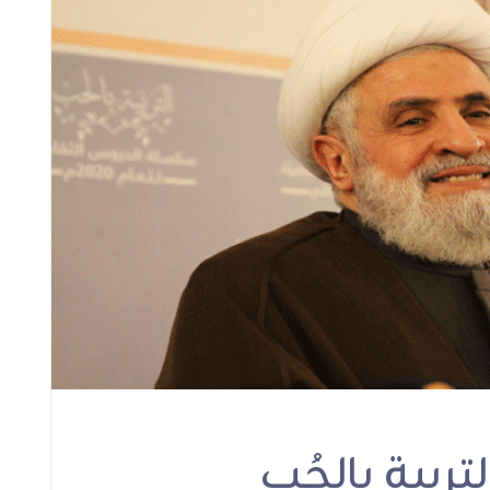
لعدل
حفل اختتام دورة التربية
الشيخ قاسم في المحا
بالحُب
الرمضانية الأولى للع
2026 : أهمية تغيير ال
الإجتماعية على قاعد
خطبة رسول الله ف
استقبال الشهر الكر
محاضرات
محاضرات
تربية بالحُب