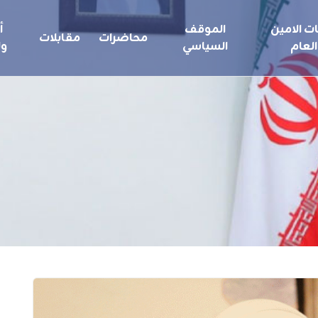
ت الامين
الموقف
أ
محاضرات
مقابلات
العام
السياسي
ول