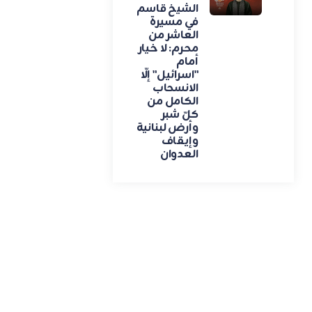
الشيخ قاسم
في مسيرة
العاشر من
محرم: لا خيار
أمام
"اسرائيل" إلّا
الانسحاب
الكامل من
كلّ شبر
وأرض لبنانية
وإيقاف
العدوان