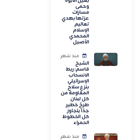
بعين الأبوة
وحمى
مسارات
عزتها بهدي
تعاليم
الإسلام
المحمدي
الأصيل
منذ شهر
الشيخ
قاسم: ربط
الانسحاب
الإسرائيلي
بنزع سلاح
المقاومة من
كل لبنان
طرحٌ خطير
جدًا يتجاوز
كل الخطوط
الحمراء
منذ شهر