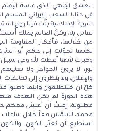
العشق الإلهي الذي عاشه الإمام ال
في حنايا الشعب الإيراني المسلم ا
الثورة الإسلامية بثَّت فينا روح ا
نقاتل به، وكلُّ العالم يملك أسلحة
من خلالها، فأفكار المقاومة ال
لكنها تحوَّلت إلى حكم أو اندثرت 
وكبرت لأنها أعطت لله وفي سبيل ا
نور، لا يرون الحواجز ولا تعنيهم 
والإعلان، ولا ينظرون إلى تحالفات 
كلِّ آن، فينطلقون وأينما ذهبوا فتحو
هذه الدورة لم يكن الهدف منها
مطلوبة، رغبتُ أن أعيش معكم حالة
محمد، لنتلمَّس معاً خلال ساعات أنن
نستطيع أن نغيِّر الكون، والكون 