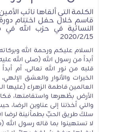
الكلمة التي ألقاها نائب الأمي
قاسم خلال حفل اختتام دورة ال
النسائية في حزب الله في 
2020/2/15
السلام عليكم ورحمة الله وبركاته، 
أبدأ من رسول الله (صلى الله عليه 
قلبه من نور الله تعالى، أم أبدأ
الخيرات والأنوار والعشق الإلهي، أ
العالمين فاطمة الزهراء (عليها السل
الأرض بطُهرها واستقامتها، فكانت 
والتي أخذتنا إلى عناوين الرضا، حي
سلكَ طريق الحبِّ بطمأنينة لرضا الله
لا تستهينوا بما قاله رسول الله (صل