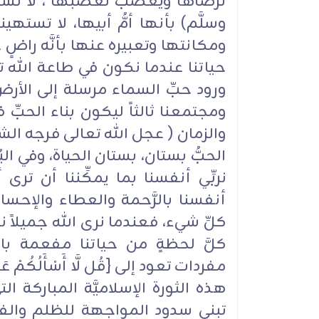
لرضاها ويغضبُ لغضبها"، لا تستهي
وسلَّم) بأنها أمُّ أبيها، لا تستهي
ومكانتها وتعبيره عنها بأنَّه راضٍ عن
حياتنا عندما نكون في طاعة الله تع
ورود حبِّ السماء مرسلة إلى الأرض لت
ومجتمعنا ثالثاً ليكون بناء الحب
والزمان ( عجل الله تعالى فرجه الش
الحبُّ بستان، بستان الحياة، وفي البُ
نربِّي أنفسنا بما يمكِّننا أن ترى
أنفسنا بالرَّحمة والعطاء والإحس
كلِّ شيء، فعندما نرى الله جميلاً ن
كلَّ لحظةٍ من حياتنا مفعمة بال
مفردات تعود إلى {قُل لَّا أَسْأَلُكُمْ عَلَيْهِ أَج
هذه الثورة الإسلاميَّة المباركة
تبني سدود المواجهة للظلم والف