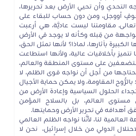
 التحدي وأن تحيي الأرض بعد تحريرها،
خوفٍ أووجل، ومن دون حساب للبقاء على
عالى. مقاومتنا ليست عاديَّة، هي أرعبت
اجهة من قِبله وكأنه لا يوجد في الأرض
لكبيرة بآثارها، لماذا؟ لأنها تمثل الحق،
 تتميز بأخلاقيات عالية، ولأنها استطاعت
مستضعفين على مستوى المنطقة والعالم،
نحتاجها من أجل أن نواجه قوى الظلم، لا
الرُّوح المقاومة، ولا يمكن حماية الأجيال
تجداء الحلول السياسية وإعادة الأرض من
مستوى العالم، بل بالسلاح المؤمن
قق أهدافه في تحرير الأرض وحمايتها.
عالمية لنا، لأنَّنا نواجه الظلم العالمي
الاحتلال الدولي من خلال إسرائيل، نحن لا