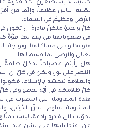
جنبينا، لا يستصغرن أحدٌ قدرته ع
نصَّبه الناس عظيماً، وإنَّما من أقرّ
الأرض وعظيمٌ في السماء.
كلُّ واحدةٍ منكنَّ قادرة أن تكون
في صعوباتها في بلاءاتها قوَّةً كبي
هواها وعلى مشاكلها، وتواجهُ التح
تعالى والرضى بما قسم لها.
هل رأيتم مصباحاً يدخلُ ظلمةً إلا 
انتصر على نور، ولكن في كلِّ آن النص
والعلاقةُ تتجسَّد بالإسلام، فكونوا 
كلَّ ظلامكم في أيَّة لحظةٍ وفي كل
هذه المقاومة التي انتصرت في لبن
المقاومة تقاوِم لتحرِّر الأرض، و
تحوَّلت الى قدرةٍ رادعة، ليست مأل