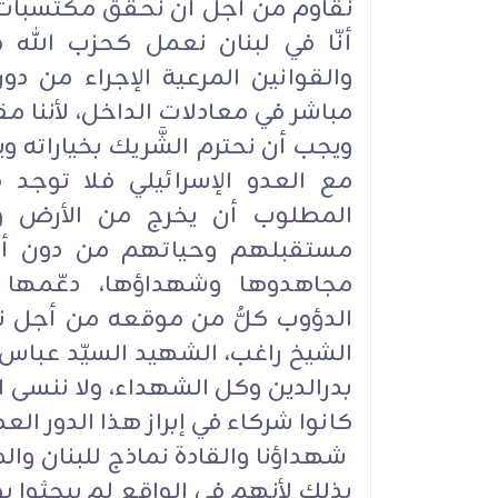
نقاوم من أجل أن نحقق مكتسبات س
أنّا في لبنان نعمل كحزب الله 
والقوانين المرعية الإجراء من دو
مباشر في معادلات الداخل، لأننا مق
ويجب أن نحترم الشَّريك بخياراته 
مع العدو الإسرائيلي فلا توجد
المطلوب أن يخرج من الأرض وأ
مستقبلهم وحياتهم من دون أيِّ ت
مجاهدوها وشهداؤها، دعّمها
الدؤوب كلُّ من موقعه من أجل نص
الشيخ راغب، الشهيد السيّد عباس
بدرالدين وكل الشهداء، ولا ننسى 
كانوا شركاء في إبراز هذا الدور الع
شهداؤنا والقادة نماذج للبنان و
بذلك لأنهم في الواقع لم يبحثوا ي