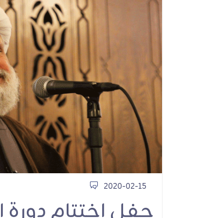
كربلاء ثورة إقامة ا
محاضرات
2020-02-15
حفل اختتام دورة ال