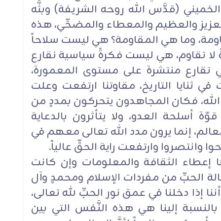
خميني (قدَّس الله روحه الشريفة) وبثَّه
لعزيز والعظيم والمعطاء والمضحِّي، هذه
لمقاومة، وما هي المقاومة؟ هي ليست سلاحاً
ً لا تقاوم، هي ليست فكرةً سياسية نقارع
تي تقارع منتشرة على مستوى المعمورة،
في ثنايا التاريخ، مقاوتنا ارتفعت وعلت
لله، فكان المجاهدون يتحركون بمددٍ من
قوّة أسلحة العدو، ولا يتأثرون بالدعاية
العالم، إنما يرون مدد الله تعالى معهم في
ا وانتصروا وارتفعت راية الحقِّ عالياً.
 إعطاء الثقافة والمعلومات وإن كانت
 الحبِّ من مفردات الإسلام ومحمدٍ وآل
ا إذا دخلنا في عمق نور الحبِّ لله تعالى،
بالنسبة إلينا هي هذه النَّفس التي بين