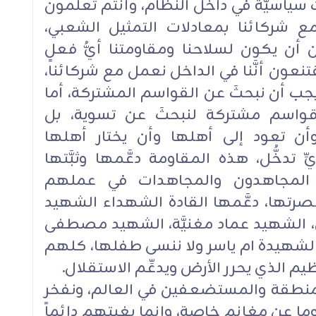
ياسيَّة في داخل النظام، وأنتم تعلمون
مع شركائنا بمعادلات التمثيل الشعبي،
ن أن يكون لسلاحنا ومقاومتنا أيُّ فعلٍ
تنعون أنَّنا في الداخل نعمل مع شركائنا،
ويجب أن نبحثَ عن القواسم المشتركة، أما
 قواسم مشتركة لنبحثَ عن تسوية، بل
ن تعود إلى أهلها وأن يختار أهلها
دخُّل، هذه المقاومة دعَّمها وثبَّتها
 المجاهدون والمجاهدات في عملهم
رتها، دعَّمها القادة الشهداء الشهيد
، الشهيد عماد مغنيَّة، الشهيد مصطفى
الشهيدة ام ياسر ولا ننسى طفلها، كلهم
ظيم الذي يحرر الأرض ويدعِّم الاستقلال.
المنطقة والمستضعفين في العالم، ونفخر
وما عن مغانم خاصة، وإنما بغيتهم دائماً