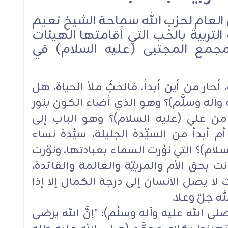
ن العام لحزب الله سماحة الشيخ نعيم
تربية بالحُب التي أقامتها الهيئات
مجمع المجتبى (عليه السلام) في
أحار من أين أبدأ، فالحبُّ ملأ الحياة، هل
وآله وسلَّم)؟ وهو الذي أضاء الكون بنور
 من علي (عليه السلام)؟ وهو الباب إلى
م أبدأ من السيِّدة الجليلة، سيِّدة نساء
ام)؟ التي نوَّرت السماء بعبادتها، ونوَّرت
بحق الأم والمربيَّة والعالمة والقائدة،
ث لا يصل الأنسان إلى درجة الكمال إلا إذا
 جلَّ وعلا.
ى الله عليه وآله وسلَّم): "إنَّ الله يرضى