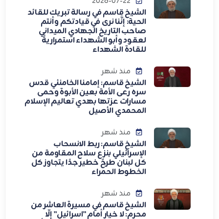
2026-07-22
الشيخ قاسم في رسالة تبريك للقائد
الحية: إنَّنا نرى في قيادتكم وأنتم
صاحب التاريخ الجهادي الميداني
لعقود وأبو الشهداء استمراريةً
للقادة الشهداء
منذ شهر
الشيخ قاسم: إمامنا الخامنئي قدس
سره رعى الأمة بعين الأبوة وحمى
مسارات عزتها بهدي تعاليم الإسلام
المحمدي الأصيل
منذ شهر
الشيخ قاسم: ربط الانسحاب
الإسرائيلي بنزع سلاح المقاومة من
كل لبنان طرحٌ خطير جدًا يتجاوز كل
الخطوط الحمراء
منذ شهر
الشيخ قاسم في مسيرة العاشر من
محرم: لا خيار أمام "اسرائيل" إلّا