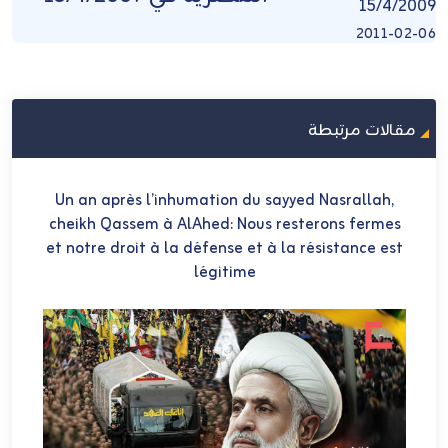
2011-02-06
مقالات مرتبطة
Loyal to the Pledge: Sheikh Naim Qassem on
Un an ap
Martyrdom, Resistance and the Road Ahead
cheikh Qa
et notre d