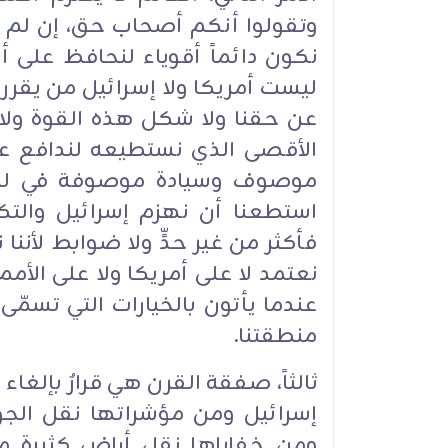
وتقولوا أنكم أصحاب حق، إن لم 
نكون دائماً أقوياء لنحافظ على أرض
ليست أمريكا ولا إسرائيل من يقرر
عن حقنا ولا شكل هذه القوة ولا أ
الأقصى الذي نستطيعه لندافع عن
موصوف وسيادة موصوفة في لبنان 
استطعنا أن نهزم إسرائيل والتكف
فأكثر من غير حدٍّ ولا ضوابط لأننا ن
نعتمد لا على أمريكا ولا على الأم
عندما يأتون بالخيارات التي تسمّى
منطقتنا.
ثالثاً، صفقة القرن هي قرارٌ بإل
إسرائيل ومن مؤشراتها نقل الجول
ومن خفاياها نقل أراضٍ كثيرة من