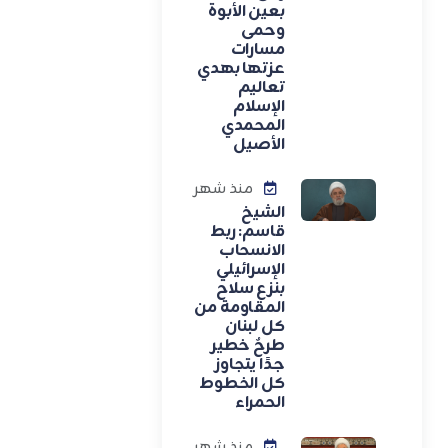
بعين الأبوة
وحمى
مسارات
عزتها بهدي
تعاليم
الإسلام
المحمدي
الأصيل
منذ شهر
الشيخ
قاسم: ربط
الانسحاب
الإسرائيلي
بنزع سلاح
المقاومة من
كل لبنان
طرحٌ خطير
جدًا يتجاوز
كل الخطوط
الحمراء
منذ شهر