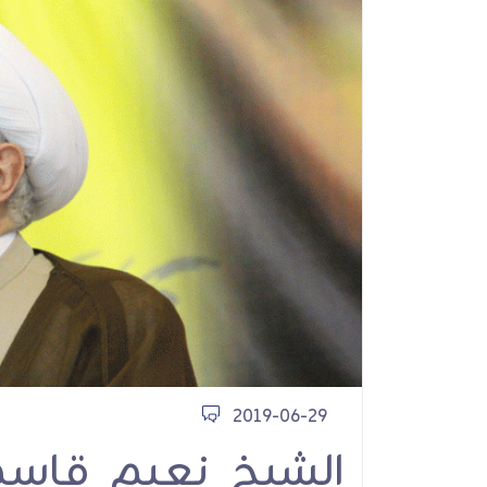
الشيخ قاسم: إيران أي
العزة والشرف
أنشطة ولقاءات
2019-06-29
الشيخ نعيم قاسم