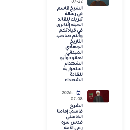
07-22
الشيخ قاسم
في رسالة
تبريك للقائد
الحية: إنَّنا نرى
في قيادتكم
وأنتم صاحب
التاريخ
الجهادي
الميداني
لعقود وأبو
الشهداء
استمراريةً
للقادة
الشهداء
2026-
07-08
الشيخ
قاسم: إمامنا
الخامنئي
قدس سره
رعى الأمة