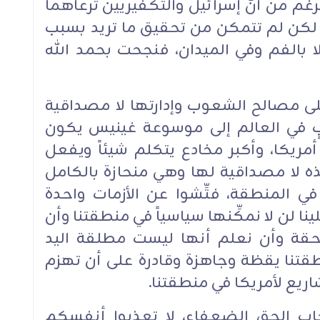
غم من أنَّ إسرائيل والتكفيريين ترعاهما
 لكن لم تتمكن من تحقيق ما تريد بسبب
ت لا بالفم وفي الميدان، فنجحت بحمد الله
على مصالح الشعوب وإدارتها لا مصداقية
اذبٍ في العالم إلى موسوعة غينيس يكون
مريكا، وأكبر مخادع يتكلم شيئاً ويفعل
ذه لا مصداقية لها وهي منحازة بالكامل
ي المنطقة، فتِّشوا عن الأزمات واحدة
ينا لن لا نمكِّنها سياسياً في منطقتنا وأن
احقة وأن نعلم أنها ليست مطلقة اليد
طقتنا يقظة وجاهزة وقادرة على أن تهزم
ريع لأمريكا في منطقتنا.
أصحاب الحق الضعفاء، لا تعذبوا أنفسكم