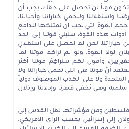
تكون قوياً لن تحصل على حقك، يجب أن
نا واستقلالنا ولنحمي خياراتنا وأجيالنا،
 حجم القوة التي يجب ان نمتلكها لندافع
دوات هذه القوة، سنبني قوتنا إلى الحد
 خياراتنا. نحن لم نحصل على استقلالٍ
لولا القوة، ولو لم نراكم قوتنا لما
يريين، وأقول لكم سنراكِمُ قوتنا أكثر
عتقد أنَّ قوتنا هي التي تحمي خياراتنا ولا
م المتحدة ولا على الكذب الموصوف دولياً
 سلمية وهي تُخفي قهرنا وإذلالنا وإذلال
غاء فلسطين ومن مؤشراتها نقل القدس إلى
ان إلى إسرائيل بحسب الرأي الأمريكي،
 الضفة الغربية إلى الكيان الإسرائيل،