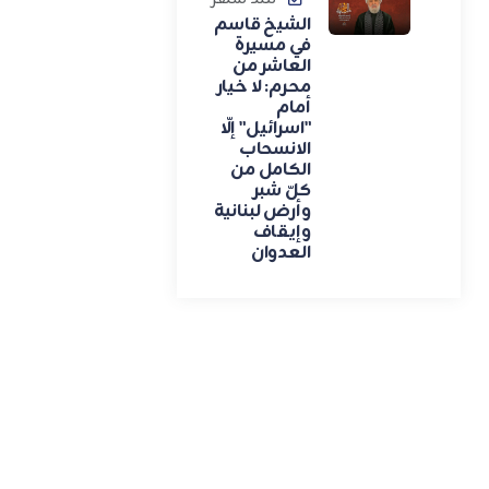
الشيخ قاسم
في مسيرة
العاشر من
محرم: لا خيار
أمام
"اسرائيل" إلّا
الانسحاب
الكامل من
كلّ شبر
وأرض لبنانية
وإيقاف
العدوان