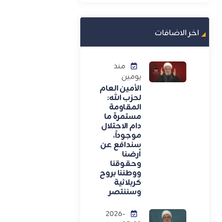
اخر الاضافات
منذ
يومين
الأمين العام
لحزب الله:
المقاومة
مستمرة ما
دام الاحتلال
موجوداً،
سندافع عن
أرضنا
وحقوقنا
ووطننا بروح
كربلائية
وسننتصر
2026-