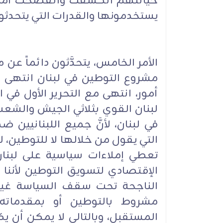
خيانتهم انكشفت وانفضحت أمام 
يستخدمونها والقدرات التي يتحدثو
الأمر الخامس، يتحدَّثون دائماً عن
مشروع التوطين في لبنان انتهى م
أمور، انتهى مع التحرير الأول في ا
لبنان القوي بثلاثي الجيش والشع
في لبنان، لأنَّ جميع اللبنانيين ض
التي يقول من خلالها لا للتوطين، ل
تعطي إملاءات سياسية على لبنا
الإقتصادي لتسويق التوطين لأننا 
الناجحة تحت سقف السياسة غير ا
مشروط بالتوطين أو بمقدماته،
المستقبل، وبالتالي لا يمكن أن ي