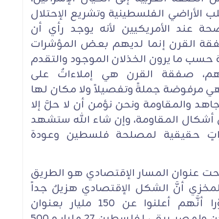
لأراضي الفلسطينية وتشريع الإحتلال
حة عند الأمريكيين لأنه يوجد رأي أن
فقة القرن إنما لديهم بعض المؤشرات
 حسب ما يرون الخذلان الموجود والتقدم
يهم، صفقة القرن هي إملاءاتٌ على
 مرفوضة جملةً وتفصيلاً ولا مكان لها
د والمقاومة ونحن نؤمن أن لا حلَّ إلا
 أشكال المقاومة، وإن شاء الله ستشهد
اراتٍ حقيقية لمصلحة فلسطين وعودة
ن تحت عنوان المسار الإقتصادي هو الطريق
مخزي أنَّ الشكل الإقتصادي هزيلٌ جداً
فضلاً عن أفكاره ونتائجهِ، تصوَّرا أنَّهم أعلنوا عن ١٥٠ مليار بعنوان
فلسطين، ولكن منها للبنان وللأردن ولمصر، يبقى لفلسطين ٢٧ مليار و ٥٠٠