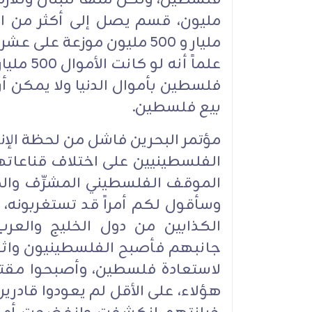
مليون، قسم يصل إلى أكثر من
مليار و ٥٠٠ مليون موزعة ع
فلسطين بأموال الدنيا ولا يمكن 
بيع فلسطين.
مؤتمر البحرين فاشل من لحظة الإنع
الفلسطينيين على اختلاف قناعات
الموقف الفلسطيني المشرِّف والموح
وسأقول لكم أمراً قد تستغربونه، 
الكذابين من دول الخليج والعرب
جانبهم فأصبح الفلسطينيون واثقي
لاستعادة فلسطين، وأصبحوا مقتنعي
هؤلاء، على الأقل لم يعودوا قادرين