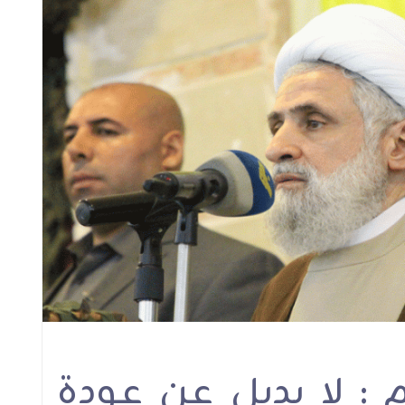
قونة
الشيخ قاسم في ذكرى
الشيخ قاسم في رسال
رحيل الإمام الخميني(قده):
تبريك للقائد الحية: إنَّنا
لا نقبل بأي ربط بين وجود
في قيادتكم وأنتم ص
المقاومة وبين وقف
التاريخ الجهادي الميد
العدوان وانسحاب إسرائيل
لعقود وأبو الشهدا
استمراريةً للقادة الشه
أنشطة ولقاءات
أنشطة ولقاءات
 : لا بديل عن عودة