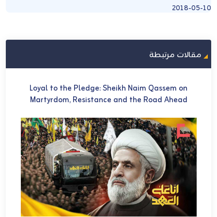
2018-05-10
مقالات مرتبطة
U
Loyal to the Pledge: Sheikh Naim Qassem on
في 
Martyrdom, Resistance and the Road Ahead
ch
et