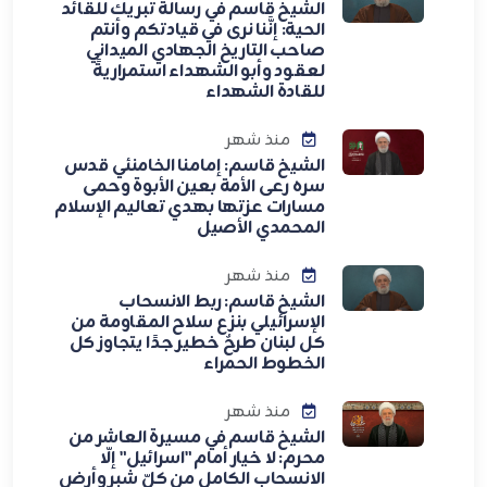
الشيخ قاسم في رسالة تبريك للقائد
الحية: إنَّنا نرى في قيادتكم وأنتم
صاحب التاريخ الجهادي الميداني
لعقود وأبو الشهداء استمراريةً
للقادة الشهداء
منذ شهر
الشيخ قاسم: إمامنا الخامنئي قدس
سره رعى الأمة بعين الأبوة وحمى
مسارات عزتها بهدي تعاليم الإسلام
المحمدي الأصيل
منذ شهر
الشيخ قاسم: ربط الانسحاب
الإسرائيلي بنزع سلاح المقاومة من
كل لبنان طرحٌ خطير جدًا يتجاوز كل
الخطوط الحمراء
منذ شهر
الشيخ قاسم في مسيرة العاشر من
محرم: لا خيار أمام "اسرائيل" إلّا
الانسحاب الكامل من كلّ شبر وأرض