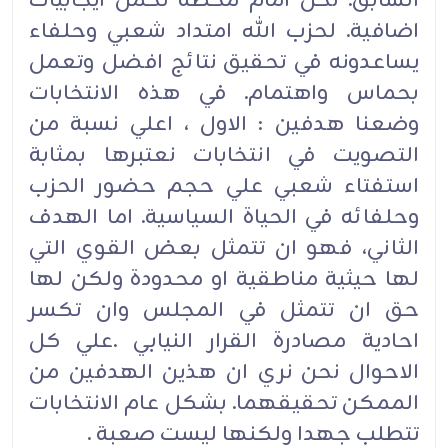
السابق. نحن امام محطة تحمل ايجابيات
اضافية. لحزب الله امتداد شعبي وحلفاء
يساعدونه في تحقيق نتائج افضل وتعمل
بحماس واهتمام. في هذه الانتخابات
وضعنا هدفين : الاول ، اعلي نسبة من
التصويت في انتخابات نعتبرها بمثابة
استفتاء شعبي علي حجم حضور الحزب
وحلفائه في الحياة السياسية. اما الهدف
الثاني، فهو ان تتمثل بعض القوي التي
لها حيثية مناطقية او محدودة ولكن لها
حق ان تتمثل في المجلس وان تكسر
احادية مصادرة القرار النيابي .علي كل
الاحوال نحن نري ان هذين الهدفين من
الممكن تحقيقهما. بشكل عام الانتخابات
تتطلب جهدا ولكنها ليست صعبة .