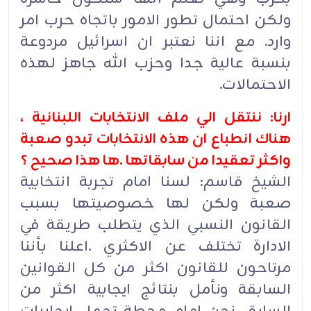
ولكن احتمال تطور الامور باتجاه حرب امر
وارد. مع اننا نعتبر ان اسرائيل مردوعة
بنسبة عالية جدا وحزب الله جاهز لهذه
الاحتمالات.
ارنا: ننتقل الي ملف الانتخابات اللبنانية ،
هناك انطباع ان هذه الانتخابات تبدو صعبة
واكثر تعقيدا من سابقاتها .ها هذا صحيح ؟
الشيخ قاسم: لسنا امام تجربة انتخابية
صعبة ولكن لها خصوصيتها بسبب
القانون النسبي الذي يتطلب طريقة في
الادارة تختلف عن الاكثري .اعلنا بأننا
مرتاحون للقانون اكثر من كل القوانين
السابقة ونأمل بنتائج ايجابية اكثر من