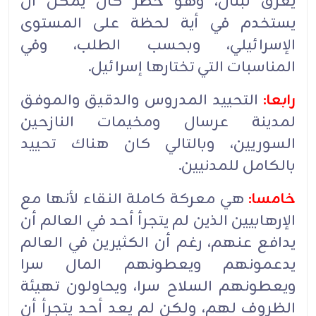
يغرق لبنان، وهو خطر كان يمكن ان
يستخدم في أية لحظة على المستوى
الإسرائيلي، وبحسب الطلب، وفي
المناسبات التي تختارها إسرائيل.
رابعا:
التحييد المدروس والدقيق والموفق
لمدينة عرسال ومخيمات النازحين
السوريين، وبالتالي كان هناك تحييد
بالكامل للمدنيين.
خامسا:
هي معركة كاملة النقاء لأنها مع
الإرهابيين الذين لم يتجرأ أحد في العالم أن
يدافع عنهم، رغم أن الكثيرين في العالم
يدعمونهم ويعطونهم المال سرا
ويعطونهم السلاح سرا، ويحاولون تهيئة
الظروف لهم، ولكن لم يعد أحد يتجرأ أن