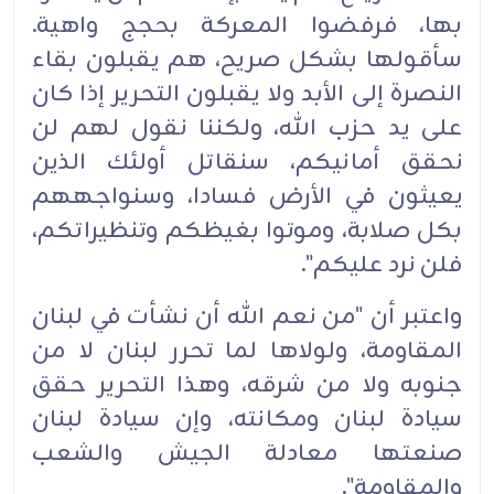
بها، فرفضوا المعركة بحجج واهية.
سأقولها بشكل صريح، هم يقبلون بقاء
النصرة إلى الأبد ولا يقبلون التحرير إذا كان
على يد حزب الله، ولكننا نقول لهم لن
نحقق أمانيكم، سنقاتل أولئك الذين
يعيثون في الأرض فسادا، وسنواجههم
بكل صلابة، وموتوا بغيظكم وتنظيراتكم،
فلن نرد عليكم".
واعتبر أن "من نعم الله أن نشأت في لبنان
المقاومة، ولولاها لما تحرر لبنان لا من
جنوبه ولا من شرقه، وهذا التحرير حقق
سيادة لبنان ومكانته، وإن سيادة لبنان
صنعتها معادلة الجيش والشعب
والمقاومة".