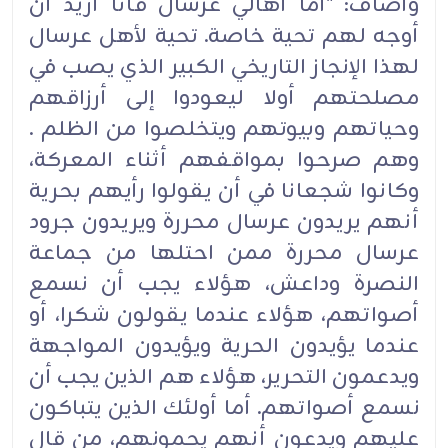
وأضاف: "أما أهالي عرسال فأنا أريد أن
أوجه لهم تحية خاصة. تحية لأهل عرسال
لهذا الإنجاز التاريخي الكبير الذي يصب في
مصلحتهم أولا ليعودوا إلى أرزاقهم
وحياتهم وبيوتهم ويتخلصوا من الظلم .
وهم صرحوا بمواقفهم أثناء المعركة،
وكانوا شجعانا في أن يقولوا رأيهم بحرية
أنهم يريدون عرسال محررة ويريدون جرود
عرسال محررة ممن احتلها من جماعة
النصرة وداعش، هؤلاء يجب أن نسمع
أصواتهم، هؤلاء عندما يقولون شكرا، أو
عندما يؤيدون الحرية ويؤيدون المواجهة
ويدعمون التحرير، هؤلاء هم الذين يجب أن
نسمع أصواتهم. أما أولئك الذين يتباكون
عليهم ويدعون أنهم يحمونهم، من قال