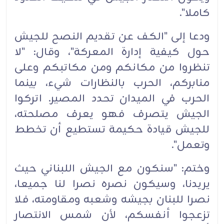
كاملا".
ودعا إلى "الكف عن تقديم النصح للجيش
حول كيفية إدارة المعركة"، وقال: "لا
تنظروا من مكانكم ومن مكاتبكم وعلى
منابركم، الحرب بالنظارات شيء، بينما
الحرب في الميدان تحدد المصير. اتركوا
الجيش يتصرف فهو يعرف مصلحته،
للجيش قيادة حكيمة تستطيع أن تخطط
وتعمل".
وختم: "سنكون مع الجيش اللبناني حيث
يريدنا، وسيكون نصره نصرا لنا جميعا،
نصرا للبنان بجيشه وشعبه ومقاومته، فلا
تزعجوا أنفسكم، لأن شمس الانتصار