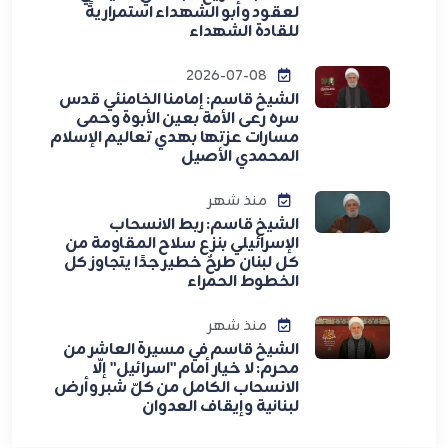
لعقود وأبو الشهداء استمراريةً
للقادة الشهداء
2026-07-08
الشيخ قاسم: إمامنا الخامنئي قدس
سره رعى الأمة بعين الأبوة وحمى
مسارات عزتها بهدي تعاليم الإسلام
المحمدي الأصيل
منذ شهر
الشيخ قاسم: ربط الانسحاب
الإسرائيلي بنزع سلاح المقاومة من
كل لبنان طرحٌ خطير جدًا يتجاوز كل
الخطوط الحمراء
منذ شهر
الشيخ قاسم في مسيرة العاشر من
محرم: لا خيار أمام "اسرائيل" إلّا
الانسحاب الكامل من كلّ شبر وأرض
لبنانية وإيقاف العدوان