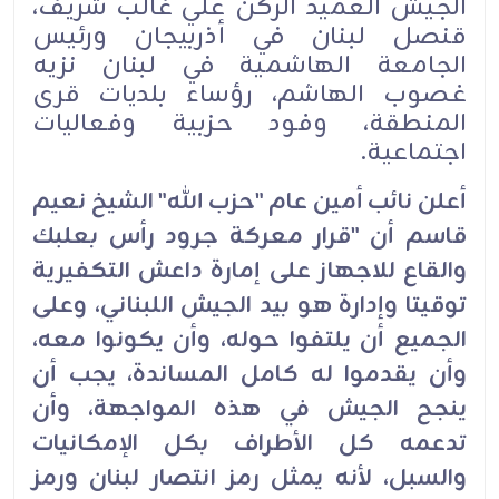
الجيش العميد الركن علي غالب شريف،
قنصل لبنان في أذربيجان ورئيس
الجامعة الهاشمية في لبنان نزيه
غصوب الهاشم، رؤساء بلديات قرى
المنطقة، وفود حزبية وفعاليات
اجتماعية.
أعلن نائب أمين عام "حزب الله" الشيخ نعيم
قاسم أن "قرار معركة جرود رأس بعلبك
والقاع للاجهاز على إمارة داعش التكفيرية
توقيتا وإدارة هو بيد الجيش اللبناني، وعلى
الجميع أن يلتفوا حوله، وأن يكونوا معه،
وأن يقدموا له كامل المساندة، يجب أن
ينجح الجيش في هذه المواجهة، وأن
تدعمه كل الأطراف بكل الإمكانيات
والسبل، لأنه يمثل رمز انتصار لبنان ورمز