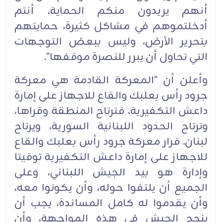
أنهم يريدون منكم الحماية، أنتم
أدخلتموهم في مشاكل كثيرة، حمايتهم
بتحرير الأرض، وليس ببعض التوجهات
التي تحاول أن يبرر للنصرة موقفها".
وأعلن أن "المعركة القادمة هي معركة
جرود رأس بعلبك والقاع للاجهاز على إمارة
داعش التكفيرية، فترتاح المنطقة وقراها،
وترتاح الحدود اللبنانية السورية، ويرتاح
لبنان. قرار معركة جرود رأس بعلبك والقاع
للاجهاز على إمارة داعش التكفيرية توقيتا
وإدارة هو بيد الجيش اللبناني، وعلى
الجميع أن يلتفوا حوله، وأن يكونوا معه،
وأن يقدموا له كامل المساندة، يجب أن
ينجح الجيش في هذه المواجهة، وأن