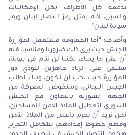
تدعمه كل الأطراف بكل الإمكانيات
والسبل، لأنه يمثل رمز انتصار لبنان ورمز
سيادة لبنان"
وأضاف: "أما المقاومة فستعمل لمؤازرة
الجيش حيث يرى ذلك ضروريا ومناسبا، فله
أن يقرر ما يشاء، لكننا لن ننام في بيوتنا،
سنبقى على الزناد جاهزين لنؤدي دور
المؤازرة حيث يجب أن نكون، وبناء لطلب
الجيش اللبناني، وسنخوض المعركة من
الجهة السورية بالتعاون مع الجيش
السوري لتعطيل الملاذ الآمن للمسلحين،
نحن نريد أن نحرم داعش من الملاذ الآمن
وقطع خطوط إمدادهم، ليتكامل التحرير
ويكون انتصار الجيش في تنظيف الحدود