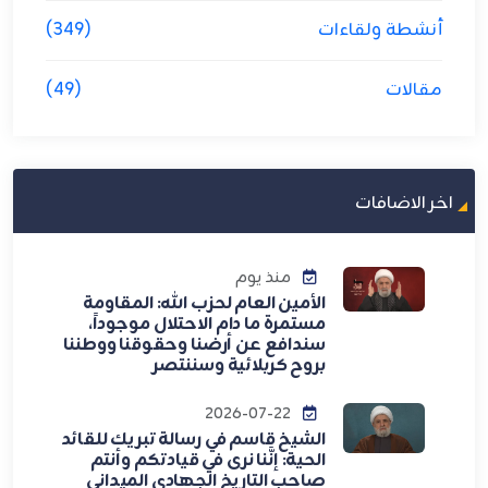
أنشطة ولقاءات
(349)
مقالات
(49)
اخر الاضافات
منذ يوم
الأمين العام لحزب الله: المقاومة
مستمرة ما دام الاحتلال موجوداً،
سندافع عن أرضنا وحقوقنا ووطننا
بروح كربلائية وسننتصر
2026-07-22
الشيخ قاسم في رسالة تبريك للقائد
الحية: إنَّنا نرى في قيادتكم وأنتم
صاحب التاريخ الجهادي الميداني