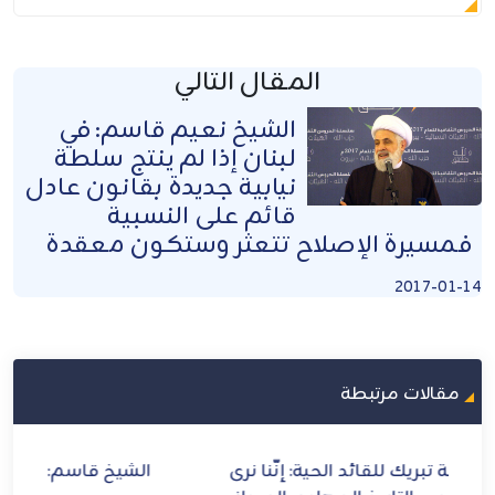
المقال التالي
الشيخ نعيم قاسم: في
لبنان إذا لم ينتج سلطة
نيابية جديدة بقانون عادل
قائم على النسبية
فمسيرة الإصلاح تتعثر وستكون معقدة
2017-01-14
مقالات مرتبطة
رى
الشيخ قاسم: إيران أيقونة العزة والشرف
الش