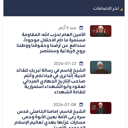
اخر الاضافات
منذ 3 أيام
الأمين العام لحزب الله: المقاومة
مستمرة ما دام الاحتلال موجوداً،
سندافع عن أرضنا وحقوقنا ووطننا
بروح كربلائية وسننتصر
2026-07-22
الشيخ قاسم في رسالة تبريك للقائد
الحية: إنَّنا نرى في قيادتكم وأنتم
صاحب التاريخ الجهادي الميداني
لعقود وأبو الشهداء استمراريةً
للقادة الشهداء
2026-07-08
الشيخ قاسم: إمامنا الخامنئي قدس
سره رعى الأمة بعين الأبوة وحمى
مسارات عزتها بهدي تعاليم الإسلام
المحمدي الأصيل