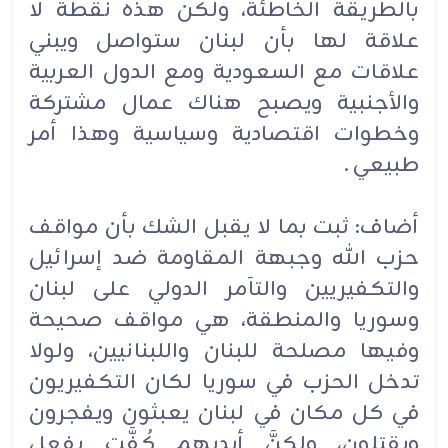
بالطريقة الخاطئة، ولكن هذه نقطة لا
علاقة لها بأن لبنان ستواصل ويبني
علاقات مع السعودية ومع الدول العربية
والأجنبية ويصبح هناك عمال مشتركة
وخطوات اقتصادية وسياسية وهذا أمر
طبيعي .
أضاف: ثبت بما لا يقبل الشك بأن مواقف
حزب الله وجبهة المقاومة ضد إسرائيل
والتكفيريين والتآمر الدولي على لبنان
وسوريا والمنطقة، هي مواقف صحيحة
وفيها مصلحة للبنان واللبنانيين، ولولا
تدخل الحزب في سوريا لكان التكفيريون
في كل مكان في لبنان يعبثون ويفجرون
ويقتلون، ولكنَّ أيديهم كُفَّت بفعل