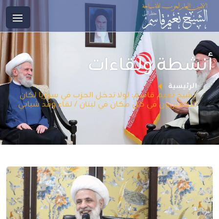
أنشطة ولقاءات
الرئيسية
الشيخ نعيم قاسم: لولا تدخل الحزب في سوريا لكان
التكفيريون في كل مكان في لبنان / لقاء وفد شبابي