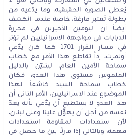
والمصابين في المعارك، وبالتالي هو لا
يُعطي الصورة الحقيقية، وما يدَّعيه من
بطولة تُعتبر فارغة، خاصة عندما انكشف
أيضاً أن اليومين الأخيرين في مجزرة
الدبابات في مواجهة الاسرائيليين لم تؤثر
في مسار القرار 1701 كما كان يدَّعي
أولمرت، إذاًَ تقاطع هذا الأمر مع خطاب
سماحة الأمين العام، ليتبيّن بالدليل
الملموس مستوى هذا العدو، فكان
خطاب سماحة السيد كاشفاً لهذا
الموضوع عند الاسرائيليين، الأمر الثاني أن
هذا العدو لا يستطيع أن يدَّعي بأنه يعدّ
نفسه من أجل أن يهوِّل علينا وعلى لبنان،
لأن استعدادات المقاومة استعدادات
مهمة، وبالتالي إذا قارنّا بين ما حصل في