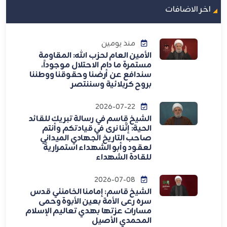
اخر الاضافات
منذ يومين
الأمين العام لحزب الله: المقاومة
مستمرة ما دام الاحتلال موجوداً،
سندافع عن أرضنا وحقوقنا ووطننا
بروح كربلائية وسننتصر
2026-07-22
الشيخ قاسم في رسالة تبريك للقائد
الحية: إنَّنا نرى في قيادتكم وأنتم
صاحب التاريخ الجهادي الميداني
لعقود وأبو الشهداء استمراريةً
للقادة الشهداء
2026-07-08
الشيخ قاسم: إمامنا الخامنئي قدس
سره رعى الأمة بعين الأبوة وحمى
مسارات عزتها بهدي تعاليم الإسلام
المحمدي الأصيل