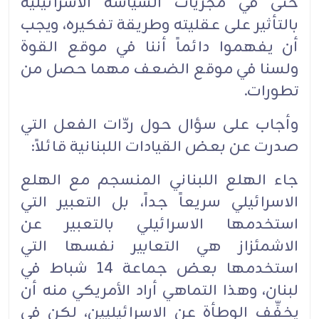
حتى في مجريات السياسة الاسرائيلية
بالتأثير على عقليته وطريقة تفكيره، ويجب
أن يفهموا دائماً أننا في موقع القوة
ولسنا في موقع الضعف مهما حصل من
تطورات.
وأجاب على سؤال حول ردّات الفعل التي
صدرت عن بعض القيادات اللبنانية قائلاً:
جاء الهلع اللبناني المنسجم مع الهلع
الاسرائيلي سريعاً جداً، بل التعبير التي
استخدمها الاسرائيلي بالتعبير عن
الاشمئزاز هي التعابير نفسها التي
استخدمها بعض جماعة 14 شباط في
لبنان، وهذا التماهي أراد الأمريكي منه أن
يخفِّف الوطأة عن الاسرائيليين، لكن في