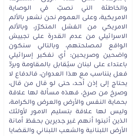
والخاطئة التي تصبّ في الوصاية
الامريكية، وعلى العموم نحن نشعر بالألم
الامريكي من الفشل المتكرّر، وبالألم
الاسرائيلي من عدم القدرة على تجييش
الواقع لمصلحتهم، وبالتالي سنكون
واضحين وصريحين: أي تفكير إسرائيلي
باعتداء على لبنان سيُقابل بالمقاومة وبردّ
فعل يتناسب مع هذا العدوان، فالدفاع لا
يحتاج إلى إذن أحد، حتى لو قال من قال،
وصرخ من صرخ، فهذه مسألة لها علاقة
بحماية النفس والأرض والعرض والكرامة،
وليس لها علاقة بتسليم الامور لأولئك
الذين أثبتوا أنهم غير جديرين بحفظ أمانة
الأرض اللبنانية والشعب اللبناني والقضايا