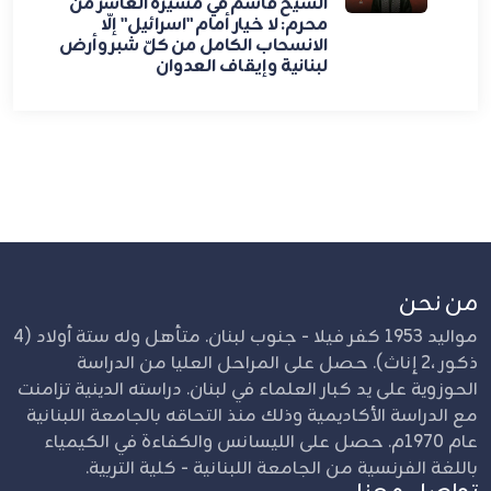
الشيخ قاسم في مسيرة العاشر من
محرم: لا خيار أمام "اسرائيل" إلّا
الانسحاب الكامل من كلّ شبر وأرض
لبنانية وإيقاف العدوان
من نحن
مواليد 1953 كفر فيلا - جنوب لبنان. متأهل وله ستة أولاد (4
ذكور ،2 إناث). حصل على المراحل العليا من الدراسة
الحوزوية على يد كبار العلماء في لبنان. دراسته الدينية تزامنت
مع الدراسة الأكاديمية وذلك منذ التحاقه بالجامعة اللبنانية
عام 1970م. حصل على الليسانس والكفاءة في الكيمياء
باللغة الفرنسية من الجامعة اللبنانية - كلية التربية.