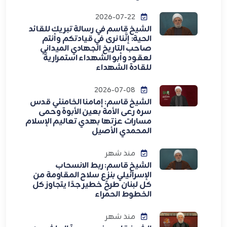
2026-07-22
الشيخ قاسم في رسالة تبريك للقائد
الحية: إنَّنا نرى في قيادتكم وأنتم
صاحب التاريخ الجهادي الميداني
لعقود وأبو الشهداء استمراريةً
للقادة الشهداء
2026-07-08
الشيخ قاسم: إمامنا الخامنئي قدس
سره رعى الأمة بعين الأبوة وحمى
مسارات عزتها بهدي تعاليم الإسلام
المحمدي الأصيل
منذ شهر
الشيخ قاسم: ربط الانسحاب
الإسرائيلي بنزع سلاح المقاومة من
كل لبنان طرحٌ خطير جدًا يتجاوز كل
الخطوط الحمراء
منذ شهر