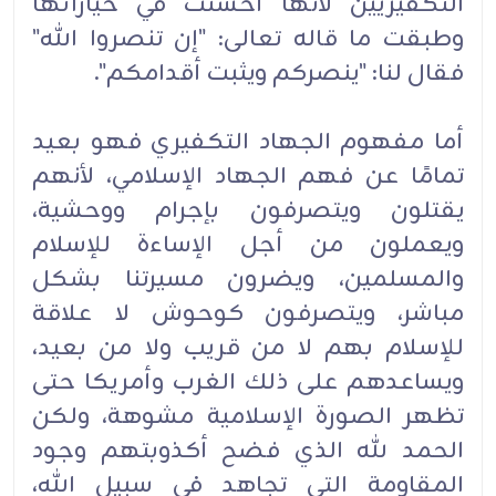
التكفيريين لأنها أحسنت في خياراتها
وطبقت ما قاله تعالى: "إن تنصروا الله"
فقال لنا: "ينصركم ويثبت أقدامكم".
أما مفهوم الجهاد التكفيري فهو بعيد
تمامًا عن فهم الجهاد الإسلامي، لأنهم
يقتلون ويتصرفون بإجرام ووحشية،
ويعملون من أجل الإساءة للإسلام
والمسلمين، ويضرون مسيرتنا بشكل
مباشر، ويتصرفون كوحوش لا علاقة
للإسلام بهم لا من قريب ولا من بعيد،
ويساعدهم على ذلك الغرب وأمريكا حتى
تظهر الصورة الإسلامية مشوهة، ولكن
الحمد لله الذي فضح أكذوبتهم وجود
المقاومة التي تجاهد في سبيل الله،