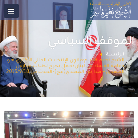
الموقف السياسي
الرئيسية
الشيخ نعيم قاسم:قانون الإنتخابات الحالي الأكثري هو
دعامة الفساد في لبنان/حفل تخرج لطلاب مدارس
المهدي – مدارس المهدي(عج)-الحدث في 2015/9/18