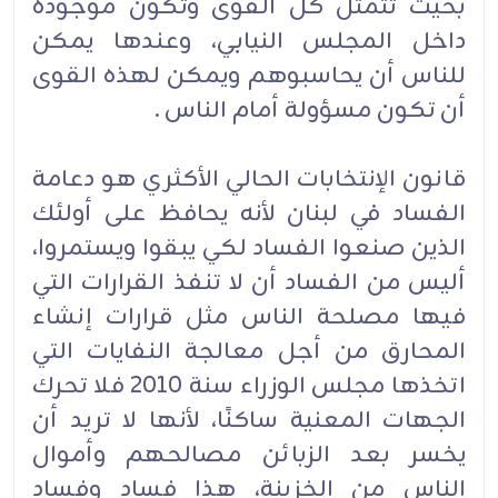
بحيث تتمثل كل القوى وتكون موجودة
داخل المجلس النيابي، وعندها يمكن
للناس أن يحاسبوهم ويمكن لهذه القوى
أن تكون مسؤولة أمام الناس .
قانون الإنتخابات الحالي الأكثري هو دعامة
الفساد في لبنان لأنه يحافظ على أولئك
الذين صنعوا الفساد لكي يبقوا ويستمروا،
أليس من الفساد أن لا تنفذ القرارات التي
فيها مصلحة الناس مثل قرارات إنشاء
المحارق من أجل معالجة النفايات التي
اتخذها مجلس الوزراء سنة 2010 فلا تحرك
الجهات المعنية ساكنًا، لأنها لا تريد أن
يخسر بعد الزبائن مصالحهم وأموال
الناس من الخزينة، هذا فساد وفساد