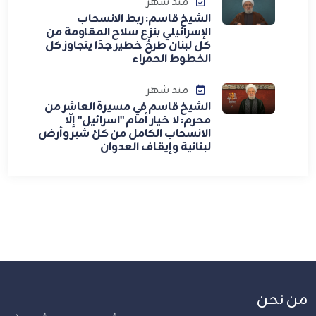
منذ شهر
الشيخ قاسم: ربط الانسحاب
الإسرائيلي بنزع سلاح المقاومة من
كل لبنان طرحٌ خطير جدًا يتجاوز كل
الخطوط الحمراء
منذ شهر
الشيخ قاسم في مسيرة العاشر من
محرم: لا خيار أمام "اسرائيل" إلّا
الانسحاب الكامل من كلّ شبر وأرض
لبنانية وإيقاف العدوان
من نحن