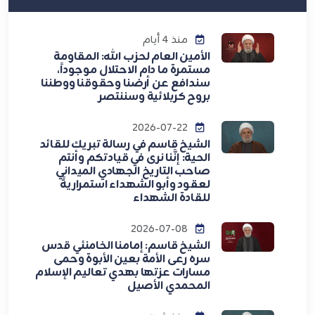
منذ 4 أيام
الأمين العام لحزب الله: المقاومة
مستمرة ما دام الاحتلال موجوداً،
سندافع عن أرضنا وحقوقنا ووطننا
بروح كربلائية وسننتصر
2026-07-22
الشيخ قاسم في رسالة تبريك للقائد
الحية: إنَّنا نرى في قيادتكم وأنتم
صاحب التاريخ الجهادي الميداني
لعقود وأبو الشهداء استمراريةً
للقادة الشهداء
2026-07-08
الشيخ قاسم: إمامنا الخامنئي قدس
سره رعى الأمة بعين الأبوة وحمى
مسارات عزتها بهدي تعاليم الإسلام
المحمدي الأصيل