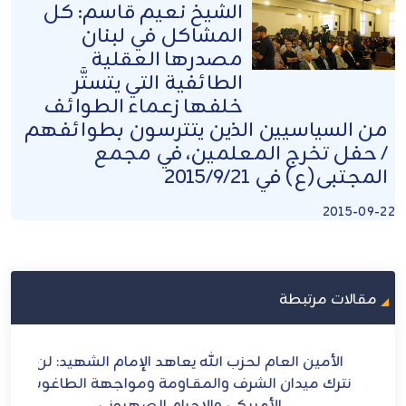
الشيخ نعيم قاسم: كل
المشاكل في لبنان
مصدرها العقلية
الطائفية التي يتستَّر
خلفها زعماء الطوائف
من السياسيين الذين يتترسون بطوائفهم
/ حفل تخرج المعلمين، في مجمع
المجتبى(ع) في 2015/9/21
2015-09-22
مقالات مرتبطة
ح
الأمين العام لحزب الله يعاهد الإمام الشهيد: لن
الش
ل
نترك ميدان الشرف والمقـاومة ومواجهة الطاغوت