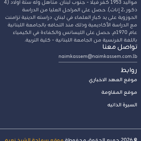
مواليد 1953 كفر فيلا - جنوب لبنان. متأهل وله ستة أولاد (4
ذكور ،2 إناث). حصل على المراحل العليا من الدراسة
الحوزوية على يد كبار العلماء في لبنان. دراسته الدينية تزامنت
مع الدراسة الأكاديمية وذلك منذ التحاقه بالجامعة اللبنانية
عام 1970م. حصل على الليسانس والكفاءة في الكيمياء
باللغة الفرنسية من الجامعة اللبنانية - كلية التربية.
تواصل معنا
naimkassem@naimkassem.com.lb
روابط
موقع العهد الاخباري
موقع المقاومة
السيرة الذاتيه
©
2026
جميع الحقوق محفوطة
موقع سماحة الشيخ نعيم