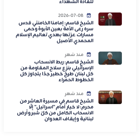
للقادة الشهداء
2026-07-08
الشيخ قاسم: إمامنا الخامنئي قدس
سره رعى الأمة بعين الأبوة وحمى
مسارات عزتها بهدي تعاليم الإسلام
المحمدي الأصيل
منذ شهر
الشيخ قاسم: ربط الانسحاب
الإسرائيلي بنزع سلاح المقاومة من
كل لبنان طرحٌ خطير جدًا يتجاوز كل
الخطوط الحمراء
منذ شهر
الشيخ قاسم في مسيرة العاشر من
محرم: لا خيار أمام "اسرائيل" إلّا
الانسحاب الكامل من كلّ شبر وأرض
لبنانية وإيقاف العدوان