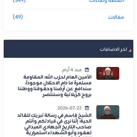
أنشطة ولقاءات
(349)
مقالات
(49)
اخر الاضافات
منذ 4 أيام
الأمين العام لحزب الله: المقاومة
مستمرة ما دام الاحتلال موجوداً،
سندافع عن أرضنا وحقوقنا ووطننا
بروح كربلائية وسننتصر
2026-07-22
الشيخ قاسم في رسالة تبريك للقائد
الحية: إنَّنا نرى في قيادتكم وأنتم
صاحب التاريخ الجهادي الميداني
لعقود وأبو الشهداء استمراريةً