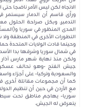
الاتجاه لكن ليس الأمر ناضجا حتى ال
ورأى قاسم أن الدمار سيستمر ف
التدمير. وبكل صراحة الحلول م
المدى المنظور في سوريا و(المسألة
التطورات الأخرى في المنطقة ولا س
وحينما قادت الولايات المتحدة حمل
في شمال سوريا وشرقها بدا الأسد و
ولكن منذ نهاية شهر مارس آذار 
جيش الفتح -وهو تحالف عسكري
والسعودية وتركيا- على أجزاء واس
كما أن مجموعات مقاتلة أخرى ف
مع الأردن في حين أن تنظيم الدول
سوريا- يهاجم مناطق تحت سيطر
يتعرض له الجيش.