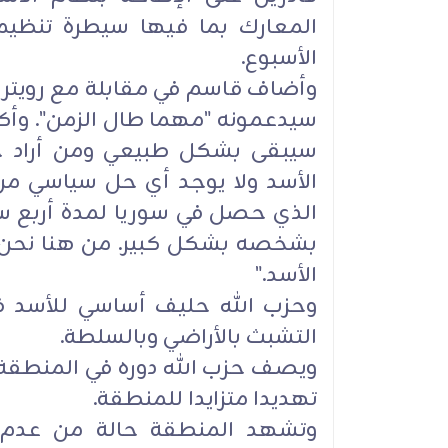
المعارك بما فيها سيطرة تنظيم 
الأسبوع.
وأضاف قاسم في مقابلة مع رويترز أ
سيدعمونه "مهما طال الزمن". وأكد
سيبقى بشكل طبيعي ومن أراد حل
الأسد ولا يوجد أي حل سياسي من 
الذي حصل في سوريا لمدة أربع سنو
بشخصه بشكل كبير. من هنا نحن لا
الأسد."
وحزب الله حليف أساسي للأسد ف
التشبث بالأراضي وبالسلطة.
ويصف حزب الله دوره في المنطقة 
تهديدا متزايدا للمنطقة.
وتشهد المنطقة حالة من عدم ال