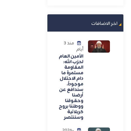
اخر الاضافات
منذ 3
أيام
الأمين العام
لحزب الله:
المقاومة
مستمرة ما
دام الاحتلال
موجوداً،
سندافع عن
أرضنا
وحقوقنا
ووطننا بروح
كربلائية
وسننتصر
2026-