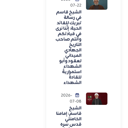
07-22
الشيخ قاسم
في رسالة
تبريك للقائد
الحية: إنَّنا نرى
في قيادتكم
وأنتم صاحب
التاريخ
الجهادي
الميداني
لعقود وأبو
الشهداء
استمراريةً
للقادة
الشهداء
2026-
07-08
الشيخ
قاسم: إمامنا
الخامنئي
قدس سره