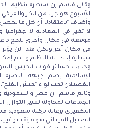
وقال قاسم إن سيطرة تنظيم الدولة
الأسبوع هو جزء من الكر والفر في ا
وأضاف "باعتقادنا أن كل ما يحصل ا
لا تغير في المعادلة لا جغرافيا و
موقعه في مكان وأخرى ينجح داعش
في مكان آخر ولكن هذا لن يؤثر عل
سيطرة إجمالية للنظام وعدم إمكان
وجاءت خسائر قوات الجيش السور
الإسلامية يضم جبهة النصرة ال
الفصيلان تحت لواء "جيش الفتح".
وتابع قاسم أن قطر والسعودية و
الجماعات لمحاولة تغيير التوازن 
التكفيري برعاية تركية سعودية قطر
التعديل الميداني هو مؤقت وغير جذر