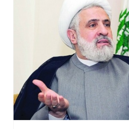
Loyal 
في الذكرى السنوية الأولى
an après l’inhumation
للتشييع المهيب.. الشيخ
u sayyed Nasrallah,
Mar
قاسم لـ"العهد": سنبقى
ikh Qassem à AlAhed:
an
ثابتين
s resterons fermes et
e droit à la défense et
à la résistance est
légitime
مقابلات
مقابلات