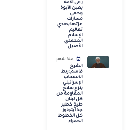
رعى الأمة
بعين الأبوة
وحمى
مسارات
عزتها بهدي
تعاليم
الإسلام
المحمدي
الأصيل
منذ شهر
الشيخ
قاسم: ربط
الانسحاب
الإسرائيلي
بنزع سلاح
المقاومة من
كل لبنان
طرحٌ خطير
جدًا يتجاوز
كل الخطوط
الحمراء