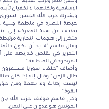
وتنفي قطر وتركيا تقديم أي دعم ل
الإسلامية ولكنهما لا تخفيان تأيي
ويشارك حزب الله الجيش السور
جبهة النصرة في منطقة جبلية على
يهدف من هذه المعركة إلى منع
متكرر إلى هجمات انتحارية مرتبطة بال
وقال قاسم "لا بد أن نكون دائما 
التحرير كي نقلص قدرتهم على أن
الموجود في المنطقة."
وأضاف "حلفاء سوريا مستمرون ف
طال الزمن." وقال إنه إذا كان ه
ليست إهانة ولا تهمة ومن حق 
القوة."
وكرر قاسم موقف حزب الله بأن 
الحوثيين هو عدوان على اليمن.