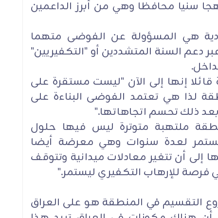
هجا سنيا محافظا وهي من أبرز الداعمين
دية هي المسؤولة عن الفوضى متهما
بر دعم السنة المتشددين أو "التكفيريين"
اخل.
 قائلا إنها إلى الآن "ليست مستقرة على
قة لذا هي تعتمد الفوضى البناءة على
بعد ذلك تحسم اتجاهاتها."
طقة ملتهبة متوترة ليس فيها حلول
يستمر لعدة سنوات وهي معرضة أيضا
 إلى أن تتغير معادلات ميدانية وتتوقف
فرصة للإرهاب التكفيري ليستمر."
وع التقسيم في المنطقة هو على العراق
دو أن هناك مكونات في العراق تريد هذا