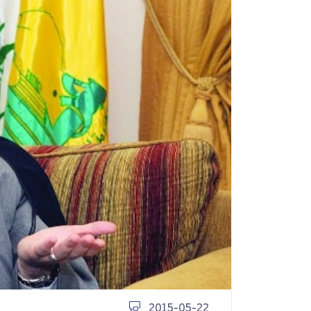
to the Pledge: Sheikh
Naim Qassem on
tyrdom, Resistance
d the Road Ahead
مقابلات
2015-05-22