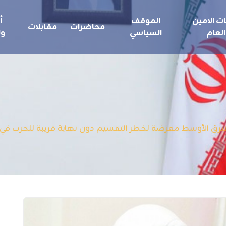
ت الامين
الموقف
أ
محاضرات
مقابلات
العام
السياسي
ول
الأوسط معرضة لخطر التقسيم دون نهاية قريبة للحرب في سوريا / مق