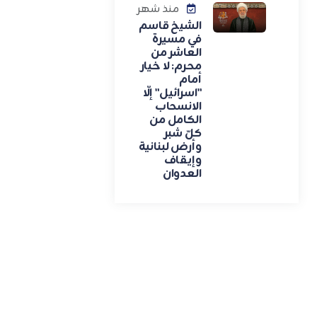
منذ شهر
الشيخ قاسم
في مسيرة
العاشر من
محرم: لا خيار
أمام
"اسرائيل" إلّا
الانسحاب
الكامل من
كلّ شبر
وأرض لبنانية
وإيقاف
العدوان