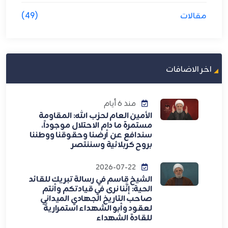
مقالات
(49)
اخر الاضافات
منذ 6 أيام
الأمين العام لحزب الله: المقاومة
مستمرة ما دام الاحتلال موجوداً،
سندافع عن أرضنا وحقوقنا ووطننا
بروح كربلائية وسننتصر
2026-07-22
الشيخ قاسم في رسالة تبريك للقائد
الحية: إنَّنا نرى في قيادتكم وأنتم
صاحب التاريخ الجهادي الميداني
لعقود وأبو الشهداء استمراريةً
للقادة الشهداء