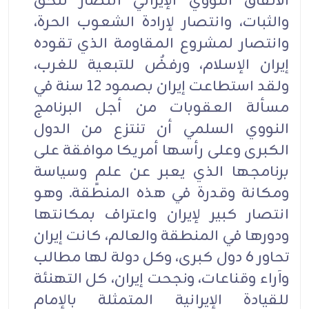
الاتفاق النووي الإيراني انتصار للحق
والثبات، وانتصار لإرادة الشعوب الحرة،
وانتصار لمشروع المقاومة الذي تقوده
إيران الإسلام، ورفضٌ للتبعية للغرب،
ولقد استطاعت إيران بصمود 12 سنة في
مسألة العقوبات من أجل البرنامج
النووي السلمي أن تنتزع من الدول
الكبرى وعلى رأسها أمريكا موافقة على
برنامجها الذي يعبر عن علمٍ وسياسة
ومكانة وقدرة في هذه المنطقة. وهو
انتصار كبير لإيران واعتراف بمكانتها
ودورها في المنطقة والعالم، كانت إيران
تحاور 6 دول كبرى، وكل دولة لها مطالب
وآراء وقناعات، ونجحت إيران، كل التهنئة
للقيادة الإيرانية المتمثلة بالإمام