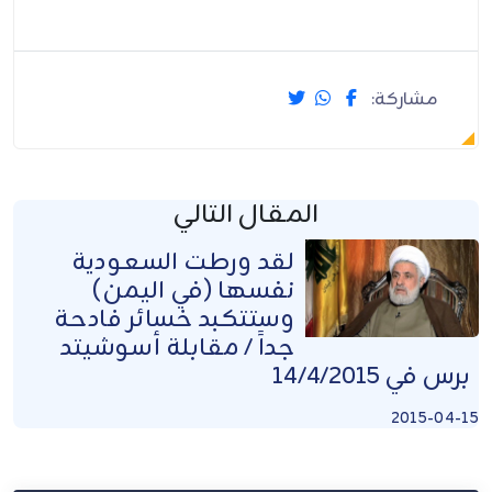
مشاركة:
المقال التالي
لقد ورطت السعودية
نفسها (في اليمن)
وستتكبد خسائر فادحة
جداً / مقابلة أسوشيتد
برس في 14/4/2015
2015-04-15