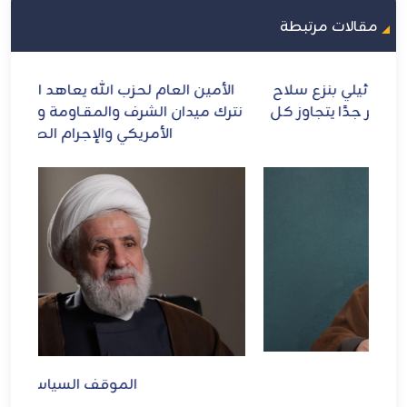
مقالات مرتبطة
ح
الأمين العام لحزب الله يعاهد الإمام الشهيد: لن
الش
ل
نترك ميدان الشرف والمقـاومة ومواجهة الطاغوت
الأمريكي والإجرام الصهيوني
الموقف السياسي