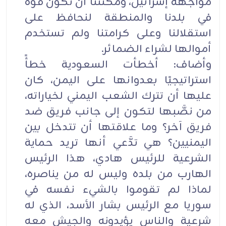
مواجهة إسرائيل، ومكنتنا أن نكون قوة
في بلدنا والمنطقة لنحافظ على
استقلالنا وعلى كرامتنا ولم تستخدم
أموالها لشراء الضمائر.
وأضاف: أخطأت السعودية خطأً
استراتيجيًا بعدوانها على اليمن، كان
عليها أن تترك الشعب اليمني لخياراته،
من نصَّبها لتكون إلى جانب فريق ضد
فريق آخر؟ وما علاقتها أن تتدخل بين
اليمنيين؟ هي تدَّعي أنها تريد حماية
الشرعية للرئيس هادي، هذا الرئيس
الهارب من بلده وليس له من يناصره،
لماذا لم تقوموا بالشيء نفسه في
سوريا مع الرئيس بشار الأسد، الذي له
شرعية والناس يؤيدونه والجيش معه