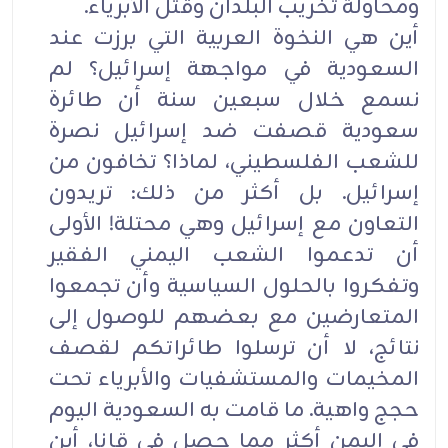
ومحاولة تخريب البلدان وقتل الأبرياء.
أين هي النخوة العربية التي برزت عند
السعودية في مواجهة إسرائيل؟ لم
نسمع خلال سبعين سنة أن طائرة
سعودية قصفت ضد إسرائيل نصرة
للشعب الفلسطيني، لماذا؟ تخافون من
إسرائيل. بل أكثر من ذلك: تريدون
التعاون مع إسرائيل وهي محتلة! الأولى
أن تدعموا الشعب اليمني الفقير
وتفكروا بالحلول السياسية وأن تجمعوا
المتعارضين مع بعضهم للوصول إلى
نتائج، لا أن ترسلوا طائراتكم لقصف
المخيمات والمستشفيات والأبرياء تحت
حجج واهية. ما قامت به السعودية اليوم
في اليمن أكثر مما حصل في قانا، أين