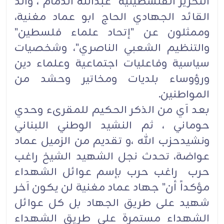
التحرير الفلسطينية عبدالله الدمام ، والد
القائد الجهادي الحاج ابو عماد مغنية،
وممثلون عن "إتحاد علماء فلسطين"
والتنظيم الشعبي الناصري"، وشخصيات
سياسية وفاعليات اجتماعية وعلماء دين
ورؤوساء بلديات ومخاتير وحشد من
المواطنين.
بعد آي من الذكر الحكيم للمقرىء وحدي
حوماني ، ثم النشيد الوطني اللبناني
ونشيدحزب الله ،و تقديم من الزميل عماد
عواضة، تحدث نجل الشهيد الشيخ راغب
حرب راغب حرب بإسم عوائل الشهداء
مؤكداً أن" جهاد عماد مغنية لن يكون آخر
شهيد على طريق الجهاد بل كل عوائل
الشهداء مستمرة على طريق الشهداء