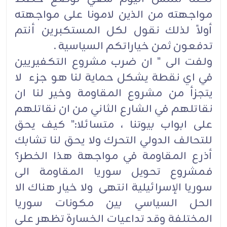
مواجهته من الذين لامونا على مواجهته
أولاً لذلك نقول لكل المستكبرين أنتم
تدفعون ثمن خياراتكم السياسية .
ولفت الى " ان ضرب مشروع التكفيريين
في اي نقطة يشكل حماية لنا هو جزء لا
يتجزأ من مشروع المقاومة وخير لنا ان
نقاتلهم في الشارع الثاني من ان نقاتلهم
على ابواب بيوتنا ، متسائلا:" كيف يحق
للتحالف الدولي التحرك ولا يحق لنا تشابك
أذرع المقاومة في مواجهة هذا الخطر؟
فمشروع تحويل سوريا المقاومة الى
سوريا الإسرائيلية انتهى ولا خيار هناك الا
الحل السياسي بين مكونات سوريا
المختلفة وقد تداعيات الخسارة تظهر على