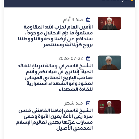
منذ 4 أيام
الأمين العام لحزب الله: المقاومة
مستمرة ما دام الاحتلال موجوداً،
سندافع عن أرضنا وحقوقنا ووطننا
بروح كربلائية وسننتصر
2026-07-22
الشيخ قاسم في رسالة تبريك للقائد
الحية: إنَّنا نرى في قيادتكم وأنتم
صاحب التاريخ الجهادي الميداني
لعقود وأبو الشهداء استمراريةً
للقادة الشهداء
منذ شهر
الشيخ قاسم: إمامنا الخامنئي قدس
سره رعى الأمة بعين الأبوة وحمى
مسارات عزتها بهدي تعاليم الإسلام
المحمدي الأصيل