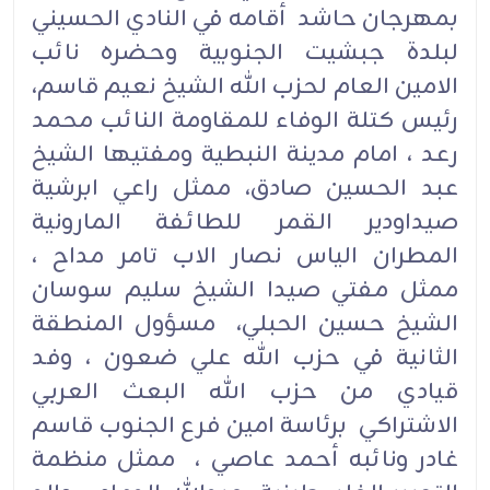
بمهرجان حاشد أقامه في النادي الحسيني
لبلدة جبشيت الجنوبية وحضره نائب
الامين العام لحزب الله الشيخ نعيم قاسم،
رئيس كتلة الوفاء للمقاومة النائب محمد
رعد ، امام مدينة النبطية ومفتيها الشيخ
عبد الحسين صادق، ممثل راعي ابرشية
صيداودير القمر للطائفة المارونية
المطران الياس نصار الاب تامر مداح ،
ممثل مفتي صيدا الشيخ سليم سوسان
الشيخ حسين الحبلي، مسؤول المنطقة
الثانية في حزب الله علي ضعون ، وفد
قيادي من حزب الله البعث العربي
الاشتراكي برئاسة امين فرع الجنوب قاسم
غادر ونائبه أحمد عاصي ، ممثل منظمة