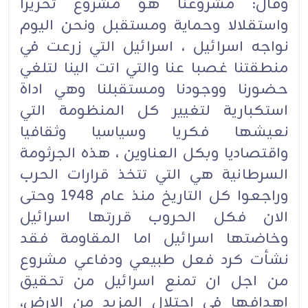
وقال: مشروعنا هو مشروع تحريرا
واستقلالا وحماية ومستقبل ونحن اليوم
نواجه اسرائيل ، اسرائيل التي زرعت في
منطقتنا غصبا عنا والتي اتت الينا لتلغي
حضورنا ووجودنا ومستقبلنا وهي اداة
استكبارية لتغيير كل المنظومة التي
نعيشها فكريا وسياسيا وثقافيا
واقتصاديا وبكل العناوين ، هذه الجرثومة
السرطانية هي التي تتخذ قرارات الحرب
وراجعوا كل التاريخ منذ عام 1948 وحتى
الان فكل الحروب قررتها اسرائيل
وخاضتها اسرائيل اما المقاومة فقد
نشأت كرد فعل طبيعي ودفاعي مشروع
من اجل ان تمنع اسرائيل من تحقيق
اهدافها في احتلال المزيد من الارض،