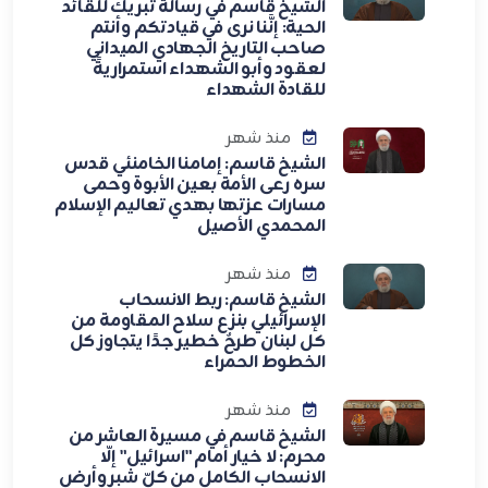
الشيخ قاسم في رسالة تبريك للقائد
الحية: إنَّنا نرى في قيادتكم وأنتم
صاحب التاريخ الجهادي الميداني
لعقود وأبو الشهداء استمراريةً
للقادة الشهداء
منذ شهر
الشيخ قاسم: إمامنا الخامنئي قدس
سره رعى الأمة بعين الأبوة وحمى
مسارات عزتها بهدي تعاليم الإسلام
المحمدي الأصيل
منذ شهر
الشيخ قاسم: ربط الانسحاب
الإسرائيلي بنزع سلاح المقاومة من
كل لبنان طرحٌ خطير جدًا يتجاوز كل
الخطوط الحمراء
منذ شهر
الشيخ قاسم في مسيرة العاشر من
محرم: لا خيار أمام "اسرائيل" إلّا
الانسحاب الكامل من كلّ شبر وأرض