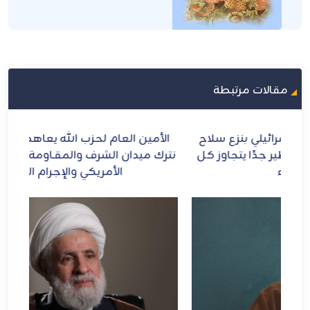
مقالات مرتبطة
ح
الأمين العام لحزب الله يعاهد الإمام الشهيد: لن
الش
ل
نترك ميدان الشرف والمقـاومة ومواجهة الطاغوت
الأمريكي والإجرام الصهيوني