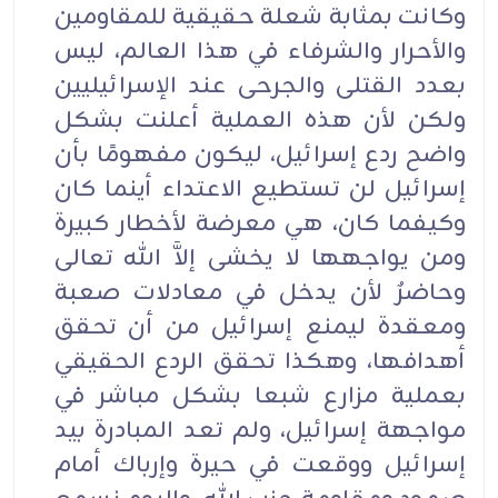
وكانت بمثابة شعلة حقيقية للمقاومين
والأحرار والشرفاء في هذا العالم، ليس
بعدد القتلى والجرحى عند الإسرائيليين
ولكن لأن هذه العملية أعلنت بشكل
واضح ردع إسرائيل، ليكون مفهومًا بأن
إسرائيل لن تستطيع الاعتداء أينما كان
وكيفما كان، هي معرضة لأخطار كبيرة
ومن يواجهها لا يخشى إلاَّ الله تعالى
وحاضرٌ لأن يدخل في معادلات صعبة
ومعقدة ليمنع إسرائيل من أن تحقق
أهدافها، وهكذا تحقق الردع الحقيقي
بعملية مزارع شبعا بشكل مباشر في
مواجهة إسرائيل، ولم تعد المبادرة بيد
إسرائيل ووقعت في حيرة وإرباك أمام