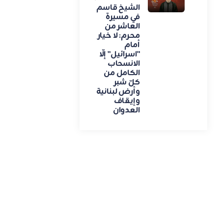
الشيخ قاسم
في مسيرة
العاشر من
محرم: لا خيار
أمام
"اسرائيل" إلّا
الانسحاب
الكامل من
كلّ شبر
وأرض لبنانية
وإيقاف
العدوان