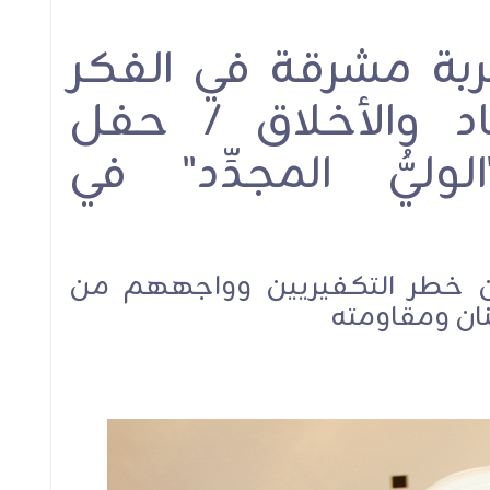
جربة مشرقة في الفكر
اد والأخلاق / حفل
ليُّ المجدِّد" في
ين خطر التكفيريين وواجههم من
نان ومقاومته