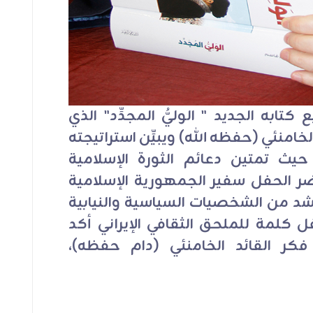
تابه الجديد " الوليُّ المجدِّد" الذي
امنئي (حفظه الله) ويبيِّن استراتيجته
ث تمتين دعائم الثورة الإسلامية
ضر الحفل سفير الجمهورية الإسلامية
شد من الشخصيات السياسية والنيابية
فل كلمة للملحق الثقافي الإيراني أكد
كر القائد الخامنئي (دام حفظه)،