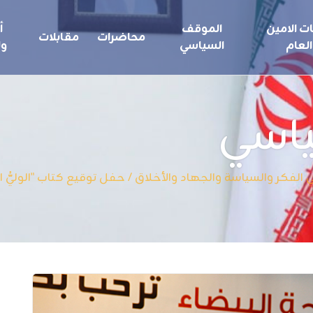
ت الامين
الموقف
أ
محاضرات
مقابلات
العام
السياسي
ول
ياسي
فكر والسياسة والجهاد والأخلاق / حفل توقيع كتاب "الوليُّ المجدِّد" 