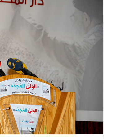
الأمين العام لحزب ا
يعاهد الإمام الشهيد
نترك ميدان الشر
والمقـاومة ومواج
الطاغوت الأمريكي وال
الصهيوني
الموقف السياس