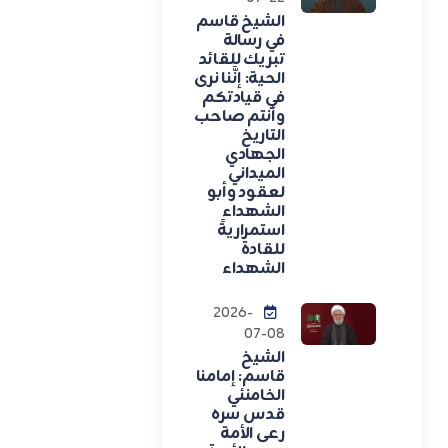
الشيخ قاسم
في رسالة
تبريك للقائد
الحية: إنَّنا نرى
في قيادتكم
وأنتم صاحب
التاريخ
الجهادي
الميداني
لعقود وأبو
الشهداء
استمراريةً
للقادة
الشهداء
2026-
07-08
الشيخ
قاسم: إمامنا
الخامنئي
قدس سره
رعى الأمة