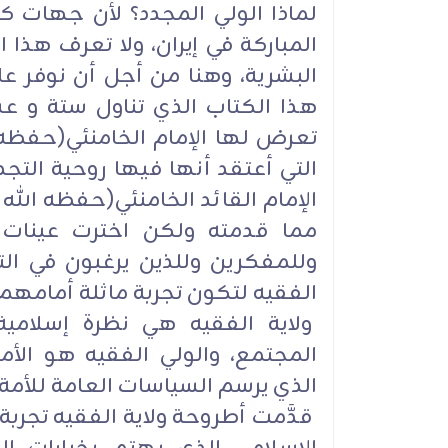
لماذا الولي المجدد؟ لأن جهات كث
المباركة في إيران، ولا تعرف هذا ا
البشرية، وهنا من أجل أن نوفر عل
هذا الكتاب الذي تناول ستة و ع
تعرض لها الإمام الخامنئي(حفظه 
التي أعتقد أنها فيها روحية الت
الإمام القائد الخامنئي(حفظه الله 
مما قدمته ولكن اخترت عينات ر
وللمفكرين وللذين يرغبون في الت
الفقيه لتكون تجربة ماثلة أمامهم
ولاية الفقيه هي نظرة إسلامية
المجتمع، والولي الفقيه هو الأ
الذي يرسم السياسات العامة للأمة 
قدَّمت أطروحة ولاية الفقيه تجربة