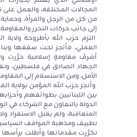
الإسلامي الذي يهتم بخيارات ا
المجالات المختلفة، والعمل على تط
من كل من الرجل والمرأة، وحماية ا
إلى جانب حركات التحرر والمقاومة.
التزم حزب الله بأطروحة ولاية ا
العملي، فأنجز تحت سقفها وبناءً
أشرفَ مقاومةٍ إسلامية حرَّرت 
الجهاد الصادق في فلسطين، ونق
الأمل، ومن الاستسلام إلى المقاومة
وأنجز حزب الله المؤمن بولاية الف
بين اللبنانيين بطوائفهم وأحزاب
الدولة بالتعاون مع الشركاء في ا
المتعاقبة، ولم يقبل الاستفراد ولا 
تطييف ومذهبة المواقف السياسية،
تكرَّرت مقدماتها وأطلت برأسها