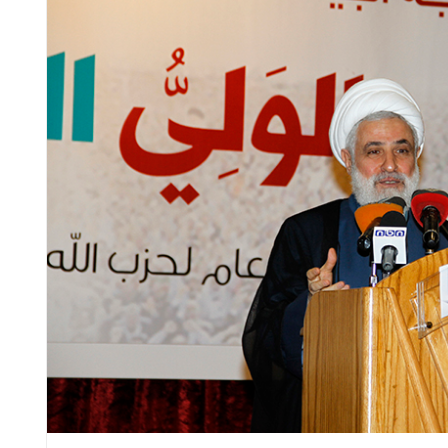
لله
الشيخ قاسم في اقتتاح
الشيخ قاسم: ربط الان
: لن
معرض سوق "أرضي": مسار
الإسرائيلي بنزع سلا
ف
السيادة يحفظ لبنان
المقاومة من كل لبن
هة
طرحٌ خطير جدًا يتجاوز
إجرام
الخطوط الحمراء
الموقف السياسي
الموقف السياسي
ي