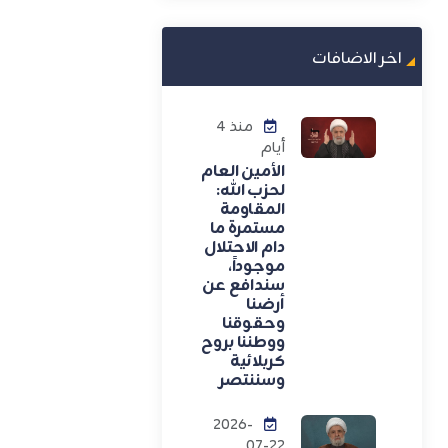
اخر الاضافات
منذ 4
أيام
الأمين العام
لحزب الله:
المقاومة
مستمرة ما
دام الاحتلال
موجوداً،
سندافع عن
أرضنا
وحقوقنا
ووطننا بروح
كربلائية
وسننتصر
2026-
07-22