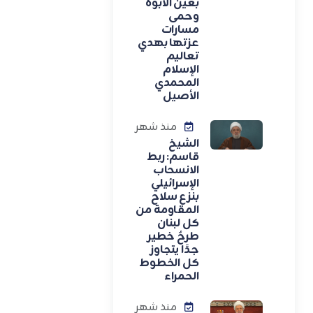
بعين الأبوة
وحمى
مسارات
عزتها بهدي
تعاليم
الإسلام
المحمدي
الأصيل
منذ شهر
الشيخ
قاسم: ربط
الانسحاب
الإسرائيلي
بنزع سلاح
المقاومة من
كل لبنان
طرحٌ خطير
جدًا يتجاوز
كل الخطوط
الحمراء
منذ شهر