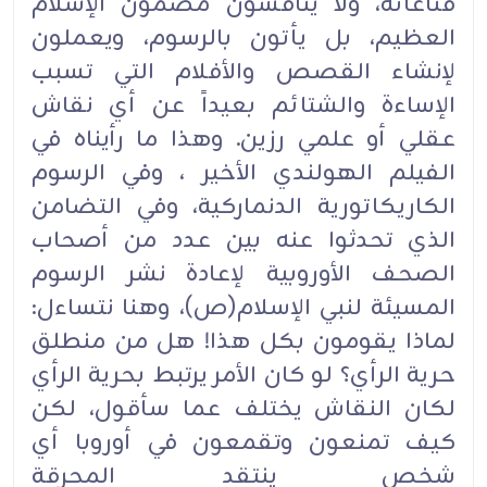
قناعاته، ولا يناقشون مضمون الإسلام
العظيم، بل يأتون بالرسوم، ويعملون
لإنشاء القصص والأفلام التي تسبب
الإساءة والشتائم بعيداً عن أي نقاش
عقلي أو علمي رزين. وهذا ما رأيناه في
الفيلم الهولندي الأخير ، وفي الرسوم
الكاريكاتورية الدنماركية، وفي التضامن
الذي تحدثوا عنه بين عدد من أصحاب
الصحف الأوروبية لإعادة نشر الرسوم
المسيئة لنبي الإسلام(ص)، وهنا نتساءل:
لماذا يقومون بكل هذا! هل من منطلق
حرية الرأي؟ لو كان الأمر يرتبط بحرية الرأي
لكان النقاش يختلف عما سأقول، لكن
كيف تمنعون وتقمعون في أوروبا أي
شخص ينتقد المحرقة