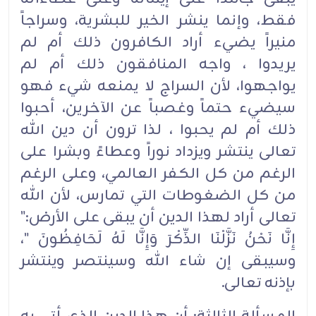
فقط، وإنما ينشر الخير للبشرية، وسراجاً
منيراً يضيء أراد الكافرون ذلك أم لم
يريدوا ، واجه المنافقون ذلك أم لم
يواجهوا، لأن السراج لا يمنعه شيء فهو
سيضيء حتماً وغصباً عن الآخرين، أحبوا
ذلك أم لم يحبوا ، لذا ترون أن دين الله
تعالى ينتشر ويزداد نوراً وعطاءً وبشرا على
الرغم من كل الكفر العالمي، وعلى الرغم
من كل الضغوطات التي تمارس، لأن الله
تعالى أراد لهذا الدين أن يبقى على الأرض:"
إِنَّا نَحْنُ نَزَّلْنَا الذِّكْرَ وَإِنَّا لَهُ لَحَافِظُونَ "،
وسيبقى إن شاء الله وسينتصر وينتشر
بإذنه تعالى.