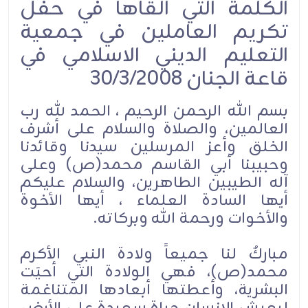
الكلمة التي ألقاها في حفل
تكريم العاملين في جمعية
التعليم الديني الاسلامي في
قاعة الجنان 30/3/2008
بسم الله الرحمن الرحيم ، الحمد لله رب
العالمين، والصلاة والسلام على أشرف
الخلق وأعز المرسلين سيدنا وقائدنا
وحبيبنا أبي القاسم محمد(ص) وعلى
آله الطيبين الطاهرين، والسلام عليكم
أيها السادة العلماء ، أيها الأخوة
والأخوات ورحمة الله وبركاته.
مباركٌ لنا جميعاً ولادة النبي الأكرم
محمد(ص)، فهي الولادة التي أحيَت
البشرية، وأعطتها أبعادها المتناغمة
ليعيش الإنسان حياة سعيدة على الأرض