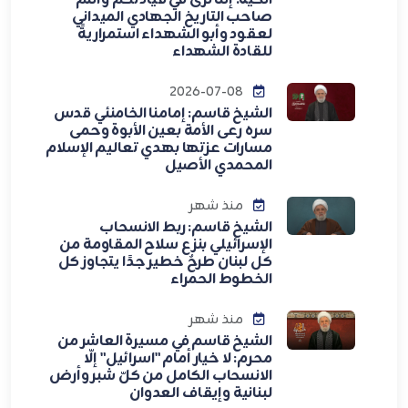
الحية: إنَّنا نرى في قيادتكم وأنتم
صاحب التاريخ الجهادي الميداني
لعقود وأبو الشهداء استمراريةً
للقادة الشهداء
2026-07-08
الشيخ قاسم: إمامنا الخامنئي قدس
سره رعى الأمة بعين الأبوة وحمى
مسارات عزتها بهدي تعاليم الإسلام
المحمدي الأصيل
منذ شهر
الشيخ قاسم: ربط الانسحاب
الإسرائيلي بنزع سلاح المقاومة من
كل لبنان طرحٌ خطير جدًا يتجاوز كل
الخطوط الحمراء
منذ شهر
الشيخ قاسم في مسيرة العاشر من
محرم: لا خيار أمام "اسرائيل" إلّا
الانسحاب الكامل من كلّ شبر وأرض
لبنانية وإيقاف العدوان