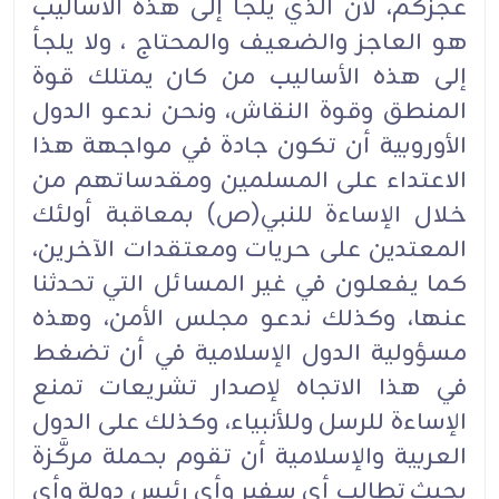
عجزكم، لأن الذي يلجأ إلى هذه الأساليب
هو العاجز والضعيف والمحتاج ، ولا يلجأ
إلى هذه الأساليب من كان يمتلك قوة
المنطق وقوة النقاش، ونحن ندعو الدول
الأوروبية أن تكون جادة في مواجهة هذا
الاعتداء على المسلمين ومقدساتهم من
خلال الإساءة للنبي(ص) بمعاقبة أولئك
المعتدين على حريات ومعتقدات الآخرين،
كما يفعلون في غير المسائل التي تحدثنا
عنها، وكذلك ندعو مجلس الأمن، وهذه
مسؤولية الدول الإسلامية في أن تضغط
في هذا الاتجاه لإصدار تشريعات تمنع
الإساءة للرسل وللأنبياء، وكذلك على الدول
العربية والإسلامية أن تقوم بحملة مركَّزة
بحيث تطالب أي سفير وأي رئيس دولة وأي