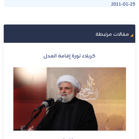
2011-01-25
مقالات مرتبطة
ام
كربلاء ثورة إقامة العدل
دة