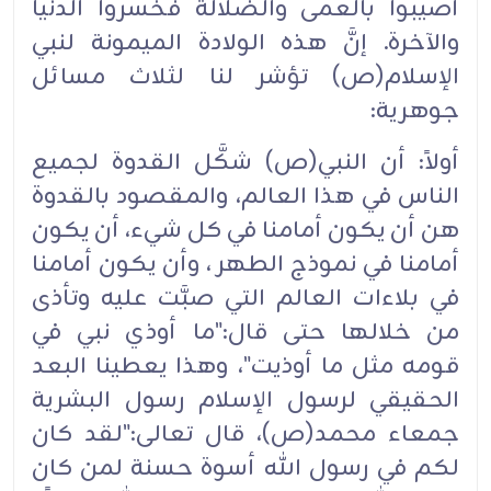
أصيبوا بالعمى والضلالة فخسروا الدنيا
والآخرة. إنَّ هذه الولادة الميمونة لنبي
الإسلام(ص) تؤشر لنا لثلاث مسائل
جوهرية:
أولاً: أن النبي(ص) شكَّل القدوة لجميع
الناس في هذا العالم، والمقصود بالقدوة
هن أن يكون أمامنا في كل شيء، أن يكون
أمامنا في نموذج الطهر ، وأن يكون أمامنا
في بلاءات العالم التي صبَّت عليه وتأذى
من خلالها حتى قال:"ما أوذي نبي في
قومه مثل ما أوذيت"، وهذا يعطينا البعد
الحقيقي لرسول الإسلام رسول البشرية
جمعاء محمد(ص)، قال تعالى:"لقد كان
لكم في رسول الله أسوة حسنة لمن كان