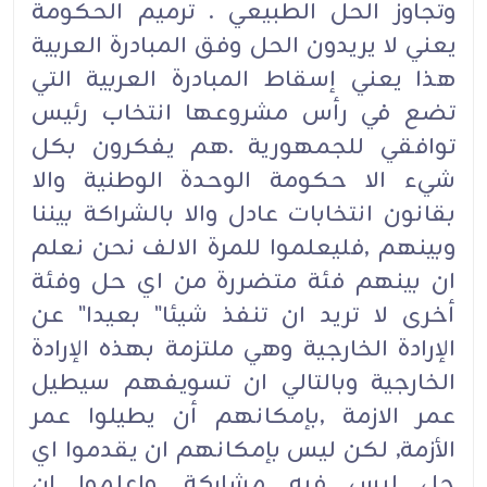
وتجاوز الحل الطبيعي . ترميم الحكومة
يعني لا يريدون الحل وفق المبادرة العربية
هذا يعني إسقاط المبادرة العربية التي
تضع في رأس مشروعها انتخاب رئيس
توافقي للجمهورية .هم يفكرون بكل
شيء الا حكومة الوحدة الوطنية والا
بقانون انتخابات عادل والا بالشراكة بيننا
وبينهم ,فليعلموا للمرة الالف نحن نعلم
ان بينهم فئة متضررة من اي حل وفئة
أخرى لا تريد ان تنفذ شيئا" بعيدا" عن
الإرادة الخارجية وهي ملتزمة بهذه الإرادة
الخارجية وبالتالي ان تسويفهم سيطيل
عمر الازمة ,بإمكانهم أن يطيلوا عمر
الأزمة, لكن ليس بإمكانهم ان يقدموا اي
حل ليس فيه مشاركة .واعلموا ان