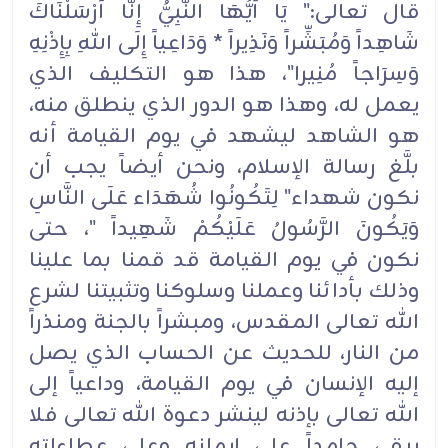
قال تعالى:" يَا أَيُّهَا النَّبِيُّ إِنَّا أَرْسَلْنَاكَ
شَاهِداً وَمُبَشِّراً وَنَذِيراً * وَدَاعِياً إِلَى اللهِ بِإِذْنِهِ
وَسِرَاجاً مُنِيرا"، هذا هو التكليف الذي
يعمل له، وهذا هو الدور الذي ينطلق منه،
هو الشاهد ليشهد في يوم القيامة أنه
بلَّغ رسالة الإسلام، ونحن أيضاً يجب أن
نكون شهداء" لِتَكُونُوا شُهَدَاء عَلَى النَّاسِ
وَيَكُونَ الرَّسُولُ عَلَيْكُمْ شَهِيداً "، حتى
نكون في يوم القيامة قد قمنا بما علينا
وذلك بأدائنا وعملنا وسلوكنا وتثبيتنا لشرع
الله تعالى المقدس، ومبشراً بالجنة ومنذراً
من النار، للحديث عن الحساب الذي يصل
إليه الإنسان في يوم القيامة، وداعياً إلى
الله تعالى بإذنه لينشر دعوة الله تعالى فلا
يبقى جامداً على إيمانه وعلى عطاءاته