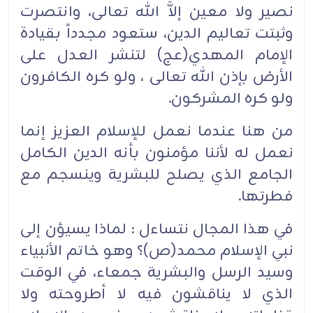
نصير ولا معين إلاَّ الله تعالى، وانتصرت
وثبتت تعاليم الدين، ستعود مجدداً بقيادة
الإمام المهدي(عج) لتنشر العدل على
الأرض بإذن الله تعالى ، ولو كره الكافرون
ولو كره المشركون.
من هنا عندما نعمل للإسلام العزيز إنما
نعمل له لأننا مؤمنون بأنه الدين الكامل
الجامع الذي يصلح للبشرية وينسجم مع
فطرتها.
في هذا المجال نتساءل : لماذا يسيؤن إلى
نبي الإسلام محمد(ص)؟ وهو خاتم الأنبياء
وسيد الرسل والبشرية جمعاء، في الوقت
الذي لا يناقشون فيه لا أطروحته ولا