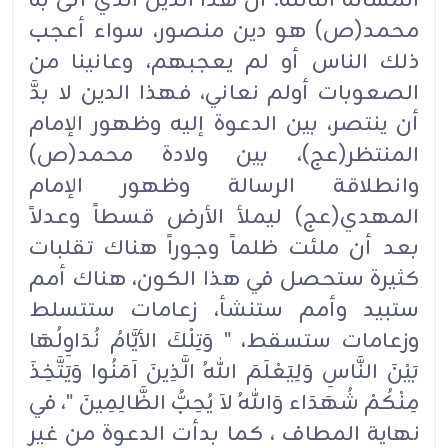
المسألة الثالثة: أن هذا الدين الذي أتى به
محمد(ص) هو دين منصور، سواء أعجب
ذلك الناس أو لم يعجبهم، وعانينا من
الصعوبات أولم نعاني، فهذا الدين لا بدَّ
أن ينتصر، بين الدعوة إليه وظهور الإمام
المنتظر(عج)، بين ولادة محمد(ص)
وانطلاقة الرسالة وظهور الإمام
المهدي(عج) ليملأ الأرض قسطاً وعدلاً
بعد أن ملئت ظلماً وجوراً هناك تقلبات
كثيرة ستحصل في هذا الكون، هناك أمم
ستبيد وأمم ستنشأ، زعامات ستتسلط
وزعامات ستسقط، " وَتِلْكَ الأيَّامُ نُدَاوِلُهَا
بَيْنَ النَّاسِ وَلِيَعْلَمَ اللهُ الَّذِينَ آمَنُوا وَيَتَّخِذَ
مِنْكُمْ شُهَدَاء وَاللهُ لاَ يُحِبُّ الظَّالِمِينَ "، في
نهاية المطاف ، كما بدأت الدعوة من غير