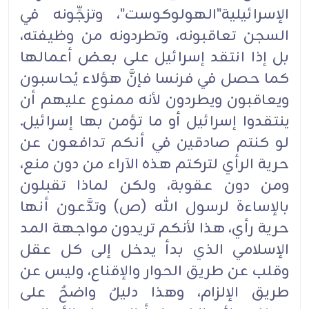
الإسرائيلية"الهولوكوست"، وتزجِّونه في
السجن تعاقبونه، وتطردونه من وظيفته،
بل إذا انتقد إسرائيل على بعض أعمالها
كما حصل في فرنسا فإنَّ هؤلاء يُحاسبون
ويعاقبون ويطردون لأنه ممنوع عليهم أن
ينتقدوا إسرائيل أو ما تؤمن بها إسرائيل.
لو كنتم صادقين في أنكم تدافعون عن
حرية الرأي لتركتم هذه الآراء من دون منع،
ومن دون عقوبة، ولكن لماذا تقبلون
بالإساءة لرسول الله (ص) وتدَّعون أنها
حرية رأي، هذا لأنكم تريدون مواجهة المد
الإسلامي الذي بدأ يدخل إلى كل عقل
وقلب عن طريق الحوار والإقناع، وليس عن
طريق الإلزام، وهذا دليلٌ واضحٌ على