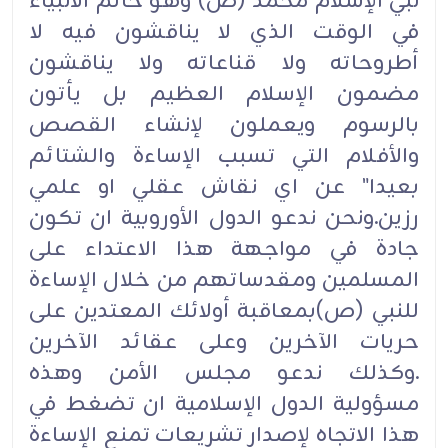
نبي الإسلام محمد (ص) وهو خاتم الأنبياء
في الوقت الذي لا يناقشون فيه لا
أطروحاته ولا قناعاته ولا يناقشون
مضمون الإسلام العظيم بل يأتون
بالرسوم ويعملون لإنشاء القصص
والأفلام التي تسبب الإساءة والشتائم
بعيدا" عن اي نقاش عقلي او علمي
رزين.ونحن ندعو الدول الأوروبية ان تكون
جادة في مواجهة هذا الاعتداء على
المسلمين ومقدساتهم من خلال الإساءة
للنبي (ص)بمعاقبة أولائك المعتدين على
حريات الآخرين وعلى عقائد الآخرين
.وكذلك ندعو مجلس الأمن وهذه
مسؤولية الدول الإسلامية ان تضغط في
هذا الاتجاه لإصدار تشريعات تمنع الإساءة