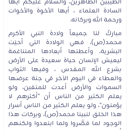
الطيبين الطاهرين، والسلام عليكم أيها
السادة العلماء ، أيها الأخوة والأخوات
ورحمة الله وبركاته.
مباركٌ لنا جميعاً ولادة النبي الأكرم
محمد(ص)، فهي الولادة التي أحيَت
البشرية، وأعطتها أبعادها المتناغمة
ليعيش الإنسان حياة سعيدة على الأرض
بشرع الله المقدس ، وفيها الثواب
والعطاء في اليوم الآخر في جنة عرضها
السموات والأرض أعدت للمتقين، ولو
يعلم الكثير من الناس أن "أكثرهم لا
يؤمنون"، ولو يعلم الكثير من الناس أسرار
هذا الخلق لنبينا محمد(ص)، وبركات هذا
الوجود لما قصَّروا ولما ابتعدوا ولكنهم