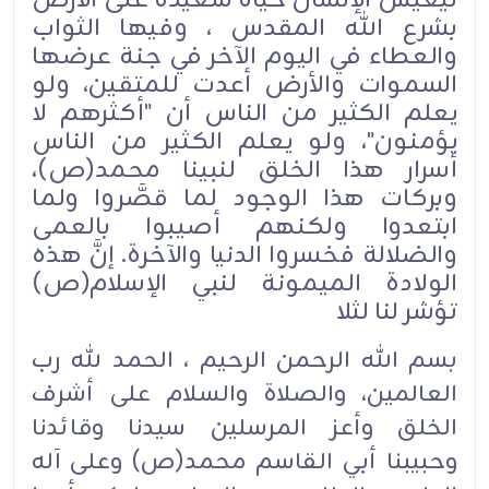
بشرع الله المقدس ، وفيها الثواب
والعطاء في اليوم الآخر في جنة عرضها
السموات والأرض أعدت للمتقين، ولو
يعلم الكثير من الناس أن "أكثرهم لا
يؤمنون"، ولو يعلم الكثير من الناس
أسرار هذا الخلق لنبينا محمد(ص)،
وبركات هذا الوجود لما قصَّروا ولما
ابتعدوا ولكنهم أصيبوا بالعمى
والضلالة فخسروا الدنيا والآخرة. إنَّ هذه
الولادة الميمونة لنبي الإسلام(ص)
تؤشر لنا لثلا
بسم الله الرحمن الرحيم ، الحمد لله رب
العالمين، والصلاة والسلام على أشرف
الخلق وأعز المرسلين سيدنا وقائدنا
وحبيبنا أبي القاسم محمد(ص) وعلى آله