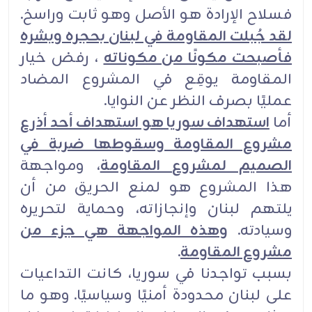
فسلاح الإرادة هو الأصل وهو ثابت وراسخ.
لقد جُبلت المقاومة في لبنان بحجره وبشره
فأصبحت مكونًا من مكوناته
، رفض خيار
المقاومة يوقِع في المشروع المضاد
عمليًا بصرف النظر عن النوايا.
أما
استهداف سوريا هو استهداف أحد أذرع
مشروع المقاومة وسقوطها ضربة في
الصميم لمشروع المقاومة
، ومواجهة
هذا المشروع هو لمنع الحريق من أن
يلتهم لبنان وإنجازاته، وحماية لتحريره
وسيادته.
وهذه المواجهة هي جزء من
مشروع المقاومة
.
بسبب تواجدنا في سوريا، كانت التداعيات
على لبنان محدودة أمنيًا وسياسيًا. وهو ما