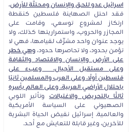
اسرائيل عدو للحق والإنسان ومحتلَّة للأرض
،
فقد احتل الصهاينة فلسطين كنقطة
ارتكاز لمشروع توسعي، وقامت على
المجازر والحروب، واستمراريتها كذلك، ولا
يوجد عنوان واحد مشرِّف لقيامها، فهي لا
تؤمن بحدود، ولا تحاصرها حدود،
وهي خطر
على الأرض والإنسان والاقتصاد والثقافة
وعلى مستقبل الأجيال، وعبء على
فلسطين أولًا، وعلى العرب والمسلمين ثانيًا
باحتلال الأراضي العربية، وعلى العالم بأسره
ثالثًا بالتحريض والاغتيالات
وتأثير اللوبي
الصهيوني على السياسة الأمريكية
والعالمية. إسرائيل نقيض الحياة البشرية
للآخرين، وغير قابلة للتعايش مع أحد.