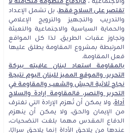
والاجتماعية ،
فالدفاع منظومة متكاملة لا
تقتصر على السلاح فقط
، بل تشمل الإعداد
والتدريب والتجهيز والترويج الإعلامي
والحماية السياسية والاجتماعية والتعبئة
وتجاوز عقبات الطريق. لذا كل المواقع
المرتبطة بمشروع المقاومة يطلق عليها
فعل المقاومة.
بالمقاومة استعاد لبنان عافيته ببركة
التحرير، والموقع المميز للبنان اليوم نتيجة
نجاح ثلاثية الجيش والشعب والمقاومة في
التحرير والنصر، فالمقاومة إرادة والسلاح
أداة
، ولا يمكن أن تُهزم الإرادة التي تغترف
من الإيمان والحق، ولا يمكن أن ينهزم
الدفاع المقدس مهما بلغت التضحيات،
عندها من يلاحق الأداة إنما يلاحق سرابًا،