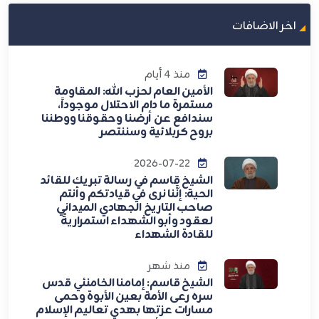
اخر الاضافات
منذ 4 أيام
الأمين العام لحزب الله: المقاومة
مستمرة ما دام الاحتلال موجوداً،
سندافع عن أرضنا وحقوقنا ووطننا
بروح كربلائية وسننتصر
2026-07-22
الشيخ قاسم في رسالة تبريك للقائد
الحية: إنَّنا نرى في قيادتكم وأنتم
صاحب التاريخ الجهادي الميداني
لعقود وأبو الشهداء استمراريةً
للقادة الشهداء
منذ شهر
الشيخ قاسم: إمامنا الخامنئي قدس
سره رعى الأمة بعين الأبوة وحمى
مسارات عزتها بهدي تعاليم الإسلام