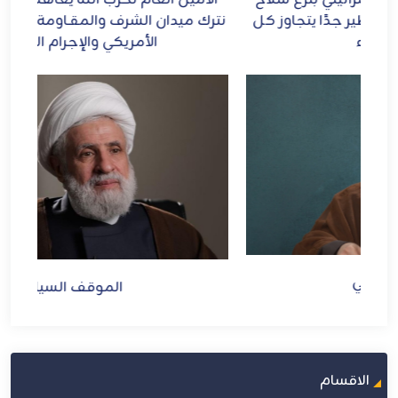
ل
نترك ميدان الشرف والمقـاومة ومواجهة الطاغوت
الأمريكي والإجرام الصهيوني
الموقف السياسي
الاقسام