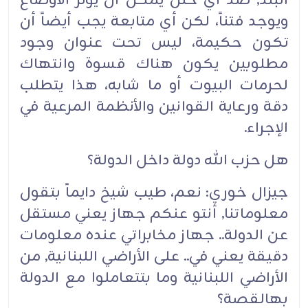
البلد, ضد أي خلل يمكن أن يُوتر الأوضاع
ويوجد فتناً، لكن أي متابعة يجب أيضاً أن
تكون حكيمة، ليس تحت عنوان وجود
مطلوبين يكون هناك قسوة وانتهاك
لحرمات البيوت أو ما شابه، هذا يتطلب
دقة ورعاية القوانين والأنظمة المرعية في
الإجراء.‏
هل حزب الله دولة داخل الدولة؟‏
جيزال خوري: نعم، طيب شيخ دايماً بتقول
معلوماتنا, أنتو عنكم جهاز يعني مستقل
عن الدولة.. جهاز مخابراتي عنده معلومات
دقيقة يعني في.. على الأراضي اللبنانية, من
الأراضي اللبنانية وما بتتعاملوا مع الدولة
بهالقصة؟‏