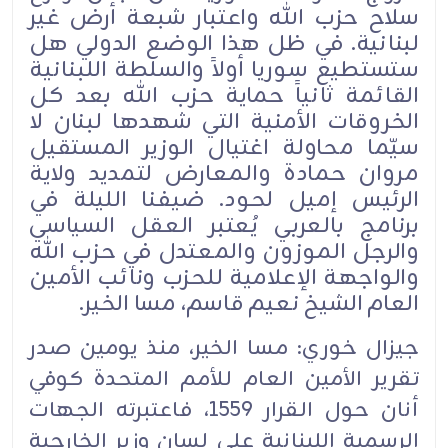
سلاح حزب الله واعتبار شبعة أرض غير
لبنانية. في ظل هذا الوضع الدولي هل
ستستطيع سوريا أولاً والسلطة اللبنانية
القائمة ثانياً حماية حزب الله بعد كل
الخروقات الأمنية التي شهدها لبنان لا
سيّما محاولة اغتيال الوزير المستقيل
مروان حمادة والمعارض لتمديد ولاية
الرئيس إميل لحود. ضيفنا الليلة في
برنامج بالعربي يُعتبر العقل السياسي
والرجل الموزون والمعتدل في حزب الله
والواجهة الإعلامية للحزب ونائب الأمين
العام الشيخ نعيم قاسم، مسا الخير.
جيزال خوري: مسا الخير، منذ يومين صدر
تقرير الأمين العام للأمم المتحدة كوفي
أنان حول القرار 1559، فاعتبرته الجهات
الرسمية اللبنانية على لسان وزير الخارجية