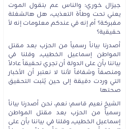
جيزال خوري: والناس عم بتقول الموت
يعني تحت وطأة التعذيب، هل هالشغلة
مفبركة؟ أم إنه في عندكم معلومات إنه لأ
حقيقية؟‏
أصدرنا بياناً رسمياً من الحزب بعد مقتل
المواطن إسماعيل الخطيب, وقلنا في
بياننا بأن على الدولة أن تجري تحقيقاً عادلاً
ومنصفاً وشفافاً لأننا لا نعتبر أن الأخبار
التي وردت دقيقة إلى حين يُثبت التحقيق
صحتها‏
الشيخ نعيم قاسم: نعم، نحن أصدرنا بياناً
رسمياً من الحزب بعد مقتل المواطن
إسماعيل الخطيب, وقلنا في بياننا بأن على