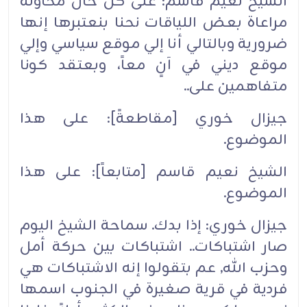
الشيخ نعيم قاسم: على كل حال محاولة
مراعاة بعض اللياقات نحنا بنعتبرها إنها
ضرورية وبالتالي أنا إلي موقع سياسي وإلي
موقع ديني في آنٍ معاً، وبعتقد كونا
متفاهمين على..‏
جيزال خوري [مقاطعةً]: على هذا
الموضوع.‏
الشيخ نعيم قاسم [متابعاً]: على هذا
الموضوع.‏
جيزال خوري: إذا بدك. سماحة الشيخ اليوم
صار اشتباكات.. اشتباكات بين حركة أمل
وحزب الله, عم بتقولوا إنه الاشتباكات هي
فردية في قرية صغيرة في الجنوب اسمها