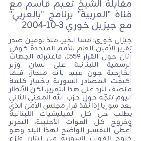
مقابلة الشيخ نعيم قاسم مع
قناة "العربية" برنامج "بالعربي"
مع جيزيل خوري 3-10-2004
جيزال خوري: مسا الخير، منذ يومين صدر
تقرير الأمين العام للأمم المتحدة كوفي
أنان حول القرار 1559، فاعتبرته الجهات
الرسمية اللبنانية على لسان وزير
الخارجية جون عبيد بأنه منحاز، فيما
اكتفت المصادر السورية باختيار كلمة
منصف للرد على هذا التقرير، لكن الأنظار
اليوم تتجّه حول حزب الله المعني الثاني
بعد سوريا إذا نُفّذ قرار مجلس الأمن الذي
يطلب حل كل الميليشيات اللبنانية
وخروج كل القوات الأجنبية، التقرير
أعطى التفسير الواضح لهذا البند وهو
خروج القوات السورية من لبنان ونزع