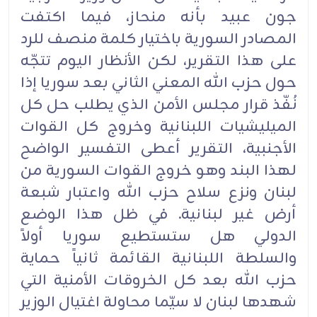
جون عبيد بأنه منحاز، فيما اكتفت
المصادر السورية باختيار كلمة منصف للرد
على هذا التقرير، لكن الأنظار اليوم تتجّه
حول حزب الله المعني الثاني بعد سوريا إذا
نُفّذ قرار مجلس الأمن الذي يطلب حل كل
الميليشيات اللبنانية وخروج كل القوات
الأجنبية، التقرير أعطى التفسير الواضح
لهذا البند وهو خروج القوات السورية من
لبنان ونزع سلاح حزب الله واعتبار شبعة
أرض غير لبنانية. في ظل هذا الوضع
الدولي هل ستستطيع سوريا أولاً
والسلطة اللبنانية القائمة ثانياً حماية
حزب الله بعد كل الخروقات الأمنية التي
شهدها لبنان لا سيّما محاولة اغتيال الوزير