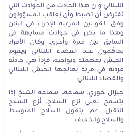
اللبناني وأن هذا الحادث من الحوادث التي
يُفترض أن تضبط وأن يُعاقب المسؤولون
وفق القوانين المرعية الإجراء في لبنان
وهذا ما تكرر في حوادث مشابهة في
السابق بين فترة وأخرى, وكان الأفراد
يحاكَمون عند القضاء اللبناني ويقوم
الجيش بمهمته وبواجبه، فإذاً هي حادثة
فردية في قرية يعالجها الجيش اللبناني
والقضاء اللبناني.‏
جيزال خوري: سماحة.. سماحة الشيخ إذا
بتسمح يعني نزع السلاح, نُزع السلاح
التقيل, عم بتقول السلاح المتوسط
والسلاح والخفيف.‏