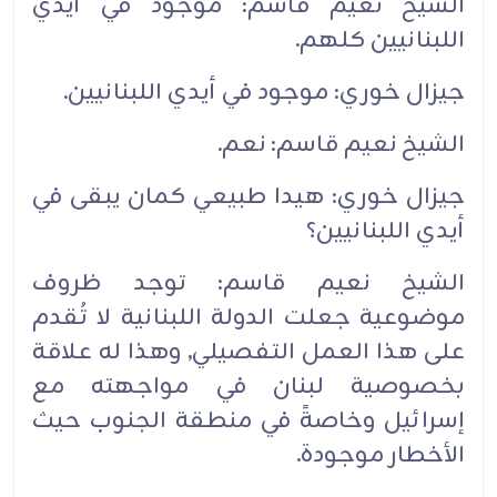
الشيخ نعيم قاسم: موجود في أيدي
اللبنانيين كلهم.‏
جيزال خوري: موجود في أيدي اللبنانيين.‏
الشيخ نعيم قاسم: نعم.‏
جيزال خوري: هيدا طبيعي كمان يبقى في
أيدي اللبنانيين؟‏
الشيخ نعيم قاسم: توجد ظروف
موضوعية جعلت الدولة اللبنانية لا تُقدم
على هذا العمل التفصيلي, وهذا له علاقة
بخصوصية لبنان في مواجهته مع
إسرائيل وخاصةً في منطقة الجنوب حيث
الأخطار موجودة.‏