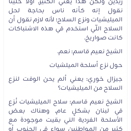
زبدين ولكن هذا يعني الكثير, أولاً خلينا
نقول إنه كأنه ناس بحاجة لحل
الميليشيات ونزع السلاح؛ لأنه لازم نقول أن
السلاح اللّي استخدم في هذه الاشتباكات
كانت صواريخ.‏
الشيخ نعيم قاسم: نعم.‏
حول نزع أسلحة الميلشيات‏
جيزال خوري: يعني ألم يحن الوقت لنزع
السلاح من الميليشيات؟‏
الشيخ نعيم قاسم: سلاح الميليشيات نُزع
في لبنان بشكلٍ عام, وهناك بعض
الأسلحة الفردية التي بقيت موجودة مع
كثير من المواطنين سواء في الجنوب أو