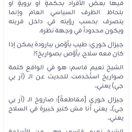
فيها بعض الأفراد بحكمةٍ أو برويةٍ أو
بلحاظ الظرف السياسي العام وإنما
يتصرف بحسب رؤيته في داخل قريته
ويكون محدوداً في وجهة نظره.‏
جيزال خوري: طيب بأوّص ببارودة يمكن إذا
كان معه سلاح, بأوّص بصواريخ؟!‏
الشيخ نعيم قاسم: هو في الواقع كلمة
صواريخ استُخدمت للحديث عن الـ (آر بي
جي) يعني..‏
جيزال خوري [مقاطعةً]: صاروخ الـ (آر بي
جي).. يعني أنا مش كتير خبيرة في السلاح
يعني..‏
الشيخ نعيم قاسم: وهي من الأسلحة