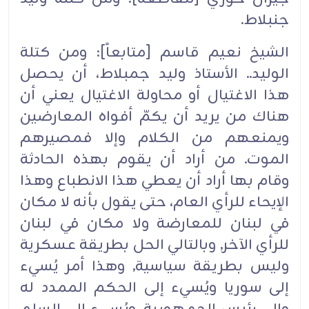
جنبلاط.‏
الشيخ نعيم قاسم [متابعاً]: ومن كتلة
الوليد.. الأستاذ وليد جمبلاط، أن يحصل
هذا الاغتيال أو محاولة الاغتيال يعني أن
هناك من يريد أن يكمّ أفواه المعارضين
ويمنعهم من الكلام وإلا فمصيرهم
الموت. من أراد أن يقوم بهذه الحادثة
وقام بها أراد أن يعطي هذا الانطباع وهذا
الإيحاء للرأي العام، حتى يقول بأنه لا مكان
في لبنان للمعارضة ولا مكان في لبنان
للرأي الآخر, وبالتالي الحل بطريقة عسكرية
وليس بطريقة سياسية, وهذا أمر يُسيء
إلى سوريا ويُسيء إلى الحكم الممدد له