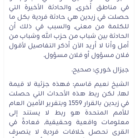
في مناطق أخرى, والحادثة الأخيرة التي
حصلت في زبدين هي حادثة فردية بكل ما
للكلمة من معنى, والسبب في ذلك أن
الحادثة بين شباب من حزب الله وشباب من
أمل وأنا لا أريد الآن أذكر التفاصيل لأقول
فلان مسؤول أو فلان مسؤول.‏
جيزال خوري: صحيح.‏
الشيخ نعيم قاسم: فهذه جزئية لا قيمة
لها, لكن ربط هذه الأحداث التي حصلت
في زبدين بالقرار 1559 وبتقرير الأمين العام
للأمم المتحدة هو ربط لا يستند إلى
معلومات واقعية وحقيقية, فعادةً في
القرى تحصل خلافات فردية لا يتصرف