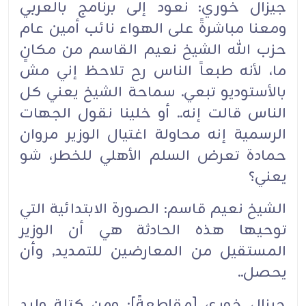
جيزال خوري: نعود إلى برنامج بالعربي
ومعنا مباشرةً على الهواء نائب أمين عام
حزب الله الشيخ نعيم القاسم من مكانٍ
ما، لأنه طبعاً الناس رح تلاحظ إني مش
بالأستوديو تبعي. سماحة الشيخ يعني كل
الناس قالت إنه.. أو خلينا نقول الجهات
الرسمية إنه محاولة اغتيال الوزير مروان
حمادة تعرض السلم الأهلي للخطر، شو
يعني؟‏
الشيخ نعيم قاسم: الصورة الابتدائية التي
توحيها هذه الحادثة هي أن الوزير
المستقيل من المعارضين للتمديد, وأن
يحصل..‏
جيزال خوري [مقاطعةً]: ومن كتلة وليد