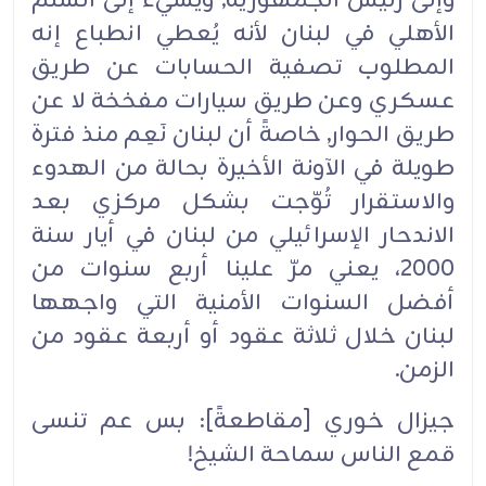
وإلى رئيس الجمهورية, ويُسيء إلى السلم
الأهلي في لبنان لأنه يُعطي انطباع إنه
المطلوب تصفية الحسابات عن طريق
عسكري وعن طريق سيارات مفخخة لا عن
طريق الحوار, خاصةً أن لبنان نَعِم منذ فترة
طويلة في الآونة الأخيرة بحالة من الهدوء
والاستقرار تُوّجت بشكل مركزي بعد
الاندحار الإسرائيلي من لبنان في أيار سنة
2000، يعني مرّ علينا أربع سنوات من
أفضل السنوات الأمنية التي واجهها
لبنان خلال ثلاثة عقود أو أربعة عقود من
الزمن.‏
جيزال خوري [مقاطعةً]: بس عم تنسى
قمع الناس سماحة الشيخ!‏