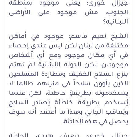
جيزال خوري: يعني موجود بمنطقة
الجنوب، مش موجود على الأراضي
اللبنانية؟‏
الشيخ نعيم قاسم: موجود في أماكن
مختلفة من لبنان لكن ليس عندي إحصاء
في أي مكان موجود ومع أي أشخاص
موجودين, لكن الدولة اللبنانية لم تهتم
بنزع السلاح الخفيف ومطاردة المسلحين
الذين يأوون سلاحاً في منزلهم طالما لا
يستخدمونه بطريقةٍ خاطئة، لكن عندما
يُستخدم بطريقة خاطئة يُصادر السلاح
ويُعاقب الجاني وهذا ما أعتقد أنه سوف
يحصل في هذه الحادثة.‏
جيزال خوري: بتعرف هيدي الحادثة