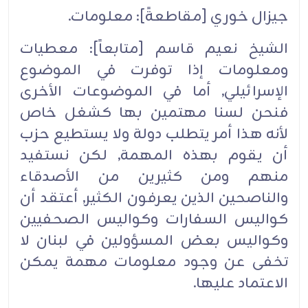
جيزال خوري [مقاطعةً]: معلومات.‏
الشيخ نعيم قاسم [متابعاً]: معطيات
ومعلومات إذا توفرت في الموضوع
الإسرائيلي, أما في الموضوعات الأخرى
فنحن لسنا مهتمين بها كشغل خاص
لأنه هذا أمر يتطلب دولة ولا يستطيع حزب
أن يقوم بهذه المهمة, لكن نستفيد
منهم ومن كثيرين من الأصدقاء
والناصحين الذين يعرفون الكثير, أعتقد أن
كواليس السفارات وكواليس الصحفيين
وكواليس بعض المسؤولين في لبنان لا
تخفى عن وجود معلومات مهمة يمكن
الاعتماد عليها.‏