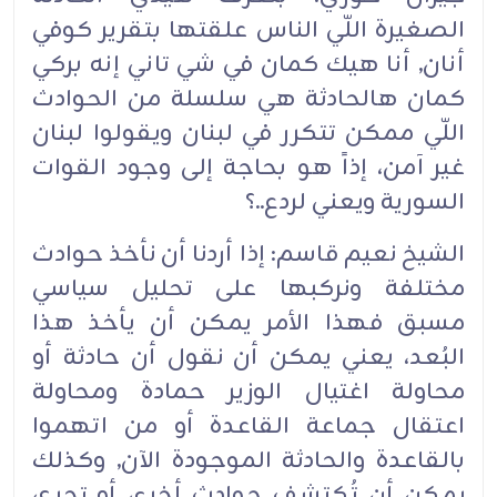
الصغيرة اللّي الناس علقتها بتقرير كوفي
أنان, أنا هيك كمان في شي تاني إنه بركي
كمان هالحادثة هي سلسلة من الحوادث
اللّي ممكن تتكرر في لبنان ويقولوا لبنان
غير آمن، إذاً هو بحاجة إلى وجود القوات
السورية ويعني لردع..؟‏
الشيخ نعيم قاسم: إذا أردنا أن نأخذ حوادث
مختلفة ونركبها على تحليل سياسي
مسبق فهذا الأمر يمكن أن يأخذ هذا
البُعد، يعني يمكن أن نقول أن حادثة أو
محاولة اغتيال الوزير حمادة ومحاولة
اعتقال جماعة القاعدة أو من اتهموا
بالقاعدة والحادثة الموجودة الآن, وكذلك
يمكن أن تُكتشف حوادث أخرى أو تجري