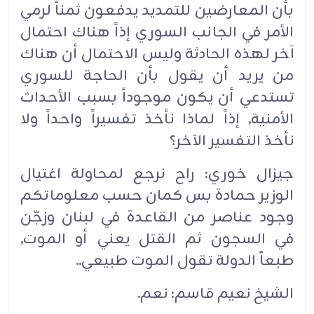
بأن المعارضين للتمديد يدفعون ثمناً لرمي
الأمر في الجانب السوري إذاً هناك احتمال
آخر لهذه الحادثة وليس الاحتمال أن هناك
من يريد أن يقول بأن الحاجة للسوري
تستدعي أن يكون موجوداً بسبب الأحداث
الأمنية, إذاً لماذا نأخذ تفسيراً واحداً ولا
نأخذ التفسير الآخر؟‏
جيزال خوري: راح نرجع لمحاولة اغتيال
الوزير حمادة بس كمان حسب معلوماتكم
وجود عناصر من القاعدة في لبنان وزجّن
في السجون ثم القتل يعني أو الموت,
طبعاً الدولة تقول الموت طبيعي..‏
الشيخ نعيم قاسم: نعم.‏