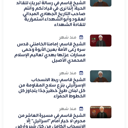
الشيخ قاسم في رسالة تبريك للقائد
الحية: إنَّنا نرى في قيادتكم وأنتم
صاحب التاريخ الجهادي الميداني
لعقود وأبو الشهداء استمراريةً
للقادة الشهداء
منذ شهر
الشيخ قاسم: إمامنا الخامنئي قدس
سره رعى الأمة بعين الأبوة وحمى
مسارات عزتها بهدي تعاليم الإسلام
المحمدي الأصيل
منذ شهر
الشيخ قاسم: ربط الانسحاب
الإسرائيلي بنزع سلاح المقاومة من
كل لبنان طرحٌ خطير جدًا يتجاوز كل
الخطوط الحمراء
منذ شهر
الشيخ قاسم في مسيرة العاشر من
محرم: لا خيار أمام "اسرائيل" إلّا
الانسحاب الكامل من كلّ شبر وأرض