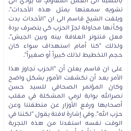
بالنسبة الى العمل المقاوم، ما يؤدي الى
تشويه سمعتها بمثل هذه الأحداث".
ويلفت الشيخ قاسم الى ان "الأحداث بدت
وكأنها محاولة لجرّ الحزب كي يتصرف بردة
فعل فتتوتر العلاقة بينه وبين الجيش".
ولذلك "كنا أمام استهداف سواء كان
حجم التخطيط لذلك كبيراً أو صغيراً".‏
على ان قاسم يعلن أن "الحزب تجاوز هذا
الأمر بعد أن تكشفت الأمور بشكل واضح
وكان المؤتمر الصحافي للسيد حسن
نصرالله بوابة لرمي المشكلة في مقلب
أصحابها ورفع الأوزار عن منطقتنا وعن
حزب الله". وفي إشارة لافتة يقول "لكننا في
الوقت نفسه استفدنا من هذه التجربة