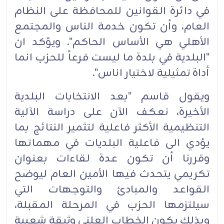
في دائرة القوانين للمحافظة على النظام
العام، وأن تكون خدمة الناس والمجتمع
الأهلي هي الأساس الحاكم". ويؤكد ان
"البلدية في بلدة ما ليست فرعاً للحزب انما
أداة تمثيلية لاختيار اناس".‏
ويقول قاسم "بعد الانتخابات البلدية
الأخيرة، نعكف الآن على دراسة الآلية
التنظيمية الأكثر فاعلية لتثمير النتائج بما
يؤدي الى فاعلية البلديات في مهماتها
وقررنا أن تكون عدة لقاءات بعنوان
تكريمي يتحدث فيها الأمين العام ليوضح
القواعد والمبادئ والتوجهات التي
سيلتزمها الحزب في المرحلة المقبلة،
وبذلك يكون الخطاب العلني وثيقة شعبية