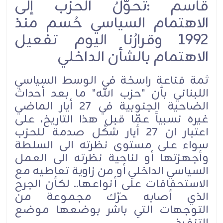
قاسم :تحوّلُ الحزب إلى
الاهتمام السياسي حُسم منذ
1992 وقرارُنا اليوم تفعيل
الاهتمام بالشأن الداخلي
ثمة قناعة راسخة في الوسط السياسي
اللبناني بأن "حزب الله" ما بعد أحداث
الضاحية الجنوبية في 27 أيار الماضي
غيره نسبياً عمّا قبل هذا التاريخ، على
اعتبار ان 27 أيار شكّل صدمة للحزب
سواء على مستوى نظرته الى السلطة
وأجهزتها أو لناحية نظرته الى العمل
السياسي الداخلي أو من زاوية تعاطيه مع
الاستحقاقات على أنواعها.. لكأن الجرح
الذي أصابه حرّك مجموعة من
التوجهات التي باشر بوضعها موضع
التنفيذ.