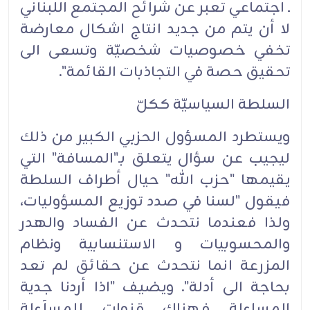
ـ اجتماعي تعبر عن شرائح المجتمع اللبناني
لا أن يتم من جديد انتاج اشكال معارضة
تخفي خصوصيات شخصيّة وتسعى الى
تحقيق حصة في التجاذبات القائمة".‏
السلطة السياسيّة ككلّ‏
ويستطرد المسؤول الحزبي الكبير من ذلك
ليجيب عن سؤال يتعلق بـ"المسافة" التي
يقيمها "حزب الله" حيال أطراف السلطة
فيقول "لسنا في صدد توزيع المسؤوليات،
ولذا فعندما نتحدث عن الفساد والهدر
والمحسوبيات و الاستنسابية ونظام
المزرعة انما نتحدث عن حقائق لم تعد
بحاجة الى أدلة". ويضيف "اذا أردنا جدية
المساءلة فهناك قنوات للمسآءلة