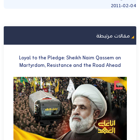
2011-02-04
مقالات مرتبطة
U
Loyal to the Pledge: Sheikh Naim Qassem on
في 
Martyrdom, Resistance and the Road Ahead
ch
et