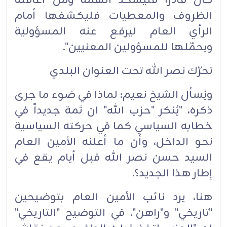
كان قادراً فليشحذ الهمة ومن أعاقته
الظروف والمعطيات فليكشفها أمام
الرأي العام ليرفع عنه المسؤولية
ويحمّلها للمسؤولين المعنيين".‏
تحرّك نصر الله تحت العنوان البلدي‏
ويُسأل الشيخ نعيم: لماذا في ضوء ما جرى
ذكره، "يُنكر "حزب الله" ان ثمة جديداً في
خطابه السياسي كما في حركته السياسية
نحو الداخل، وأن ما أعلنه الأمين العام
السيد حسن نصر الله قبل أيام يقع في
إطار هذا الجديد؟.‏
هنا، يرد نائب الأمين العام بتوضيحين
"تاريخي" و"راهن". في التوضيح "التاريخي"