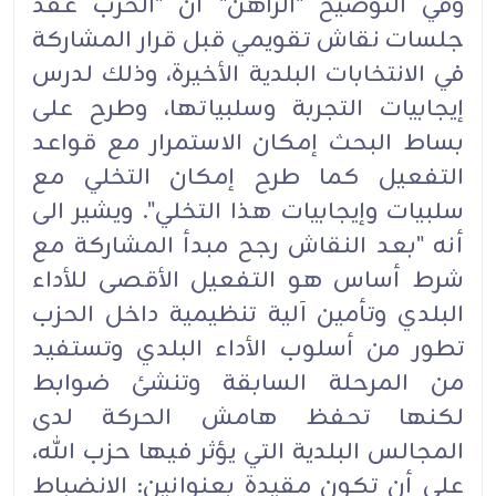
وفي التوضيح "الراهن" ان "الحزب عقد
جلسات نقاش تقويمي قبل قرار المشاركة
في الانتخابات البلدية الأخيرة، وذلك لدرس
إيجابيات التجربة وسلبياتها، وطرح على
بساط البحث إمكان الاستمرار مع قواعد
التفعيل كما طرح إمكان التخلي مع
سلبيات وإيجابيات هذا التخلي". ويشير الى
أنه "بعد النقاش رجح مبدأ المشاركة مع
شرط أساس هو التفعيل الأقصى للأداء
البلدي وتأمين آلية تنظيمية داخل الحزب
تطور من أسلوب الأداء البلدي وتستفيد
من المرحلة السابقة وتنشئ ضوابط
لكنها تحفظ هامش الحركة لدى
المجالس البلدية التي يؤثر فيها حزب الله،
على أن تكون مقيدة بعنوانين: الانضباط