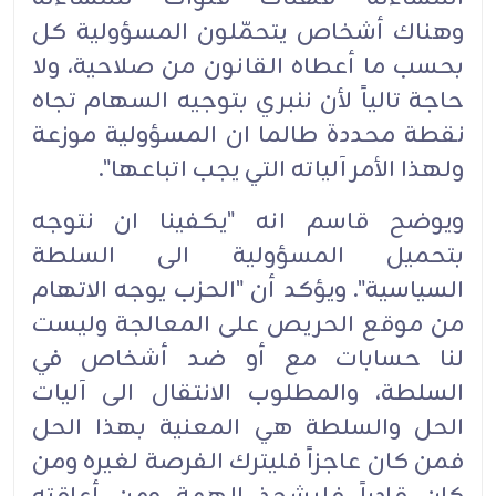
وهناك أشخاص يتحمّلون المسؤولية كل
بحسب ما أعطاه القانون من صلاحية، ولا
حاجة تالياً لأن ننبري بتوجيه السهام تجاه
نقطة محددة طالما ان المسؤولية موزعة
ولهذا الأمر آلياته التي يجب اتباعها".‏
ويوضح قاسم انه "يكفينا ان نتوجه
بتحميل المسؤولية الى السلطة
السياسية". ويؤكد أن "الحزب يوجه الاتهام
من موقع الحريص على المعالجة وليست
لنا حسابات مع أو ضد أشخاص في
السلطة، والمطلوب الانتقال الى آليات
الحل والسلطة هي المعنية بهذا الحل
فمن كان عاجزاً فليترك الفرصة لغيره ومن