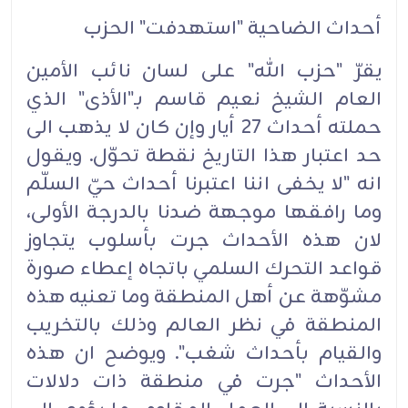
أحداث الضاحية "استهدفت" الحزب‏
يقرّ "حزب الله" على لسان نائب الأمين
العام الشيخ نعيم قاسم بـ"الأذى" الذي
حملته أحداث 27 أيار وإن كان لا يذهب الى
حد اعتبار هذا التاريخ نقطة تحوّل. ويقول
انه "لا يخفى اننا اعتبرنا أحداث حيّ السلّم
وما رافقها موجهة ضدنا بالدرجة الأولى،
لان هذه الأحداث جرت بأسلوب يتجاوز
قواعد التحرك السلمي باتجاه إعطاء صورة
مشوّهة عن أهل المنطقة وما تعنيه هذه
المنطقة في نظر العالم وذلك بالتخريب
والقيام بأحداث شغب". ويوضح ان هذه
الأحداث "جرت في منطقة ذات دلالات