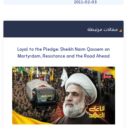
2011-02-03
مقالات مرتبطة
U
Loyal to the Pledge: Sheikh Naim Qassem on
في 
Martyrdom, Resistance and the Road Ahead
ch
et