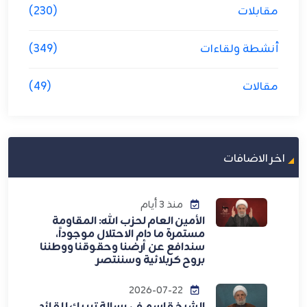
مقابلات
(230)
أنشطة ولقاءات
(349)
مقالات
(49)
اخر الاضافات
منذ 3 أيام
الأمين العام لحزب الله: المقاومة
مستمرة ما دام الاحتلال موجوداً،
سندافع عن أرضنا وحقوقنا ووطننا
بروح كربلائية وسننتصر
2026-07-22