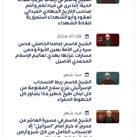
الشيخ قاسم في رسالة تبريك للقائد
الحية: إنَّنا نرى في قيادتكم وأنتم
صاحب التاريخ الجهادي الميداني
لعقود وأبو الشهداء استمراريةً
للقادة الشهداء
2026-07-08
الشيخ قاسم: إمامنا الخامنئي قدس
سره رعى الأمة بعين الأبوة وحمى
مسارات عزتها بهدي تعاليم الإسلام
المحمدي الأصيل
منذ شهر
الشيخ قاسم: ربط الانسحاب
الإسرائيلي بنزع سلاح المقاومة من
كل لبنان طرحٌ خطير جدًا يتجاوز كل
الخطوط الحمراء
منذ شهر
الشيخ قاسم في مسيرة العاشر من
محرم: لا خيار أمام "اسرائيل" إلّا
الانسحاب الكامل من كلّ شبر وأرض