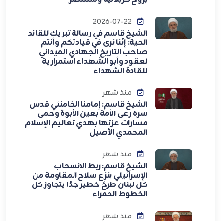
بروح كربلائية وسننتصر
2026-07-22
الشيخ قاسم في رسالة تبريك للقائد
الحية: إنَّنا نرى في قيادتكم وأنتم
صاحب التاريخ الجهادي الميداني
لعقود وأبو الشهداء استمراريةً
للقادة الشهداء
منذ شهر
الشيخ قاسم: إمامنا الخامنئي قدس
سره رعى الأمة بعين الأبوة وحمى
مسارات عزتها بهدي تعاليم الإسلام
المحمدي الأصيل
منذ شهر
الشيخ قاسم: ربط الانسحاب
الإسرائيلي بنزع سلاح المقاومة من
كل لبنان طرحٌ خطير جدًا يتجاوز كل
الخطوط الحمراء
منذ شهر