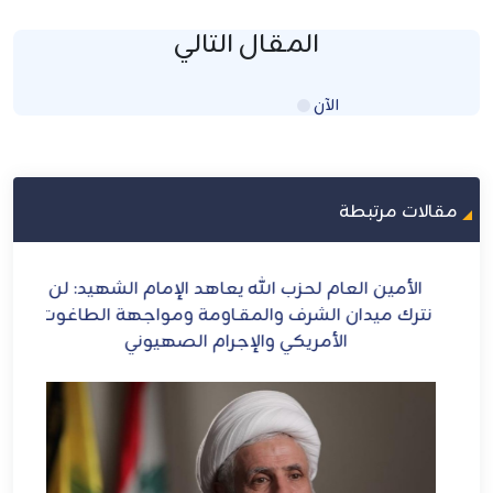
المقال التالي
الآن
Loading...
مقالات مرتبطة
ح
الأمين العام لحزب الله يعاهد الإمام الشهيد: لن
الش
ل
نترك ميدان الشرف والمقـاومة ومواجهة الطاغوت
الأمريكي والإجرام الصهيوني