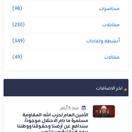
محاضرات
(98)
مقابلات
(230)
أنشطة ولقاءات
(349)
مقالات
(49)
اخر الاضافات
منذ 5 أيام
الأمين العام لحزب الله: المقاومة
مستمرة ما دام الاحتلال موجوداً،
سندافع عن أرضنا وحقوقنا ووطننا