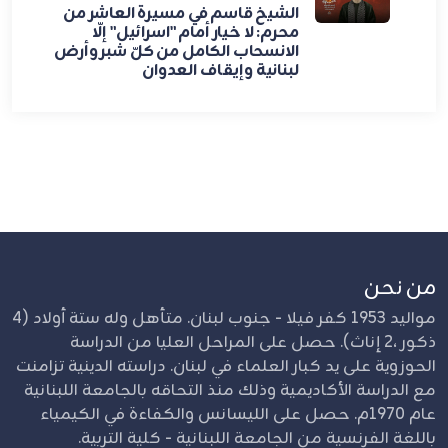
الشيخ قاسم في مسيرة العاشر من
محرم: لا خيار أمام "اسرائيل" إلّا
الانسحاب الكامل من كلّ شبر وأرض
لبنانية وإيقاف العدوان
من نحن
مواليد 1953 كفر فيلا - جنوب لبنان. متأهل وله ستة أولاد (4
ذكور ،2 إناث). حصل على المراحل العليا من الدراسة
الحوزوية على يد كبار العلماء في لبنان. دراسته الدينية تزامنت
مع الدراسة الأكاديمية وذلك منذ التحاقه بالجامعة اللبنانية
عام 1970م. حصل على الليسانس والكفاءة في الكيمياء
باللغة الفرنسية من الجامعة اللبنانية - كلية التربية.