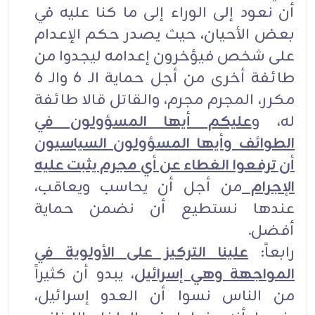
أن نعود إلى الوراء إلى ما كنا عليه في
بعض الأحيان، حيث يصدر حكم الإعدام
على شخص فيؤخرون إعدامه ليجدوا من
طائفة أخرى من أجل حماية الـ 6 والـ 6
مكرر، المجرم مجرم، والقاتل قالا طائفة
له، و
عليكم أيها المسؤولون في
الطوائف وأيها المسؤولون السياسيون
أن ترفعوا الغطاء عن أي مجرم يثبت عليه
الإجرام
من أجل أن يحاسب ويعاقب،
عندها نستطيع أن نضمن حماية
أفضل.
رابعاً:
علينا التركيز على الأولوية في
المواجهة وهي إسرائيل
، يبدو أن كثيراً
من الناس نسوا أن العدو إسرائيل،