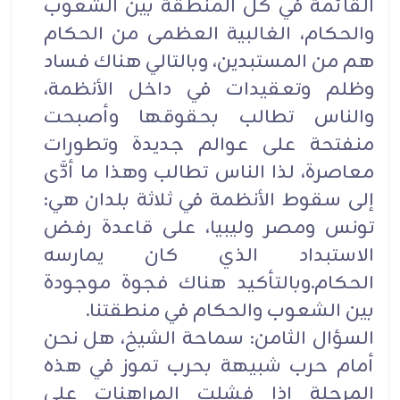
القائمة في كل المنطقة بين الشعوب
والحكام، الغالبية العظمى من الحكام
هم من المستبدين، وبالتالي هناك فساد
وظلم وتعقيدات في داخل الأنظمة،
والناس تطالب بحقوقها وأصبحت
منفتحة على عوالم جديدة وتطورات
معاصرة، لذا الناس تطالب وهذا ما أدَّى
إلى سقوط الأنظمة في ثلاثة بلدان هي:
تونس ومصر وليبيا، على قاعدة رفض
الاستبداد الذي كان يمارسه
الحكام.وبالتأكيد هناك فجوة موجودة
بين الشعوب والحكام في منطقتنا.
السؤال الثامن: سماحة الشيخ، هل نحن
أمام حرب شبيهة بحرب تموز في هذه
المرحلة إذا فشلت المراهنات على