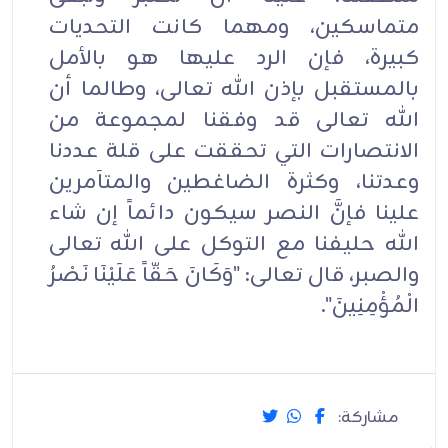
متماسكين، ومهما كانت التحديات
كبيرة، فإن الرد عليها هو بالأمل
بالمستقبل بإذن الله تعالى، وطالما أن
الله تعالى قد وفقنا لمجموعة من
الانتصارات التي تحققت على قلة عددنا
وعدتنا، وكثرة الضاغطين والمتآمرين
علينا فإنَّ النصر سيكون دائماً إن شاء
الله حليفنا مع التوكل على الله تعالى
والصبر، قال تعالى: "وَكَانَ حَقّاً عَلَيْنَا نَصْرُ
الْمُؤْمِنِينَ".
مشاركة: