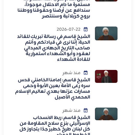
مستمرة ما دام الاحتلال موجوداً،
سندافع عن أرضنا وحقوقنا ووطننا
بروح كربلائية وسننتصر
2026-07-22
الشيخ قاسم في رسالة تبريك للقائد
الحية: إنَّنا نرى في قيادتكم وأنتم
صاحب التاريخ الجهادي الميداني
لعقود وأبو الشهداء استمراريةً
للقادة الشهداء
منذ شهر
الشيخ قاسم: إمامنا الخامنئي قدس
سره رعى الأمة بعين الأبوة وحمى
مسارات عزتها بهدي تعاليم الإسلام
المحمدي الأصيل
منذ شهر
الشيخ قاسم: ربط الانسحاب
الإسرائيلي بنزع سلاح المقاومة من
كل لبنان طرحٌ خطير جدًا يتجاوز كل