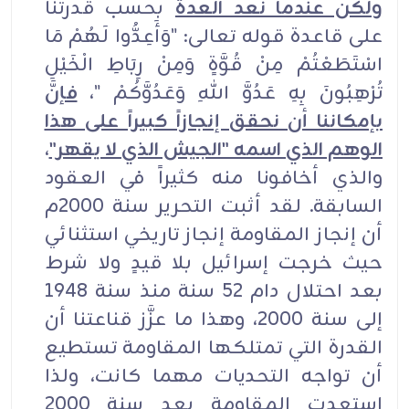
ولكن عندما نعد العدة
بحسب قدرتنا
على قاعدة قوله تعالى: "وَأَعِدُّوا لَهُمْ مَا
اسْتَطَعْتُمْ مِنْ قُوَّةٍ وَمِنْ رِبَاطِ الْخَيْلِ
تُرْهِبُونَ بِهِ عَدُوَّ اللهِ وَعَدُوَّكُمْ "،
فإنَّ
بإمكاننا أن نحقق إنجازاً كبيراً على هذا
الوهم الذي اسمه "الجيش الذي لا يقهر"
،
والذي أخافونا منه كثيراً في العقود
السابقة. لقد أثبت التحرير سنة 2000م
أن إنجاز المقاومة إنجاز تاريخي استثنائي
حيث خرجت إسرائيل بلا قيدٍ ولا شرط
بعد احتلال دام 52 سنة منذ سنة 1948
إلى سنة 2000، وهذا ما عزَّز قناعتنا أن
القدرة التي تمتلكها المقاومة تستطيع
أن تواجه التحديات مهما كانت، ولذا
استعدت المقاومة بعد سنة 2000