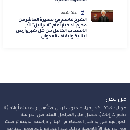
الخطوط الحمراء
منذ شهر
الشيخ قاسم في مسيرة العاشر من
محرم: لا خيار أمام "اسرائيل" إلّا
الانسحاب الكامل من كلّ شبر وأرض
لبنانية وإيقاف العدوان
من نحن
مواليد 1953 كفر فيلا - جنوب لبنان. متأهل وله ستة أولاد (4
ذكور ،2 إناث). حصل على المراحل العليا من الدراسة
الحوزوية على يد كبار العلماء في لبنان. دراسته الدينية تزامنت
مع الدراسة الأكاديمية وذلك منذ التحاقه بالجامعة اللبنانية