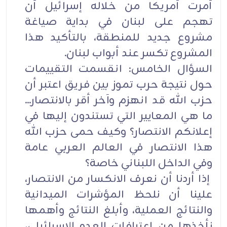
أمرت أمريكا من خلاله إسرائيل أن
تهجم على لبنان في بداية صياغة
مشروع جديد للمنطقة، بالتأكيد هذا
المشروع تكسر عند أبواب لبنان.
السؤال الخامس: انقسمت التقييمات
حول نتيجة حرب تموز بين فريق اعتبر أن
حزب الله قد انهزم وآخر أقر بالانتصار...
ما هي المعايير التي تستندون إليها في
إعلانكم الانتصار؟ وكيف حمى حزب الله
هذا الانتصار في العالم العربي عامة
وفي الداخل اللبناني خاصة؟
إذا أردنا أن نعرف الانكسار من الانتصار،
علينا أن نلحظ المؤشرات الميدانية
والنتائج العملية، وأبلغ النتائج وأهمها
نأخذها من اعترافات العدو الإسرائيلي،