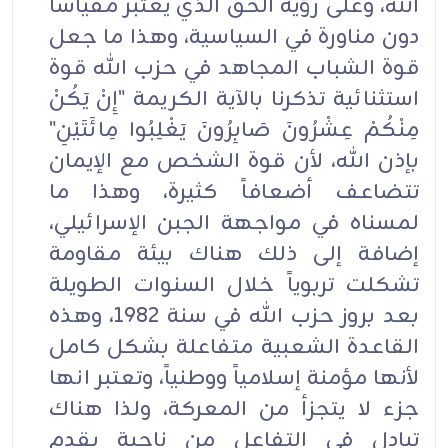
الله، وعلى رؤية الحق الذي يعتبر مقياساً
دون مناورة في السياسية، وهذا ما جعل
قوة الشباب المجاهد في حزب الله قوة
استثنائية تذكرنا بالآية الكريمة "إِنْ يَكُنْ
مِنْكُمْ عِشْرُونَ صَابِرُونَ يَغْلِبُوا مِائَتَيْنِ"
بإذن الله، لأن قوة الشخص مع الإيمان
تتضاعف أضعافاً كثيرة، وهذا ما
لمسناه في مواجهة الجبن الإسرائيلي،
إضافة إلى ذلك هناك بيئة مقاومة
تشكلت تربوياً خلال السنوات الطويلة
بعد بروز حزب الله في سنة 1982، وهذه
القاعدة الشعبية متفاعلة بشكل كامل
لأنها مؤمنة إسلامياً ووطنياً، وتعتبر انها
جزء لا يتجزأ من المعركة، ولذا هناك
تبادل في التفاعل من ناحية يقدم