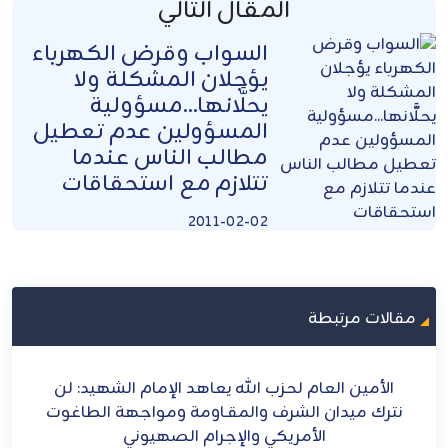
المقال التالي
السواب وقرض الكهرباء
يؤجلان المشكلة ولا
يحلَّانها...مسؤولية
المسؤولين عدم تعطيل
مطالب الناس عندما
تتلازم مع استحقاقات
2011-02-02
مقالات مرتبطة
ح
الأمين العام لحزب الله يعاهد الإمام الشهيد: لن
الش
ل
نترك ميدان الشرف والمقـاومة ومواجهة الطاغوت
الأمريكي والإجرام الصهيوني