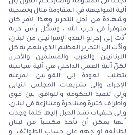
نجحنا في المقاومة، وأصارحكم القول بأن
آلية المواجهة في المقاومة قتال وتضحية
وشهادة من أجل التحرير وهذا الأمر كان
متوفراً في حزب الله ، وشكَّل رأس حربة
أدَّت إلى إخراج العدو الإسرائيلي من لبنان،
وأدَّت إلى التحرير العظيم الذي ينعم به كل
اللبنانيين والعرب والمسلمين والأحرار.
لكنَّ آلية العمل الداخلي هي آلية سياسية
تتطلب العودة إلى القوانين المرعية
الإجراء، وإلى تشريعات المجلس النيابي
وإلى تنفيذ الحكومة والتوافق بين قوى
وأطراف كثيرة ومتناحرة ومتنازعة في لبنان،
وإلى خلفيات تشد الحبل إليها كلما وجدت
أنها يمكن أن تأخذ مكسباً من لبنان
لطائفة أو جهة على حساب الطوائف أو