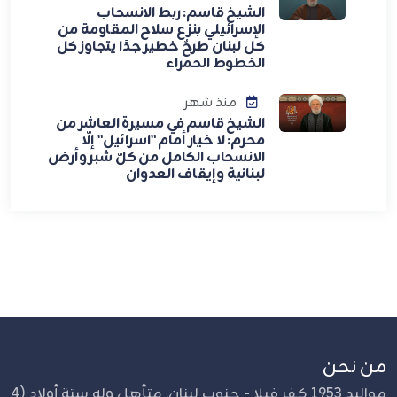
الشيخ قاسم: ربط الانسحاب
الإسرائيلي بنزع سلاح المقاومة من
كل لبنان طرحٌ خطير جدًا يتجاوز كل
الخطوط الحمراء
منذ شهر
الشيخ قاسم في مسيرة العاشر من
محرم: لا خيار أمام "اسرائيل" إلّا
الانسحاب الكامل من كلّ شبر وأرض
لبنانية وإيقاف العدوان
من نحن
مواليد 1953 كفر فيلا - جنوب لبنان. متأهل وله ستة أولاد (4