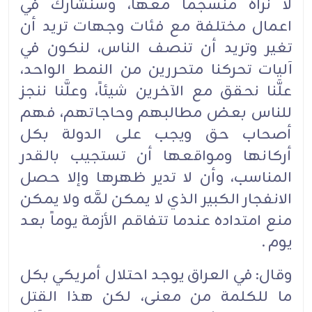
لا نراه منسجماً معها، وسنشارك في
اعمال مختلفة مع فئات وجهات تريد أن
تغير وتريد أن تنصف الناس، لنكون في
آليات تحركنا متحررين من النمط الواحد،
علَّنا نحقق مع الآخرين شيئاً، وعلَّنا ننجز
للناس بعض مطالبهم وحاجاتهم، فهم
أصحاب حق ويجب على الدولة بكل
أركانها ومواقعها أن تستجيب بالقدر
المناسب، وأن لا تدير ظهرها وإلا حصل
الانفجار الكبير الذي لا يمكن لمَّه ولا يمكن
منع امتداده عندما تتفاقم الأزمة يوماً بعد
يوم .‏
وقال: في العراق يوجد احتلال أمريكي بكل
ما للكلمة من معنى، لكن هذا القتل