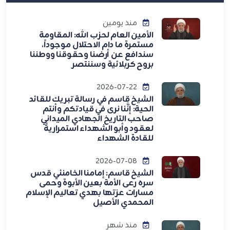
منذ يومين
الأمين العام لحزب الله: المقاومة
مستمرة ما دام الاحتلال موجوداً،
سندافع عن أرضنا وحقوقنا ووطننا
بروح كربلائية وسننتصر
2026-07-22
الشيخ قاسم في رسالة تبريك للقائد
الحية: إنَّنا نرى في قيادتكم وأنتم
صاحب التاريخ الجهادي الميداني
لعقود وأبو الشهداء استمراريةً
للقادة الشهداء
2026-07-08
الشيخ قاسم: إمامنا الخامنئي قدس
سره رعى الأمة بعين الأبوة وحمى
مسارات عزتها بهدي تعاليم الإسلام
المحمدي الأصيل
منذ شهر