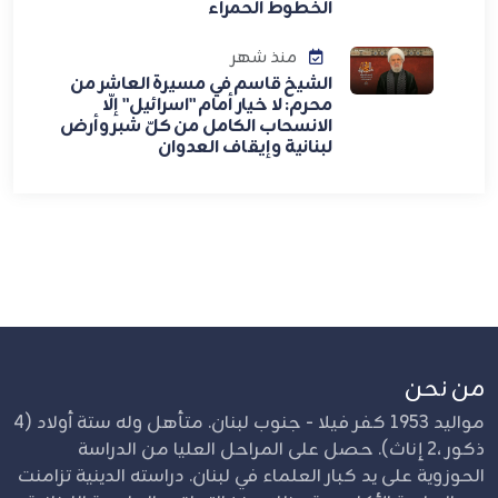
الخطوط الحمراء
منذ شهر
الشيخ قاسم في مسيرة العاشر من
محرم: لا خيار أمام "اسرائيل" إلّا
الانسحاب الكامل من كلّ شبر وأرض
لبنانية وإيقاف العدوان
من نحن
مواليد 1953 كفر فيلا - جنوب لبنان. متأهل وله ستة أولاد (4
ذكور ،2 إناث). حصل على المراحل العليا من الدراسة
الحوزوية على يد كبار العلماء في لبنان. دراسته الدينية تزامنت