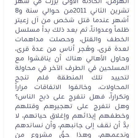
الهرمل، الحادثة الأولى برزت في شهر
تشرين الثاني 2011من حوالي سنة و8
أشهر عندما قتل شخص من آل زعيتر
ظلماً وعدواناً، ثم بعد ذلك بدأ مسلسل
الخطف والقتل، وحصلت مداهمات
لعدة قرى، وهُجر أناس من عدة قرى،
وحاول الأهالي هناك أن يناقشوا مع
المسلحين في الطرف الآخر في محاولة
لتحييد تلك المنطقة فلم تنجح
المحاولات، وخالفوا الاتفاقات مراراً
وتكراراً، فهل نتفرج على ذبح الناس؟
وهل نتفرج على تهجيرهم وقتلهم
وخطفهم إيذائهم وإغلاق حياتهم، لا
بدَّ أن نقف إلى جانبهم، وأن نساندهم
وندعمهم، وهذا حقٌ مشروع من