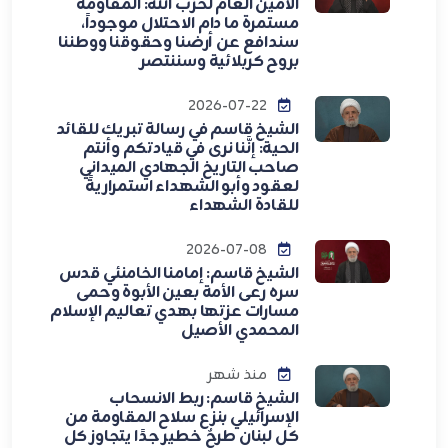
الأمين العام لحزب الله: المقاومة
مستمرة ما دام الاحتلال موجوداً،
سندافع عن أرضنا وحقوقنا ووطننا
بروح كربلائية وسننتصر
2026-07-22
الشيخ قاسم في رسالة تبريك للقائد
الحية: إنَّنا نرى في قيادتكم وأنتم
صاحب التاريخ الجهادي الميداني
لعقود وأبو الشهداء استمراريةً
للقادة الشهداء
2026-07-08
الشيخ قاسم: إمامنا الخامنئي قدس
سره رعى الأمة بعين الأبوة وحمى
مسارات عزتها بهدي تعاليم الإسلام
المحمدي الأصيل
منذ شهر
الشيخ قاسم: ربط الانسحاب
الإسرائيلي بنزع سلاح المقاومة من
كل لبنان طرحٌ خطير جدًا يتجاوز كل