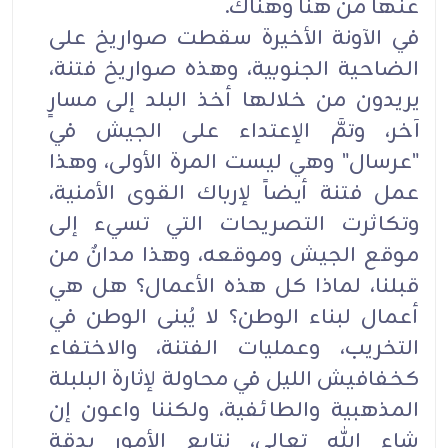
عنها من هنا وهناك.
في الآونة الأخيرة سقطت صواريخ على
الضاحية الجنوبية، وهذه صواريخ فتنة،
يريدون من خلالها أخذ البلد إلى مسارٍ
آخر، وتمَّ الإعتداء على الجيش في
"عرسال" وهي ليست المرة الأولى، وهذا
عمل فتنة أيضاً لإرباك القوى الأمنية،
وتكاثرت التصريحات التي تسيء إلى
موقع الجيش وموقعه، وهذا مدانٌ من
قبلنا، لماذا كل هذه الأعمال؟ هل هي
أعمال لبناء الوطن؟ لا يُبنى الوطن في
التخريب، وعمليات الفتنة، والاختفاء
كخفافيش الليل في محاولة لإثارة البلبلة
المذهبية والطائفية، ولكننا واعون إن
شاء الله تعالى، نتابع الأمور بدقة