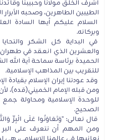
أشرف الخلق مولانا وحبيبنا وقائد
الطيبين الطاهرين، وصحبه الأبرار ال
السلام عليكم أيها السادة العلم
وبركاته.
في البداية كل الشكر والتحايا 
والعشرين الذي انعقد في طهران ا
الحميدة برئاسة سماحة آية الله ال
للتقريب بين المذاهب الإسلامية.
وقد عودتنا إيران الإسلام بقيادة ال
ومن قبله الإمام الخميني(قده)، لأن
للوحدة الإسلامية ومحاولة جمع م
الصحيح.
قال تعالى: "وَتَعَاوَنُوا عَلَى الْبِرِّ وَالتَّق
ومن المهم أن نتعرف على البر و
نعانيها في عالمنا الإسلامي، هي 