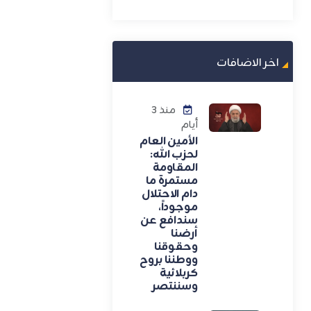
اخر الاضافات
منذ 3
أيام
الأمين العام
لحزب الله:
المقاومة
مستمرة ما
دام الاحتلال
موجوداً،
سندافع عن
أرضنا
وحقوقنا
ووطننا بروح
كربلائية
وسننتصر