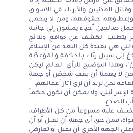
حقائق على الأرض بالأدلة الحسية، إذ لا
اتل المدنيين والأبرياء في الأسواق
 وإعطاؤهم حقوقهم، ومن لا يتحمل
يتحمل صالحين أحياء يمشون إلى جانبه
مر يتطلب الكشف عن دوافع ونتائج
التي هي بعيدة كل البعد عن الإسلام
َبِيلِ رَبِّكَ بِالْحِكْمَةِ وَالْمَوْعِظَةِ
َ أَحْسَنُ"، وهذا التوضيح للرأي العالم ليكن
 نحن لا يهمنا أن يقف شخصٌ أو جهة
مة نحن نريد أن نرى آثار أعمالهم.
 الإسرائيلي، ولا يمكن أن تكون حكماً
رأب الصدع.
مختلف عليه مشروعاً من كل الأطراف،
فواه، فمن حق أي جهة أن تقبل أو أن
على الجهة الأخرى أن تقبل أو تعارض