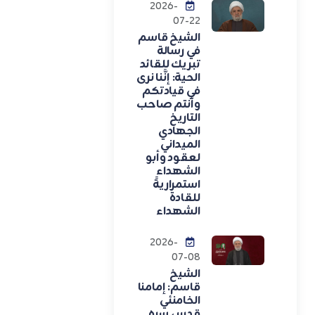
2026-
07-22
الشيخ قاسم
في رسالة
تبريك للقائد
الحية: إنَّنا نرى
في قيادتكم
وأنتم صاحب
التاريخ
الجهادي
الميداني
لعقود وأبو
الشهداء
استمراريةً
للقادة
الشهداء
2026-
07-08
الشيخ
قاسم: إمامنا
الخامنئي
قدس سره