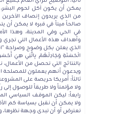
ثانياً: التوضيح للرأي العام جميع ال
يمكن أن يكون آكل لحوم البشر، وق
من الذي يريدون إنصاف الآخرين
صالحاً ميتاً في قبره لا يمكن أن 
في الحي وفي المدينة، وهذا الأ
وأهداف هذه الأعمال التي تجري و
الذي يعلن بكل وضوح وصراحة "ادْعُ إِلَى س
الْحَسَنَةِ وَجَادِلْهُمْ بِالَّتِي هِي
بالنتائج التي تحصل من الأعمال،
ويدعون أنهم يعملون للمصلحة العا
ثالثاً: أمريكا حريصة على المشروعة
ولا مؤتمناً ولا طريقاً للوصول إلى 
رابعاً: ليكن الموقف السياسي ال
ولا يمكن أن نقبل بسياسة كم الأ
تعترض أو أن تبدي وجهة نظرها، و