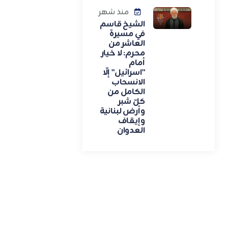
منذ شهر
الشيخ قاسم
في مسيرة
العاشر من
محرم: لا خيار
أمام
"اسرائيل" إلّا
الانسحاب
الكامل من
كلّ شبر
وأرض لبنانية
وإيقاف
العدوان