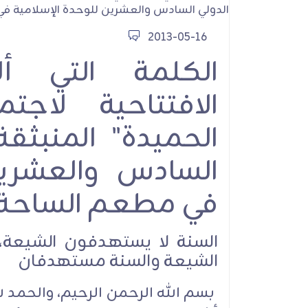
2013-05-16
كربلاء ثورة إقامة ا
الكلمة التي أ
الافتتاحية لاجت
الحميدة" المنبثق
السادس والعشرين
محاضرات
في مطعم الساحة في 2013
السنة لا يستهدفون الشيعة،
الشيعة والسنة مستهدفان
بسم الله الرحمن الرحيم، والحمد ل