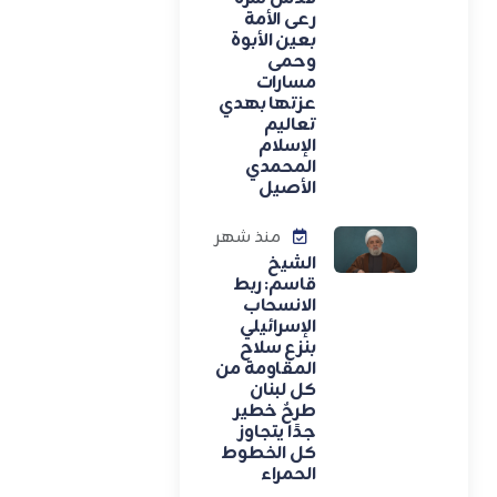
رعى الأمة
بعين الأبوة
وحمى
مسارات
عزتها بهدي
تعاليم
الإسلام
المحمدي
الأصيل
منذ شهر
الشيخ
قاسم: ربط
الانسحاب
الإسرائيلي
بنزع سلاح
المقاومة من
كل لبنان
طرحٌ خطير
جدًا يتجاوز
كل الخطوط
الحمراء