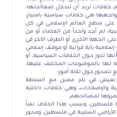
ام خلافات نريد أن نتدخل لمعالجتها،
نواجهها هي خلافات سياسية بامتياز،
ة على سطح العالم الإسلامي في كل
ية، لم أجد واحداً من العلماء أو من
لى الجهة الأخرى أو الطرف الآخر في
 إسلامية بآية قرآنية أو موقف إسلامي
ها تدور حول الخلافات السياسية، أو
 لها بالموضوعات المختلف عليها،
 تتمحور حول ثلاثة أمور:
تعيش في بلدٍ معين مع السلطة
ة والإصلاحات، وهي خلافات داخلية
تثمروها لمصالحهم.
وره فلسطين، وبسبب هذا الخلاف نشأ
 الأراضي السليبة في فلسطين، ومحور