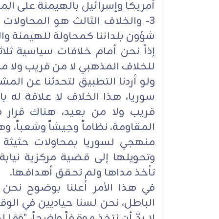
أمريكا وإسرائيل بالهيمنة على الم
3- والخلاف الثالث هو المحاولات
شؤون بلداننا كمحاولة للهيمنة وال
إذاً نحن أمام خلافات سياسية ثلاثة
للخلاف المذهبي لا من قريب ولا من
ولو أردنا التطبيق لتحدثنا عن المش
سوريا، هذا الخلاف لا علاقة له با
قريب ولا من بعيد، هناك قرار د
المقاومة، نظاماً وجيشاً وشعباً، وه
منهجي لسوريا بمحاولات حثيثة 
وتحويلها إلى قضية مركزية نياب
تأخذ مداها ولم تحقق أهدافها.
في هذا الأمر أعلنا بوضوح نحن
الباطل، نحن لسنا حياديين في الو
لا بدَّ أن نتخذ موقفاً واضحاً، "وَمَا اخْتَل