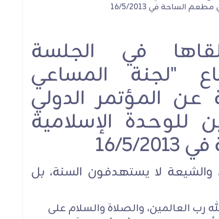
لعدل
حفل اختتام دورة التربية
الشيخ قاسم في المحا
لقاها في الجلسة
بالحُب
الرمضانية الأولى للع
2026 : أهمية تغيير ال
ماع "لجنة المساعي
الإجتماعية على قاعد
خطبة رسول الله ف
ة عن المؤتمر الدولي
استقبال الشهر الكر
 للوحدة الإسلامية
16/5/
محاضرات
 والشيعة لا يستهدفون السنة، بل
محاضرات
له رب العالمين، والصلاة والسلام على