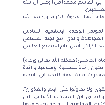
نا أبي القاسم محمد(ص) وعلى آل بيته
منتجبين.
اء، أيها الأخوة الكرام ورحمة الله
لمؤتمر الوحدة الإسلامية السادس
لمجاهدة، والذي أنتج لجنة المساعي
شيخ الأراكي أمين عام المجمع العالمي
إمام الخامنئي(حفظه الله تعالى ورعاه)
 تكون رائدة للصحوة الإسلامية ورائدة
قدرات هذه الأمة لتتجه في الاتجاه
ْوَى وَلاَ تَعَاوَنُوا عَلَى الإِثْمِ وَالْعُدْوَانِ"،
التقوى لأن المشكلة الأساس التي
اختلاط المفاهيم إلى درجة يصبح فيها