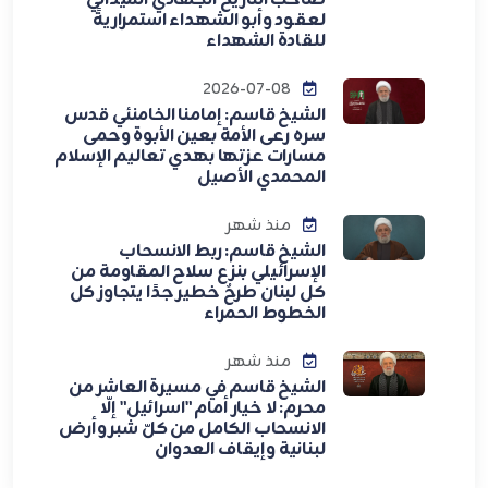
لعقود وأبو الشهداء استمراريةً
للقادة الشهداء
2026-07-08
الشيخ قاسم: إمامنا الخامنئي قدس
سره رعى الأمة بعين الأبوة وحمى
مسارات عزتها بهدي تعاليم الإسلام
المحمدي الأصيل
منذ شهر
الشيخ قاسم: ربط الانسحاب
الإسرائيلي بنزع سلاح المقاومة من
كل لبنان طرحٌ خطير جدًا يتجاوز كل
الخطوط الحمراء
منذ شهر
الشيخ قاسم في مسيرة العاشر من
محرم: لا خيار أمام "اسرائيل" إلّا
الانسحاب الكامل من كلّ شبر وأرض
لبنانية وإيقاف العدوان