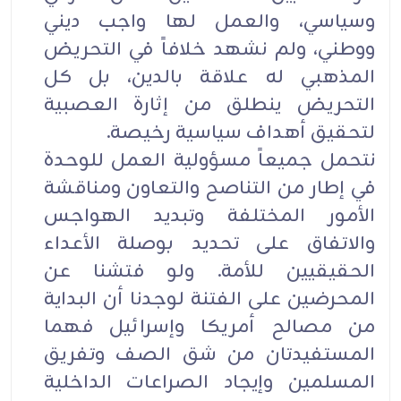
وسياسي، والعمل لها واجب ديني
ووطني، ولم نشهد خلافاً في التحريض
المذهبي له علاقة بالدين، بل كل
التحريض ينطلق من إثارة العصبية
لتحقيق أهداف سياسية رخيصة.
نتحمل جميعاً مسؤولية العمل للوحدة
في إطار من التناصح والتعاون ومناقشة
الأمور المختلفة وتبديد الهواجس
والاتفاق على تحديد بوصلة الأعداء
الحقيقيين للأمة. ولو فتشنا عن
المحرضين على الفتنة لوجدنا أن البداية
من مصالح أمريكا وإسرائيل فهما
المستفيدتان من شق الصف وتفريق
المسلمين وإيجاد الصراعات الداخلية