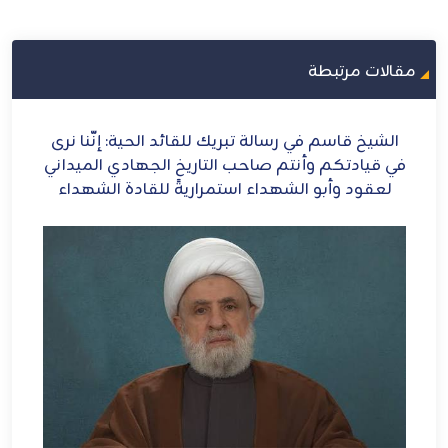
مقالات مرتبطة
: إنَّنا نرى
الشيخ قاسم: إيران أيقونة العزة والشرف
ادي الميداني
دة الشهداء
أنشطة ولقاءات