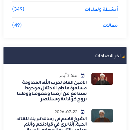
أنشطة ولقاءات
(349)
مقالات
(49)
اخر الاضافات
منذ 3 أيام
الأمين العام لحزب الله: المقاومة
مستمرة ما دام الاحتلال موجوداً،
سندافع عن أرضنا وحقوقنا ووطننا
بروح كربلائية وسننتصر
2026-07-22
الشيخ قاسم في رسالة تبريك للقائد
الحية: إنَّنا نرى في قيادتكم وأنتم
صاحب التاريخ الجهادي الميداني