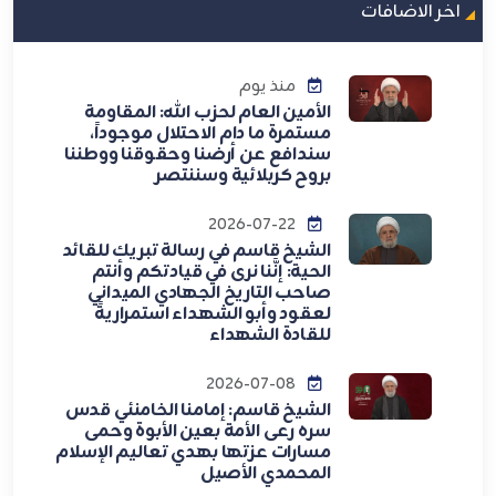
اخر الاضافات
منذ يوم
الأمين العام لحزب الله: المقاومة
مستمرة ما دام الاحتلال موجوداً،
سندافع عن أرضنا وحقوقنا ووطننا
بروح كربلائية وسننتصر
2026-07-22
الشيخ قاسم في رسالة تبريك للقائد
الحية: إنَّنا نرى في قيادتكم وأنتم
صاحب التاريخ الجهادي الميداني
لعقود وأبو الشهداء استمراريةً
للقادة الشهداء
2026-07-08
الشيخ قاسم: إمامنا الخامنئي قدس
سره رعى الأمة بعين الأبوة وحمى
مسارات عزتها بهدي تعاليم الإسلام
المحمدي الأصيل