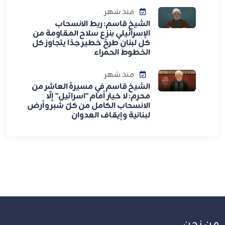
منذ شهر
الشيخ قاسم: ربط الانسحاب
الإسرائيلي بنزع سلاح المقاومة من
كل لبنان طرحٌ خطير جدًا يتجاوز كل
الخطوط الحمراء
منذ شهر
الشيخ قاسم في مسيرة العاشر من
محرم: لا خيار أمام "اسرائيل" إلّا
الانسحاب الكامل من كلّ شبر وأرض
لبنانية وإيقاف العدوان
من نحن